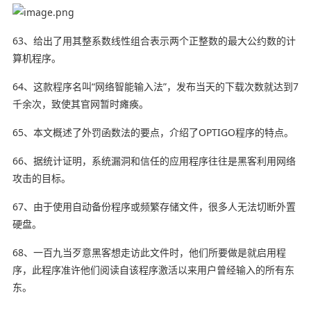
63、给出了用其整系数线性组合表示两个正整数的
最大公约数
的计
算机程序。
64、这款程序名叫“网络智能输入法”，发布当天的下载次数就达到7
千余次，致使其官网暂时瘫痪。
65、本文概述了外罚函数法的要点，介绍了OPTIGO程序的特点。
66、据统计证明，系统漏洞和信任的应用程序往往是黑客利用网络
攻击的目标。
67、由于使用自动备份程序或频繁存储文件，很多人无法切断外置
硬盘。
68、一百九当歹意黑客想走访此文件时，他们所要做是就启用程
序，此程序准许他们阅读自该程序激活以来用户曾经输入的所有东
东。