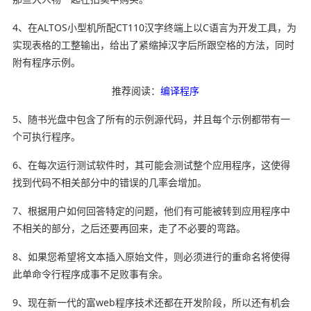
4、在ALTOS小型机所配CT110汉字终端上以C语言为开发工具，为
实现表格的工整输出，给出了紧缩掉汉字后所跟空格的方法，同时
附有程序示例。
推荐阅读：
编译程序
5、随书光盘中包含了所有的示例源代码，并且每个示例都带有一
个可执行程序。
6、在每次运行测试软件时，其可能会测试整个应用程序，这使得
找到代码不相关部分中的错误的几率会增加。
7、根据用户如何
回答
特定的问题，他们有可能被转到应用程序中
不相关的部分，之后还要再回来，走了不必要的弯路。
8、如果您希望将文本插入原始文件，则必须进行的重命名将使得
此单命令行程序成事不足败事有余。
9、现在新一代的富web程序技术还都在开发阶段，所以还有机会