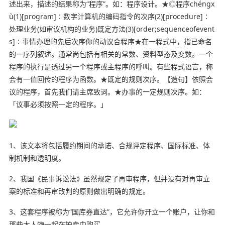
述出来，描述的结果称为“程序”。如：程序设计。★◎程序chéngx
ù(1)[program]∶数字计算机的编码指令的次序(2)[procedure]∶
处理业务(如审议机构的业务)既定方法(3)[order;sequenceofevent
s]∶事情办理的先后次序你的动议合程序★在一程式中，指已命名
的一序列叙述。通常尚包括有相关的常数、资料型态及变数。一个
程序的执行是透过另一个程序或主程序的呼叫。有些程式语言，称
会有一值回传的程序为函数。★既定的规则次序。【造句】依照会
议的程序，首先我们请主席致词。★办事的一定规则次序。如：
「
议事
必须按照一定的程序。」
1、该文本将包括履约期间的承诺、合规评定程序、国际标准、体
制机制和透明度。
2、我国《民事诉讼法》虽然规定了再审程序，但并没有对再审立
案的标准和再审改判的原则做出明确的规定。
3、这套程序被称为“国库券直达”，它允许你开立一个账户，让你和
那些大人物一起在拍卖中购买。