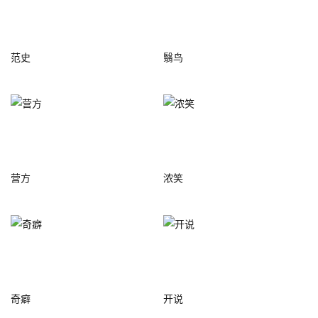
范史
翳鸟
营方
浓笑
奇癖
开说