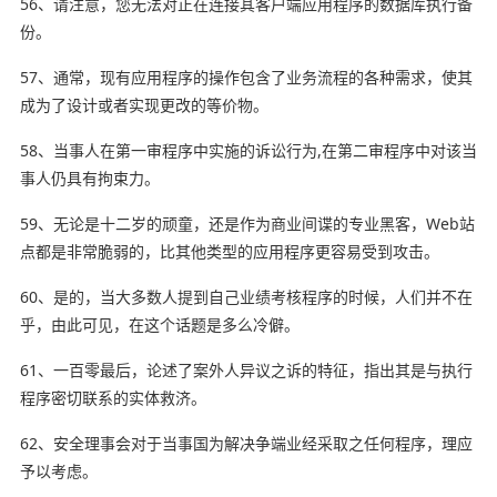
56、请注意，您无法对正在连接其客户端应用程序的数据库执行备
份。
57、通常，现有应用程序的操作包含了业务流程的各种需求，使其
成为了设计或者实现更改的等价物。
58、当事人在第一审程序中实施的诉讼行为,在第二审程序中对该当
事人仍具有拘束力。
59、无论是十二岁的顽童，还是作为商业间谍的
专业
黑客，Web站
点都是非常脆弱的，比其他类型的应用程序更容易受到攻击。
60、是的，当大多数人提到自己业绩考核程序的时候，人们并不在
乎，由此可见，在这个话题是多么冷僻。
61、一百零最后，论述了案外人异议之诉的特征，指出其是与执行
程序密切联系的实体救济。
62、安全理事会对于当事国为解决争端业经采取之任何程序，理应
予以考虑。