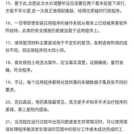
15、基于此,合肥此次水价调整听证应该要在两个基本前提下进行,
才能不孚
众望
,走一次真正值得起推敲、经得住质疑的行政程序。
16、一百零即使安装应用程序的操作系统从根本上已经被黑客软件
所劫持，此类的安全措施仍能被加载于运用程序上。
17、液体屋顶材料主要是适用于不定形的屋顶，各制造商所用的成
份不同，但应用程序则大同小异。
18、查处规划土地违法案件，应当事实清楚，证据确凿，量罚准
确，符合程序。
19、不过，每个应用程序都将对其所需的车辆数据子集具有不同的
要求。
20、克拉森说，用药差错最常见，其次是手术和非手术治疗程序的
差错，第三是院内感染。
21、当流程在运行
过程中
出现问题或发生异常情况时，可以使用错
误处理程序撤消发生错误的范围中的部分工作或未成功完成的工