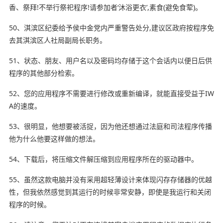
香、祭拜!不举行祭祀程序!请参加者‘沐浴更衣’,素食(避免食荤)。
50、淇滨区纪委给予侯中金党内严重警告处分,建议区政府按程序免
去其淇滨区人社局副局长职务。
51、状态、朋友、用户名以及密码均存储于这个会话内以便日后供
程序的其他部分检索。
52、您的应用程序不需要进行修改或重新编译，就能直接受益于IW
A的速度。
53、很明显，他想要被活捉，因为他还想通过法庭和司法程序传播
他为什么他要这样做的想法。
54、下载后，将压缩文件解压缩到应用程序所在的驱动器中。
55、虽然这款电脑并没有采用超轻薄设计来体现闪存存储器的优越
性，但我依然感觉到其运行的时候非常安静，即使是我运行和关闭
程序的时候。