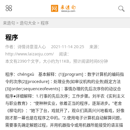
来造句
>
造句大全
> 程序
程序
作者：诗情诗意湿人心
2021-11-14 20:25
来源：
http://www.laizaoju.com/
阅读：
本文有2390个文字，大小约为11KB，预计阅读时间6分钟
程序：chéngxù 基本解释：(1)[program]∶数字计算机的编码指
令的次序(2)[procedure]∶处理业务(如审议机构的业务)既定方法
(3)[order;sequenceofevents]∶事情办理的先后次序你的动议合
程序●详细解释：1.行事的先后次序；工作步骤。刘半农《实利主义
与职业教育》：“使种种实业，依着正当的程序，逐渐进步。”老舍
《柳屯的》：“她下了台，戏就开了，观众们高高兴兴地看戏，好像
刚才那一幕也是在程序之中的。”2.使用电子计算机自动解算问题，
需要事先确定解题过程，并用机器指令或用机器所能接受的语言描