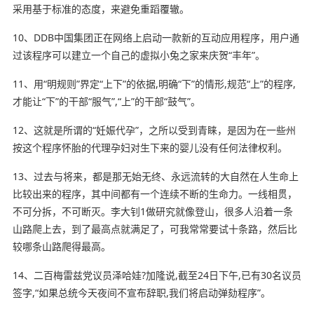
采用基于标准的态度，来避免重蹈覆辙。
10、DDB中国集团正在
网络
上启动一款新的互动应用程序，用户通
过该程序可以建立一个自己的虚拟小兔之家来庆贺“丰年”。
11、用“明规则”界定“上下”的依据,明确“下”的情形,规范“上”的程序,
才能让“下”的干部“服气”,“上”的干部“鼓气”。
12、这就是所谓的“妊娠代孕”，之所以受到青睐，是因为在一些州
按这个程序怀胎的代理孕妇
对生
下来的婴儿没有任何法律权利。
13、过去与将来，都是那无始无终、永远流转的大自然在人生命上
比较出来的程序，其中间都有一个连续不断的生命力。一线相贯，
不可分拆，不可断灭。李大钊1做研究就像登山，很多人沿着一条
山路爬上去，到了最高点就满足了，可我常常要试十条路，然后比
较哪条山路爬得最高。
14、二百梅雷兹党议员泽哈娃?加隆说,截至24日下午,已有30名议员
签字,“如果总统今天夜间不宣布辞职,我们将启动弹劾程序”。