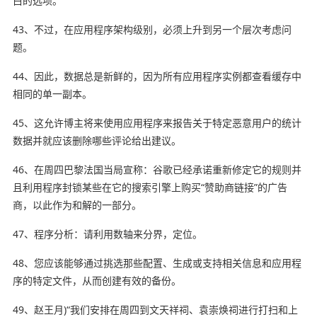
白的选项。
43、不过，在应用程序架构级别，必须上升到另一个层次考虑问
题。
44、因此，数据总是新鲜的，因为所有应用程序实例都查看缓存中
相同的单一副本。
45、这允许博主将来使用应用程序来报告关于特定恶意用户的统计
数据并就应该删除哪些评论给出建议。
46、在周四巴黎法国当局宣称：谷歌已经承诺重新修定它的规则并
且利用程序封锁某些在它的搜索引擎上购买“赞助商链接”的广告
商，以此作为和解的一部分。
47、程序分析：请利用数轴来分界，定位。
48、您应该能够通过挑选那些配置、生成或支持相关信息和应用程
序的特定文件，从而创建有效的备份。
49、赵王月)“我们安排在周四到文天祥祠、袁崇焕祠进行打扫和上