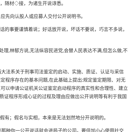
谕，随材◇接，为诸生开说谆悉。
，应先向认股人或应募人交付公开说明书。
笑话的事要谨慎着说；好话放开说，坏话不要说，巧言不多说，
处理,林郁方说,无法纵容民进党,会替人民表达不满,但怎么做,不
较两大法系关于刑事司法鉴定的启动、实施、质证、认证与采信
定程序存在的基本问题,在此基础上提出:规定鉴定期限、对无
人可以申请公证机关公证鉴定启动程序的真实性和合理性、建立
质证程序形成心证的过程及理由应做出公开说明等有利于我国
到假有；假名与实相，本来是无法划然地分开说明的。
是那种你一公开说话就会进局子的公司。要
倍加
小心使用社交