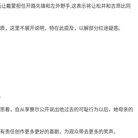
画让戴蒙担任开路先锋和左外野手,这表示将让松井和吉昂比同
性质，这里不展开说明，特在此提及，以解部分红迷疑惑。
。
沉思着，自从享察尔公开说出他过去的可耻行为以后，她母亲的
者有责任创作
更多
更好的喜剧，为观众带去更多的笑声。