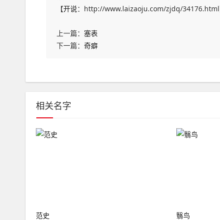
【
开说
：http://www.laizaoju.com/zjdq/34176.htm
上一篇：
塞表
下一篇：
奇癖
相关名字
范史
翳鸟