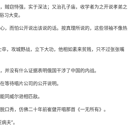
斗，贼窃恃强，实于深法；又治孔子庙，收学者为之开说孝弟之
俗习大变。
欢心，而怕公开说出该说的话。按真理所说的，这些领袖不像热
先士卒，攻城野战，立下大功，他相如素来贫贱，只不过张张嘴
过，并没有什么证据表明俄国干涉了中国的内战。
都在等待唱片公司的公开说明。
不能同威尔逊相匹敌。
的脱口秀，仿佛二十年前崔健开唱那首《一无所有》。
亚病夫”。