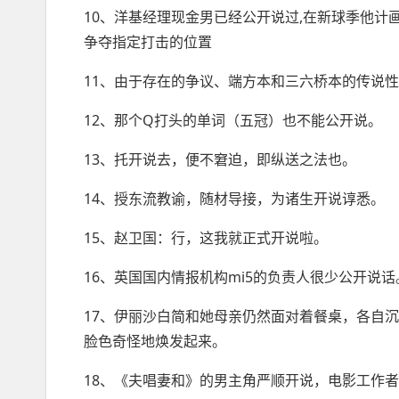
10、洋基经理现金男已经公开说过,在新球季他计
争夺指定打击的位置
11、由于存在的争议、端方本和三六桥本的传说
12、那个Q打头的单词（五冠）也不能公开说。
13、托开说去，便不窘迫，即纵送之法也。
14、授东流教谕，随材导接，为诸生开说谆悉。
15、赵卫国：行，这我就正式开说啦。
16、英国国内情报机构mi5的
负责人
很少公开说话
17、伊丽沙白简和她母亲仍然面对着餐桌，各自
脸色奇怪地焕发起来。
18、《夫唱妻和》的男主角严顺开说，电影工作