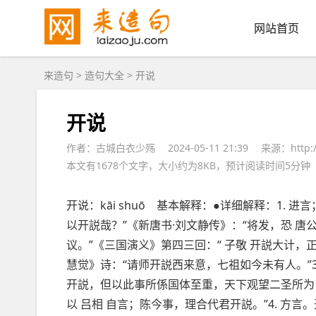
网站首页
来造句
>
造句大全
> 开说
开说
作者：古城白衣少殇
2024-05-11 21:39
来源：http://
本文有1678个文字，大小约为8KB，预计阅读时间5分钟
开说：kāi shuō 基本解释：●详细解释：1. 
以开説哉？”《新唐书·刘文静传》：“将发，恐 唐公
议。”《三国演义》第四三回：“ 子敬 开説大计，正
慧觉》诗：“请师开説西来意，七祖如今未有人。”3.
开説，但以此事所係国体至重，天下观望二圣所为，
以 吕相 自言；陈今事，理合代君开説。”4. 方