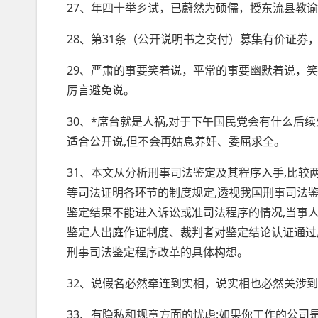
27、年四十举乡试，已蔚然为硕儒，授东流县教
28、第31条（公开
说明书
之交付）募集
有价证券
29、严肃的事要笑着说，平常的事要幽默着说，
厉言避免说。
30、*席台就是人祸,对于下午国民党会有什么后续
适合公开说,但不会再姑息养奸、委屈求全。
31、本文从分析刑事司法鉴定及其程序入手,比
等司法证明各环节的制度规定,透视我国刑事司法鉴
鉴定结果不能进入诉讼或准司法程序的情况,当事
鉴定人出庭作证制度、裁判者对鉴定结论认证通过
刑事司法鉴定程序改革的具体
构想
。
32、说假名必然牵连到实相，说实相也必然关涉
33、有隐私和规章方面的忧虑:如果你工作的公司