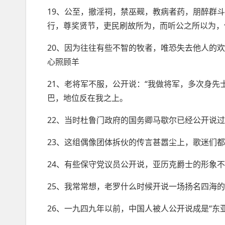
19、公至，撤淫祠，禁巫觋，教病者药，朋醉群
行，尊奖贤节，吏民刷故所为，而听公之所以为，
20、因为往往有些不智的牧者，唯恐失去他人的
心照顾羊
21、老将军不服，公开说：“我做将军，多次身
巴，地位反在我之上。
22、当时杜鲁门政府的国务卿马歇尔已经公开说
23、这组偶像团体拆伙的传言甚嚣尘上，歌迷们
24、有些保守党议员公开说，亚历克爵士的形象
25、我常常想，老罗什么时候开说一场扬名四海
26、一九四九年以前，中国人被人公开说成是“东