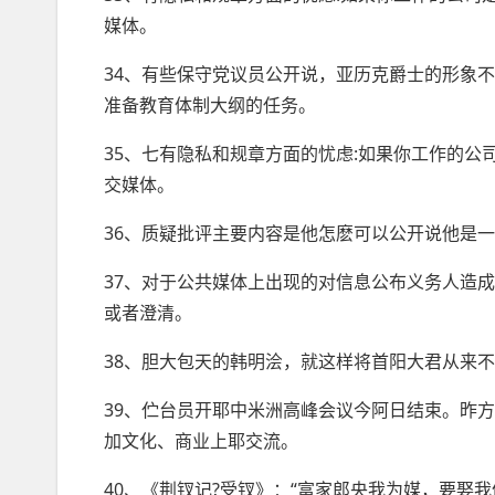
媒体。
34、有些保守党议员公开说，亚历克爵士的形象
准备教育体制大纲的任务。
35、七有隐私和规章方面的忧虑:如果你工作的
交媒体。
36、质疑批评主要内容是他怎麽可以公开说他是
37、对于公共媒体上出现的对信息公布义务人造
或者澄清。
38、胆大包天的韩明浍，
就这样
将首阳大君从来不
39、伫台员开耶中米洲高峰会议今阿日结束。昨
加文化、商业上耶交流。
40、《荆钗记?受钗》：“富家郎央我为媒，要娶