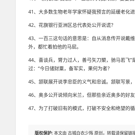
41、大多数生物老年学家怀疑我预言的延缓老化进
42、花旗银行亚洲区总代表处公开说谎？
43、一百三这句话的意思是：自从消息传开说戴
外，都忙着拍他的马屁。
44、喜谈兵，膂力过人，善弓矢刀槊，驰马若飞
过：“今日储财粟，备军实，果何为者？
45、颔联展开说李忠臣的义气和忠诚。颔联写景
46、奥多公开说倾向米兰，但那些亲近奥多的好
47、为了打破旧有的模式，打破不安全和绝望的
版权保护:
本文由 古城白衣少殇 原创，转载请保留链