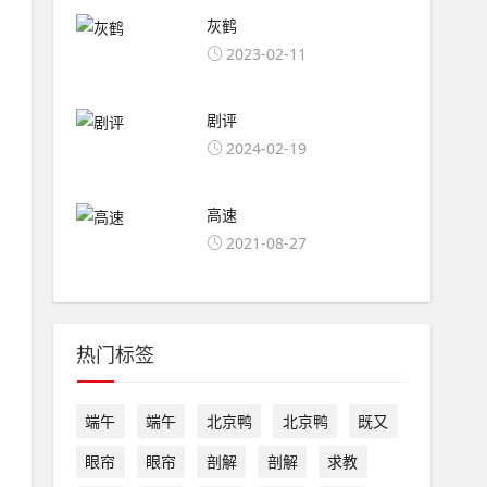
灰鹤
2023-02-11
剧评
2024-02-19
高速
2021-08-27
热门标签
端午
端午
北京鸭
北京鸭
既又
眼帘
眼帘
剖解
剖解
求教