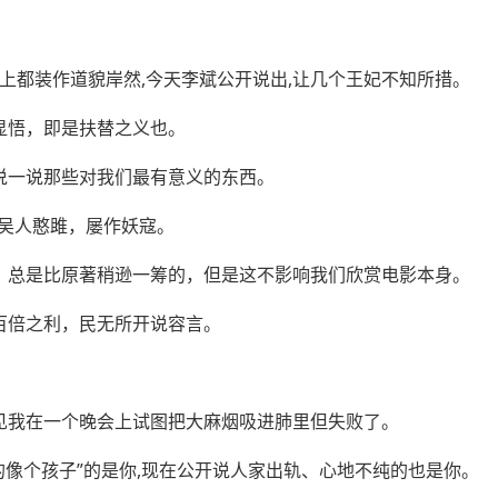
面上都装作道貌岸然,今天李斌公开说出,让几个王妃不知所措。
显悟，即是扶替之义也。
说一说那些对我们最有意义的东西。
而吴人憨雎，屡作妖寇。
，总是比原著稍逊一筹的，但是这不影响我们欣赏电影本身。
百倍之利，民无所开说容言。
。
见我在一个晚会上试图把大麻烟吸进肺里但失败了。
往的像个孩子”的是你,现在公开说人家出轨、心地不纯的也是你。