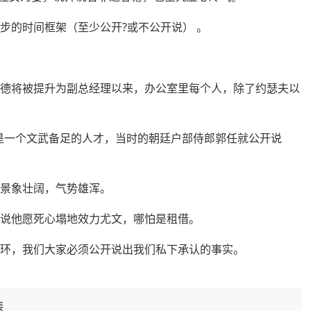
步的时间框架（至少公开?或不公开说） 。
维德将被提升为副总经理以来，办公室里每个人，除了约瑟夫以
”是一个文武备足的人才，当时的朝廷户部侍郎郭任就公开说
，景象壮阔，气势雄浑。
友说他愿死心塌地效力尤文，哪怕是租借。
循环，我们
大家
必须公开说出我们私下承认的事实。
接