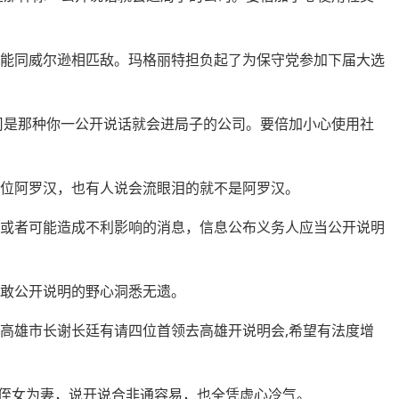
不能同威尔逊相匹敌。玛格丽特担负起了为保守党参加下届大选
公司是那种你一公开说话就会进局子的公司。要倍加小心使用社
一位
阿罗汉
，也有人说会流眼泪的就不是阿罗汉。
成或者可能造成不利影响的消息，信息公布义务人应当公开说明
敢公开说明的野心洞悉无遗。
方高雄市长谢长廷有请四位首领去高雄开说明会,希望有法度增
我侄女为妻，说开说合非通容易，也全凭虚心冷气。