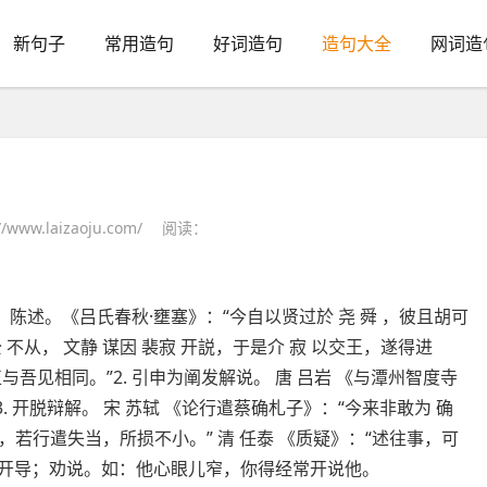
新句子
常用造句
好词造句
造句大全
网词造
www.laizaoju.com/
阅读：
进言；陈述。《吕氏春秋·壅塞》：“今自以贤过於 尧 舜 ，彼且胡可
 不从， 文静 谋因 裴寂 开説，于是介 寂 以交王，遂得进
与吾见相同。”2. 引申为阐发解说。 唐 吕岩 《与潭州智度寺
 开脱辩解。 宋 苏轼 《论行遣蔡确札子》：“今来非敢为 确
若行遣失当，所损不小。” 清 任泰 《质疑》：“述往事，可
言。开导；劝说。如：他心眼儿窄，你得经常开说他。