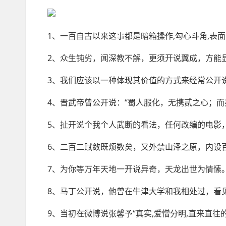
1、一百自古以来这事都是暗箱操作,勾心斗角,表
2、众生钝劣，闻深教不解，更须开说翼成，方能
3、我们应该以一种体现其价值的方式来经常公开
4、晋武帝曾公开说：“蜀人服化，无携贰之心；
5、扯开说个我个人武断的看法，任何改编的电影
6、二百二赋敛既烦数矣，又外禁山泽之原，内设
7、为你等万年
天地
一开说异奇，天龙出世为情愫
8、马丁公开说，他曾在牛津大学和我相处过，看
9、当初在微博说张馨予“真实,爱憎分明,直来直