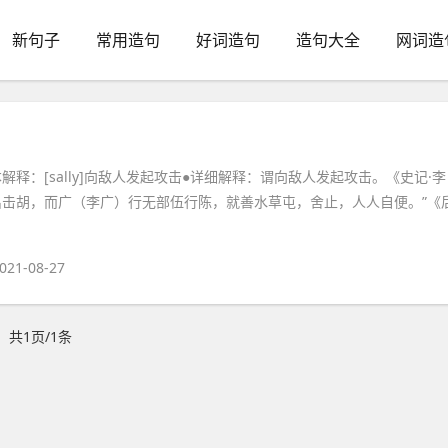
新句子
常用造句
好词造句
造句大全
网词造
基本解释：[sally]向敌人发起攻击●详细解释：谓向敌人发起攻击。《史记·李
出击胡，而广（李广）行无部伍行陈，就善水草屯，舍止，人人自便。”《
021-08-27
共1页/1条