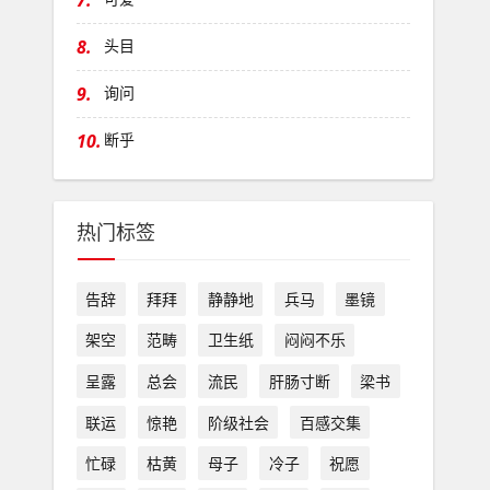
7.
8.
头目
9.
询问
10.
断乎
热门标签
告辞
拜拜
静静地
兵马
墨镜
架空
范畴
卫生纸
闷闷不乐
呈露
总会
流民
肝肠寸断
梁书
联运
惊艳
阶级社会
百感交集
忙碌
枯黄
母子
冷子
祝愿