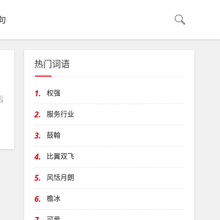
句
热门词语
1.
权强
后
2.
服务行业
3.
鼓翰
4.
比翼双飞
5.
风恬月朗
6.
檐冰
可爱