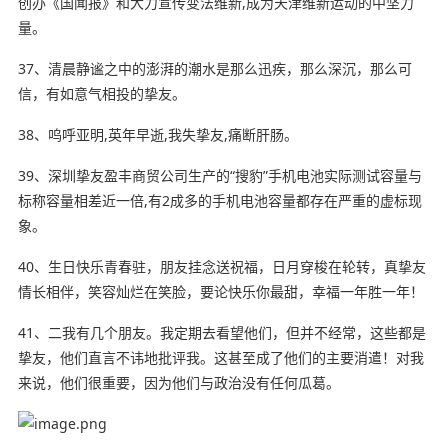
创办《国闻报》和大力宣传变法维新,成为天津维新运动的中坚力
量。
37、清晨静谧之中的澎湃的潮水是那么迅疾，那么深沉，那么可
信，有如意气相投的挚友。
38、呜呼亚明,英年早逝,我失挚友,痛断肝肠。
39、深圳挚友盈丰商贸公司生产的“搜豹”手机电池实际测试容量与
标称容量相差近一倍,有2成多的手机电池容量都存在严重的虚标现
象。
40、生日快乐青春驻，朋友挂念送祝福，日月穿梭在轮转，真挚友
情长相伴，笑容灿烂在笑脸，要论快乐你最甜，幸福一年胜一年！
41、二我有几个朋友。我定期去看望他们，但并不经常，这些都是
挚友，他们直言不讳地批评我。这甚至成了他们的主要消遣！对我
来说，他们很重要，因为他们与政治没有任何瓜葛。