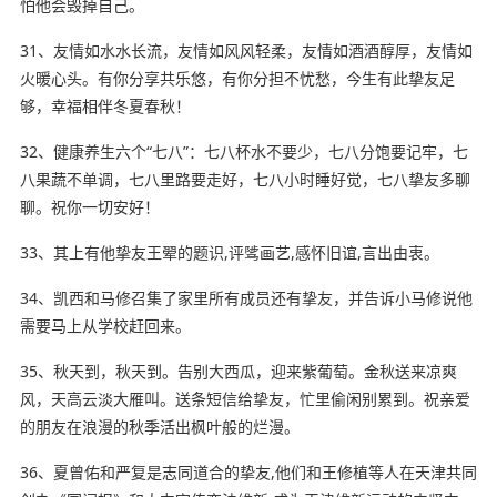
怕他会毁掉自己。
31、友情如水水长流，友情如风风轻柔，友情如酒酒醇厚，友情如
火暖心头。有你分享共乐悠，有你分担不忧愁，今生有此挚友足
够，幸福相伴冬夏春秋！
32、健康养生六个“七八”：七八杯水不要少，七八分饱要记牢，七
八果蔬不单调，七八里路要走好，七八小时睡好觉，七八挚友多聊
聊。祝你一切安好！
33、其上有他挚友王翚的题识,评骘画艺,感怀旧谊,言出由衷。
34、凯西和马修召集了家里所有成员还有挚友，并告诉小马修说他
需要马上从学校赶回来。
35、秋天到，秋天到。告别大西瓜，迎来紫葡萄。金秋送来凉爽
风，天高云淡大雁叫。送条短信给挚友，忙里偷闲别累到。祝亲爱
的朋友在浪漫的秋季活出枫叶般的烂漫。
36、夏曾佑和严复是志同道合的挚友,他们和王修植等人在天津共同