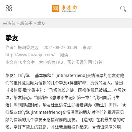
来造句
>
新句子
> 挚友
挚友
作者：梅幽香更远
2021-08-27 03:09
来源：
http://www.laizaoju.com/
阅读：
本文有16个文字，大小约为1KB，预计阅读时间1分钟
挚友：zhìyǒu 基本解释：[intimatefriend]交情深厚的朋友对他
们的批评意见颇为信赖的几个挚友●详细解释：真诚的友人。鲁迅
《书信集·致李秉中》：“飞短流长之徒，因盛传我已被捕……老母饮
泣，挚友惊心。”邹韬奋《患难馀生记》第一章：“我出国后《生
活》周刊即被封闭，挚友杜重远先生即接着创办《新生》周刊。”★
◎挚友zhìyǒu[intimatefriend]交情深厚的朋友对他们的批评意见
颇为信赖的几个挚友★感情深厚的朋友。【造句】在我最失意的时
候，幸好有挚友的鼓励，才让我重新
振作
起来。★情谊深厚的朋