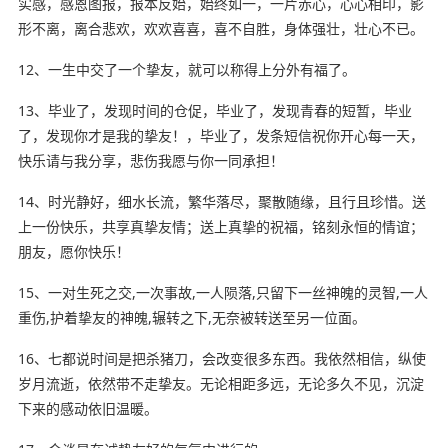
实感，感恩图报，报本反始，始终如一，一片赤心，心心相印，影
形不离，离合悲欢，欢欢喜喜，喜不自胜，身体
强壮
，壮心不已。
12、一生中交了一个挚友，就可以称得上分外有福了。
13、毕业了，发现时间的仓促，毕业了，发现青春的短暂，毕业
了，发现你才是我的挚友！，毕业了，发条短信祝你开心每一天，
快乐请与我分享，悲伤我愿与你一同承担！
14、时光静好，细水长流，繁华落尽，聚散随缘，且行且珍惜。送
上一份快乐，共享真挚友情；送上真挚的祝福，铭刻永恒的情谊；
朋友，愿你快乐！
15、一对生死之交,一次事故,一人陨落,只留下一丝神魄的灵智,一人
重伤,护着挚友的神魄,辗转之下,无奈被转送至另一位面。
16、七都说时间是把杀猪刀，会改变很多东西。我依然相信，纵使
岁月流逝，依然带不走挚友。无论相距多远，无论多久不见，沉淀
下来的
感动
依旧温暖。