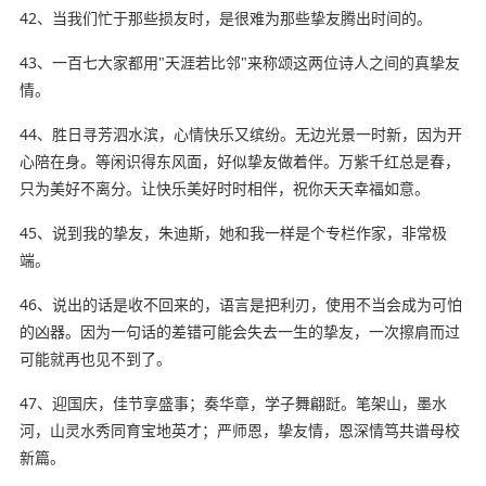
42、当我们忙于那些损友时，是很难为那些挚友腾出时间的。
43、一百七大家都用"天涯若比邻"来称颂这两位诗人之间的真挚友
情。
44、胜日寻芳泗水滨，心情快乐又缤纷。无边光景一时新，因为开
心陪在身。等闲识得东风面，好似挚友做着伴。万紫千红总是春，
只为美好不离分。让快乐美好时时相伴，祝你天天幸福如意。
45、说到我的挚友，朱迪斯，她和我一样是个专栏作家，非常极
端。
46、说出的话是收不回来的，语言是把利刃，使用不当会成为可怕
的凶器。因为一句话的差错可能会失去一生的挚友，一次
擦肩而过
可能就再也见不到了。
47、迎国庆，佳节享盛事；奏华章，学子舞翩跹。笔架山，墨水
河，山灵水秀同育宝地英才；严师恩，挚友情，恩深情笃共谱母校
新篇。