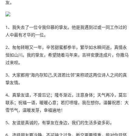
友。
1、我失去了一位令我仰慕的挚友。他是我遇到过或一同工作过的
人中最有才华的一位。
2、匆匆转眼又一年，辛苦甜蜜都参半，繁华如水瞬间逝，真情永
恒如山川。我的挚友，希望随着马
年来
，吉祥安康连成片，你撒马
过来呗。
3、
大家
都用“海内存知己,天涯若比邻”来称颂这两位诗人之间
的真
挚友情。
4、真挚友谊，不曾忘记；隆冬渐近，注意身体；天气再冷，莫忘
联系；祝福一语，暖暖心意；若打喷嚏，我在想你。温馨祝愿：大
雪节气，温暖发芽，幸福遍地！
5、友谊是真诚的，有挚友在身边，我们的生活多姿多彩。
6、选择朋友要冷静，不可操之过急，断交更要慎重，能对你开怀