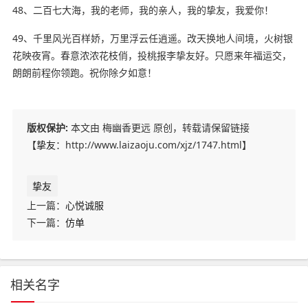
48、二百七大海，我的老师，我的亲人，我的挚友，我爱你！
49、千里风光百样娇，万里浮云任逍遥。改天换地人间境，火树银
花映夜宵。春意浓浓花枝俏，投桃报李挚友好。只愿来年福运交，
朗朗前程你领跑。祝你除夕如意！
版权保护:
本文由 梅幽香更远 原创，转载请保留链接
【
挚友
：http://www.laizaoju.com/xjz/1747.html】
挚友
上一篇：
心悦诚服
下一篇：
仿单
相关名字