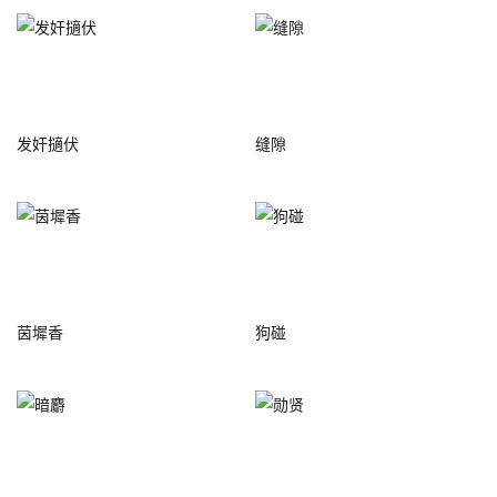
发奸擿伏
缝隙
茵墀香
狗碰