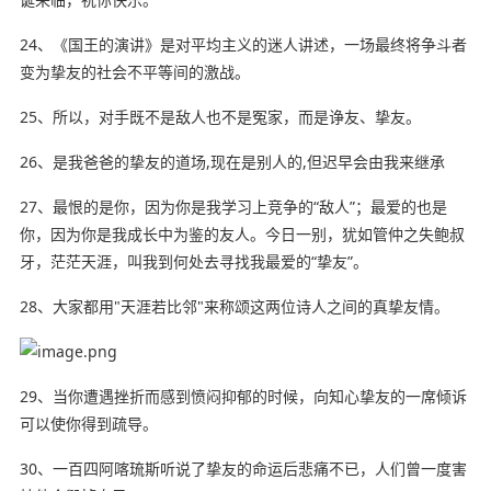
24、《国王的演讲》是对平均主义的迷人讲述，一场最终将争斗者
变为挚友的社会不平等间的激战。
25、所以，对手既不是敌人也不是冤家，而是诤友、挚友。
26、是我爸爸的挚友的道场,现在是别人的,但迟早会由我来继承
27、最恨的是你，因为你是我学习上竞争的“敌人”；最爱的也是
你，因为你是我成长中为鉴的友人。今日一别，
犹如
管仲之失鲍叔
牙，茫茫天涯，叫我到何处去寻找我最爱的“挚友”。
28、大家都用"天涯若比邻"来称颂这两位诗人之间的真挚友情。
29、当你遭遇挫折而感到愤闷抑郁的时候，向知心挚友的一席倾诉
可以使你得到疏导。
30、一百四阿喀琉斯听说了挚友的命运后悲痛不已，人们曾一度害