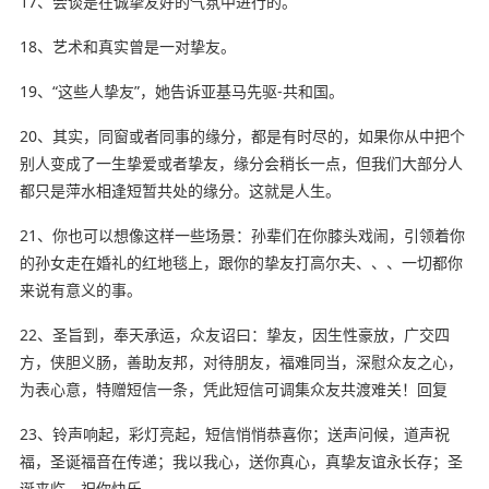
17、会谈是在诚挚友好的气氛中进行的。
18、艺术和真实曾是一对挚友。
19、“这些人挚友”，她告诉亚基马先驱-
共和
国。
20、其实，同窗或者同事的缘分，都是有时尽的，如果你从中把个
别人变成了一生挚爱或者挚友，缘分会稍长一点，但我们大部分人
都只是萍水相逢短暂共处的缘分。这就是人生。
21、你也可以想像这样一些场景：孙辈们在你膝头戏闹，引领着你
的孙女走在婚礼的红地毯上，跟你的挚友打高尔夫、、、一切都你
来说有意义的事。
22、圣旨到，奉天承运，众友诏曰：挚友，因生性豪放，广交四
方，侠胆义肠，善助友邦，对待朋友，福难同当，深慰众友之心，
为表心意，特赠短信一条，凭此短信可调集众友共渡难关！回复
23、铃声响起，彩灯亮起，短信悄悄恭喜你；送声问候，道声祝
福，圣诞福音在传递；我以我心，送你真心，真挚友谊永长存；圣
诞来临，祝你快乐。