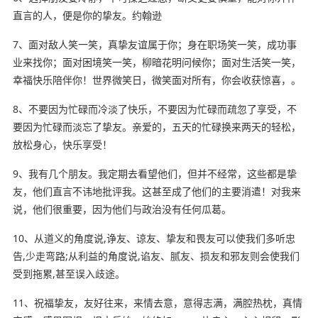
直言的人，便是你的挚友。约翰逊
7、面对敌人笑一笑，真挚友谊属于你；身在职场笑一笑，成功事
业来找你；面对困境笑一笑，柳暗花明问候你；面
对生
活笑一笑，
幸福快乐陪伴你！世界微笑日，微笑面对所有，你会收获惊喜，。
8、不要因为忙碌而冷淡了快乐，不要因为忙碌而疏忽了享受，不
要因为忙碌而淡忘了挚友。亲爱的，五天的忙碌换来两天的轻松，
放松身心，快乐享受！
9、我有几个朋友。我定期去看望他们，但并不经常，这些都是挚
友，他们直言不讳地批评我。这甚至成了他们的主要消遣！对我来
说，他们很重要，因为他们与政治没有任何瓜葛。
10、从道义的角度说,诤友、谅友、挚友和畏友可以使我们多听忠
告,少走弯路;从利益的角度说,谄友、腻友、损友和邪友则会使我们
受到拖累,甚至误入歧途。
11、祝福挚友，友好往来，来情去意，意得志满，满腔热枕，真情