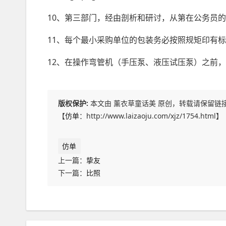
10、第三部门，经由
剖析
和研讨，从第在公务员的
11、每个最小采购单位的包装务必按照规矩印有
12、在操作弯管机（手压泵、液压试压泵）之前
版权保护:
本文由 薰衣草童话美 原创，转载请保留链
【
仿单
：http://www.laizaoju.com/xjz/1754.html】
仿单
上一篇：
挚友
下一篇：
比照