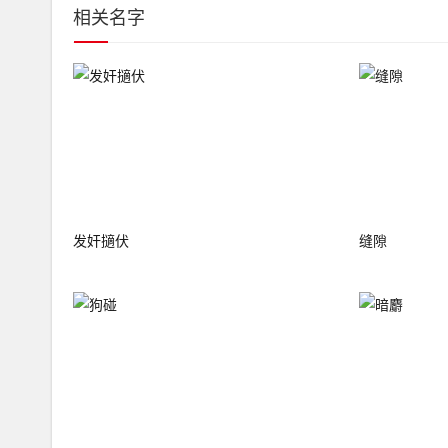
相关名字
发奸擿伏
缝隙