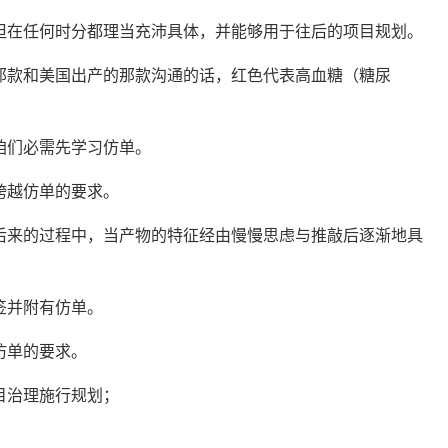
但在任何时分都理当充沛具体，并能够用于往后的项目规划。
那款和美国出产的那款沟通的话，红色代表高血糖（糖尿
咱们必需先学习仿单。
跨越仿单的要求。
后来的
过程中
，当产物的特征经由慢慢思虑与推敲后逐渐地具
签并附有仿单。
仿单的要求。
目治理施行规划；