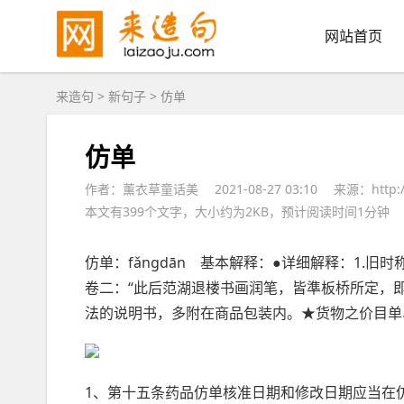
网站首页
来造句
>
新句子
> 仿单
仿单
作者：薰衣草童话美
2021-08-27 03:10
来源：http://
本文有399个文字，大小约为2KB，预计阅读时间1分钟
仿单
：fǎngdān 基本解释：●详细解释：1.旧时
卷二：“此后范湖退楼书画润笔，皆準板桥所定，即
法的
说明书
，多附在商品包装内。★货物之价目单
1、第十五条药品仿单核准日期和修改日期应当在