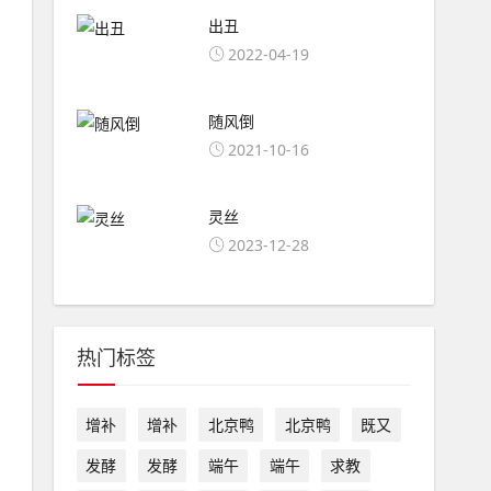
出丑
2022-04-19
随风倒
2021-10-16
灵丝
2023-12-28
热门标签
增补
增补
北京鸭
北京鸭
既又
发酵
发酵
端午
端午
求教