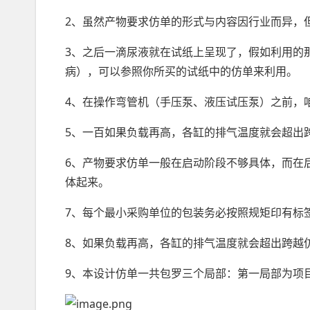
2、虽然产物要求仿单的形式与内容因行业而异，
3、之后一滴尿液
就在
试纸上
呈现
了，假如利用的
病），可以
参照
你所买的试纸中的仿单来利用。
4、在操作弯管机（手压泵、液压试压泵）之前，
5、一百
如果
负载再高，各缸的排气温度就会超出
6、产物要求仿单一般在启动阶段不够具体，而在
体起来。
7、每个最小采购单位的包装务必按照规矩印有标
8、如果负载再高，各缸的排气温度就会超出跨越
9、本
设计
仿单一共包罗三个局部：第一局部为项