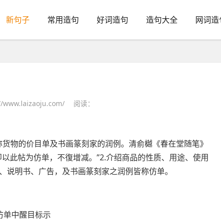
新句子
常用造句
好词造句
造句大全
网词造
www.laizaoju.com/
阅读：
称
货物
的价目单及书画篆刻家的润例。清俞樾《春在堂随笔》
以此帖为仿单，不復增减。”2.介绍商品的性质、用途、使用
、说明书、广告，及书画篆刻家之润例皆称仿单。
仿单中醒目标示