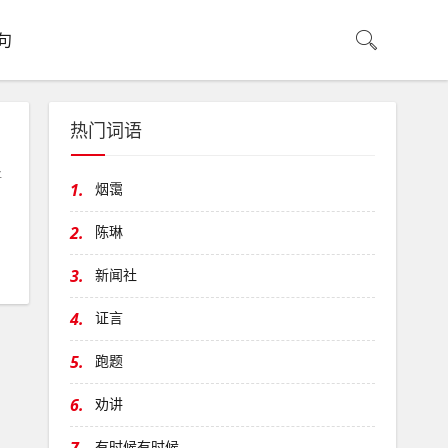
句
热门词语
仔
1.
烟霭
2.
陈琳
3.
新闻社
4.
证言
5.
跑题
6.
劝讲
有时候有时候