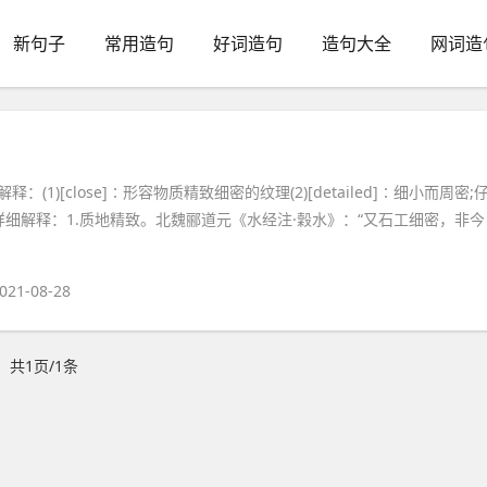
新句子
常用造句
好词造句
造句大全
网词造
释：(1)[close]∶形容物质精致细密的纹理(2)[detailed]∶细小而周密;
详细解释：1.质地精致。北魏郦道元《水经注·穀水》：“又石工细密，非今
021-08-28
共1页/1条