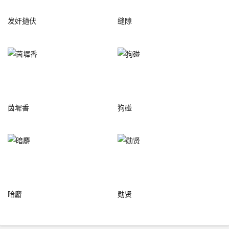
发奸擿伏
缝隙
茵墀香
狗碰
暗麝
勋贤