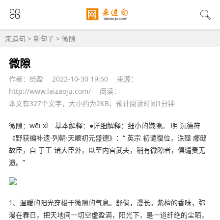
来造句
>
新句子
> 微隙
微隙
作者：绮盈
2022-10-30 19:50
来源：
http://www.laizaoju.com/
阅读：
本文有327个文字，大小约为2KB，预计阅读时间1分钟
微隙：wēi xì 基本
解释
：●详细解释：细小的嫌隙。 明 沉德符
《野获编补遗·列朝·天顺初元盛德》：“ 英宗 初谴復位，诛殛 郕邸
故臣，自 于王 诸大臣外，
以至
内官武夫，稍有微隙者，俱谴责无
遗。”
1、温暖的
阳光
穿梭于微隙的气息。舒倘，漫长。紫檀的香味，弥
漫在春日，把
天地
间一切空虚盈满，阳光下，是
一道
纤绝的尘陌，