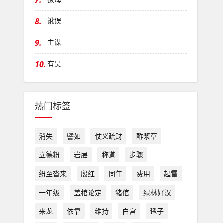
7.
8.
讹误
9.
主谋
10.
有昊
热门标签
消失
譬如
仗义疏财
酢浆草
立德粉
岩层
称道
步骤
纷至沓来
殷红
同年
费用
起雷
一年级
盖棺论定
猪倌
绿林好汉
来龙
依靠
维持
白宫
毯子