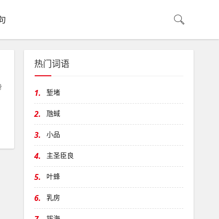
句
热门词语
身
1.
堑堵
2.
虺蜮
3.
小品
4.
主圣臣良
5.
叶蜂
6.
乳房
拔海