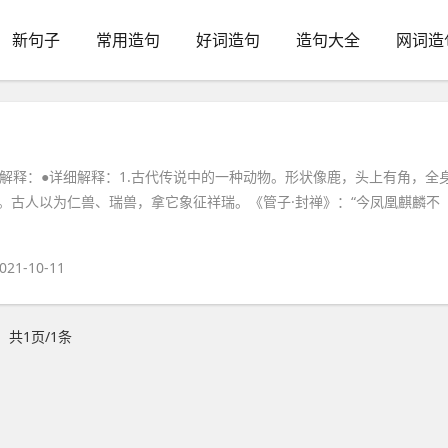
新句子
常用造句
好词造句
造句大全
网词造
基本解释：●详细解释：1.古代传说中的一种动物。形状像鹿，头上有角，全
。古人以为仁兽、瑞兽，拿它象征祥瑞。《管子·封禅》：“今凤凰麒麟不
021-10-11
共1页/1条