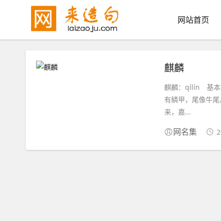
网站首页
麒麟
麒麟：qílín 
有鳞甲，尾像牛尾
来，嘉...
2
网名集