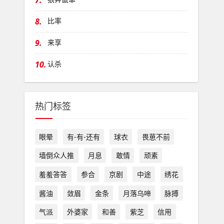
7.
8.
比率
9.
来享
10.
认杀
热门标签
眼晕
有-有-还有
球衣
畏葸不前
墙倒众人推
月息
敢情
顽素
羞羞答答
参合
京剧
中途
绣花
酱油
敛眉
金条
月落乌啼
脉搏
气派
外婆家
和善
紫芝
信用