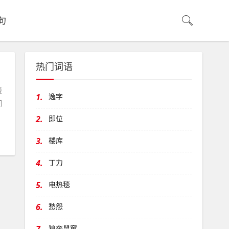
句
热门词语
缓
1.
逸字
细
2.
即位
3.
楼库
4.
丁力
5.
电热毯
6.
愁怨
狼奔鼠窜