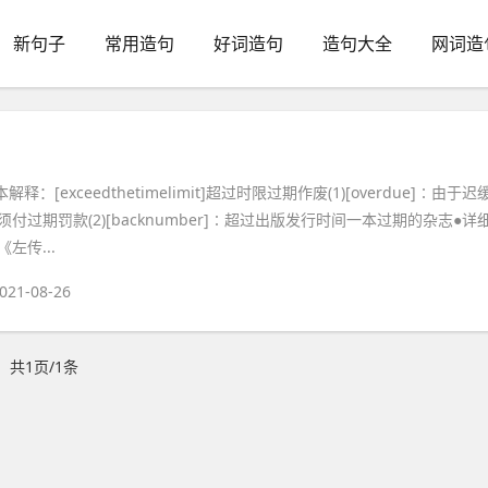
新句子
常用造句
好词造句
造句大全
网词造
解释：[exceedthetimelimit]超过时限过期作废(1)[overdue]∶由于迟
付过期罚款(2)[backnumber]∶超过出版发行时间一本过期的杂志●详
左传...
021-08-26
共1页/1条