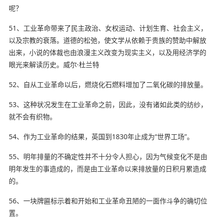
呢？
51、工业革命带来了民主政治、女权运动、计划生育、社会主义，
以及宗教的衰落。道德的松弛，使文学从依赖于贵族的赞助中解放
出来，小说的体裁也由浪漫主义改变为现实主义，以及用经济学的
眼光来解读历史。威尔·杜兰特
52、自从工业革命以后，燃烧化石燃料增加了二氧化碳的排放量。
53、这种状况发生在工业革命之前，因此，没有
诸如此类
的纺纱，
就不会有织物。
54、作为工业革命的结果，英国到1830年止成为“世界工场”。
55、明年排量的不确定性并不十分令人担心，因为气候变化不是由
明年发生的事造成的，而是由工业革命以来排放量的日积月累造成
的。
56、一块牌匾标示着和开始和工业革命丑陋的一面作斗争的确切位
置。