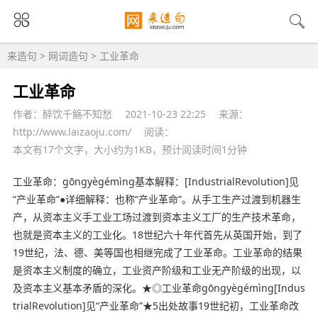
来造句
>
网词造句
> 工业革命
工业革命
作者：醉饮千觞不知愁
2021-10-23 22:25
来源：
http://www.laizaoju.com/
阅读：
本文有17个文字，大小约为1KB，预计阅读时间1分钟
工业革命
：gōngyègémìng基本解释：[IndustrialRevolution]见
“产业革命”●详细解释：也称“产业革命”。从手工生产过渡到机器生
产，从资本主义手工业工场过渡到资本主义工厂的生产技术革命，
也就是资本主义的
工业化
。18世纪六十年代首先从英国开始，到了
19世纪，法、德、美等国也相继完成了工业革命。工业革命的结果
是资本主义制度的确立，工业资产阶级和工业无产阶级的出现，以
及资本主义基本矛盾的深化。★◎工业革命gōngyègémìng[Indus
trialRevolution]见“产业革命”★5出处故事19世纪初，工业革命改