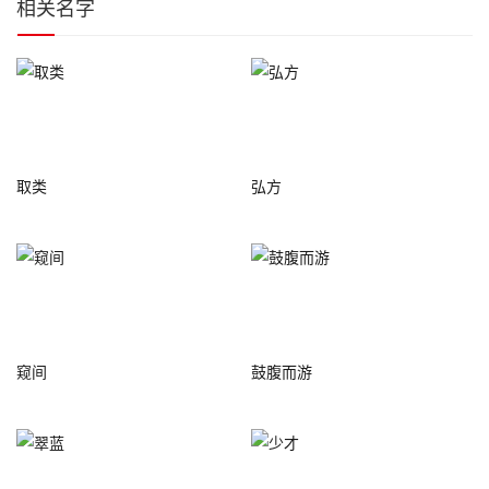
相关名字
取类
弘方
窥间
鼓腹而游