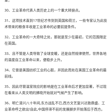
30、工业革命代表人类历史上的一个重大转捩点。
31、这项技术直到17世纪才传到到英国和荷兰，一些专家认为此技
术带来的粮食丰收是工业革命的必要前提条件。
32、工业革命的一大奇特之处，那就是至少在最初，它的范围限定
在英国。
33、且不管是人类导致了全球变暖，还是
自然规律
使然，世界各地
的温度自工业革命以来，便稳步上升。
34、它曾是美国纺织工业的心脏，并因此而处在美国工业革命的最
前线。
35、因此尽管温室效应的影响是在工业革命后才更加显著，不过现
在看来从人类文明的拂晓开始就对气候产生了影响。
36、明亡清兴八十年间,东方战乱不已,西方文艺复兴达致鼎盛、工
业革命呼之欲出!自此,中国停滞不前的发展脚步开始落后于西方。