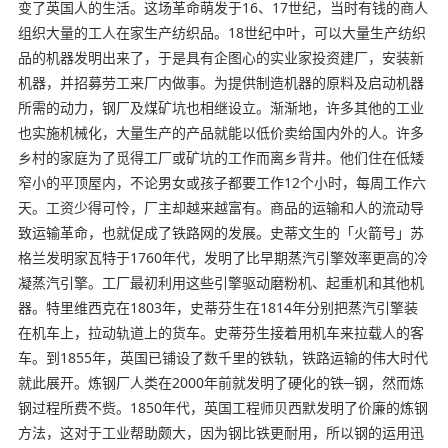
变了英国人的生活。这场革命萌发于16、17世纪，当时有钱的商人
组织大量的工人在家生产纺织品。18世纪中叶，可以大量生产纺织
品的机器发明出来了，于是具有企图心的实业家投资建厂，安装新
机器，并招募劳工来厂内做事。为提供制造机器的原料及启动机器
所需的动力，钢厂及煤矿坑也相继设立。渐渐地，许多其他的工业
也实施机械化，大量生产的产品就能以低价卖给国内外的人。许多
乡村的家庭为了觅得工厂或矿坑的工作而离乡背井。他们住在低矮
窄小的平顶屋内，不论男女或孩子都要工作12个小时，每周工作六
天。工资少得可怜，厂主却越来越富有。商品的运输和人的流动导
致运输革命，也就促成了铁路网的发展。史蒂文生的「火箭号」苏
格兰发明家瓦特于1760年代，发明了比早期蒸汽引擎效率更高的冷
凝蒸汽引擎。工厂最初利用这些引擎驱动磨粉机、起重机和其他机
器。特里维西克在1803年，史蒂芬生在1814年分别把蒸汽引擎装
在机车上，拉动轨道上的货车。史蒂芬生接着用机车来拉载人的客
车。到1855年，英国已铺设了数千里的铁轨，铁路运输的伟大时代
就此展开。炼钢厂人类在2000年前就发明了硬化的铁─钢，然而炼
钢过程所费不赀。1850年代，英国工程师贝西默发明了价廉的炼钢
方法，这对于工业帮助颇大，因为钢比铁更耐用，所以钢的运用迅