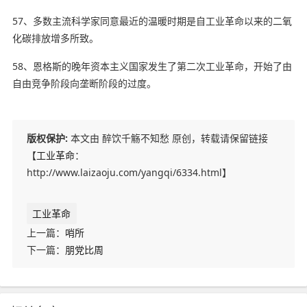
57、多数主流
科学家
同意最近的温暖时期是自工业革命以来的二氧
化碳排放增多所致。
58、恩格斯的晚年资本主义国家发生了第二次工业革命，开始了由
自由竞争阶段向垄断阶段的过度。
版权保护:
本文由 醉饮千觞不知愁 原创，转载请保留链接
【
工业革命
：
http://www.laizaoju.com/yangqi/6334.html】
工业革命
上一篇：
哨所
下一篇：
朋党比周