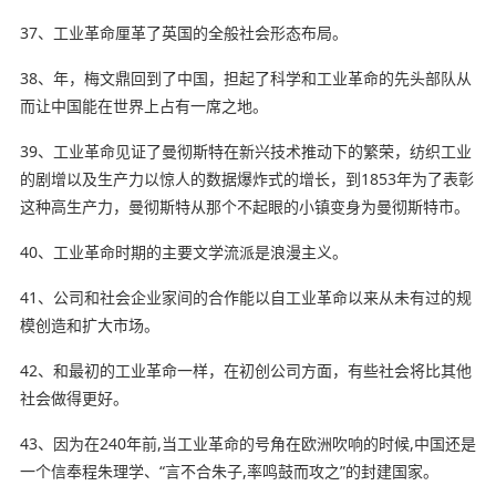
37、工业革命厘革了英国的全般社会形态布局。
38、年，梅文鼎回到了中国，担起了科学和工业革命的先头部队从
而让中国能在
世界上
占有一席之地。
39、工业革命见证了曼彻斯特在新兴技术推动下的繁荣，纺织工业
的剧增以及生产力以惊人的数据爆炸式的增长，到1853年为了表彰
这种高生产力，曼彻斯特从那个不起眼的小镇变身为曼彻斯特市。
40、工业革命时期的主要文学流派是浪漫主义。
41、公司和社会企业家间的合作能以自工业革命以来从未有过的规
模创造和扩大市场。
42、和最初的工业革命一样，在初创公司方面，有些社会将比其他
社会做得更好。
43、因为在240年前,当工业革命的号角在欧洲吹响的时候,中国还是
一个信奉程朱理学、“言不合朱子,率
鸣鼓而攻之
”的封建国家。