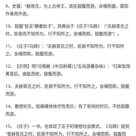
9、史载：“赫胥氏，为上古帝王，其民鼓腹而游，含哺而嬉，莫知
作善而作恶。
10、鼓腹”犹言“腆着肚子”，其典出于《庄子?马蹄》（“夫赫胥氏之
时，民居而不知所为，行不知所之，含哺而熙，鼓腹而游”）。
11、《庄子?马蹄》：“夫赫胥氏之时，民居不知所为，行不知所
之，含哺而熙，鼓腹而游。
12、【示例】明?冯惟敏《中吕粉蝶儿?五岳游囊杂咏》：“归来饭饱
黄昏后，曲肱而枕，鼓腹而游。
13、夫赫胥氏之时，民居不知所为，行不知所之，含哺而熙，鼓腹
而游。
14、要想欢乐，就痛痛快快尽性而乐；有了
安闲
的时日，
不妨
鼓腹
而游。
15、《庄子》一书，也体现了庄子的
理想
社会模式，《马蹄》提到
“昔赫胥氏之时，民居不知所为，行不知所之，含哺而熙，鼓腹而