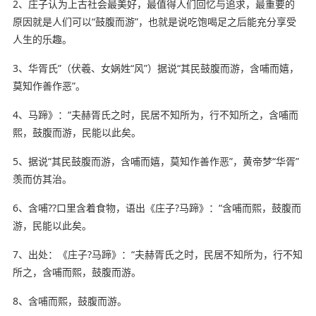
2、庄子认为上古社会最美好，最
值得
人们
回忆与追求，最重要的
原因就是人们可以“鼓腹而游”，也就是说吃饱喝足之后能
充分
享受
人生的乐趣。
3、华胥氏”（伏羲、女娲姓“风”）据说“其民鼓腹而游，含哺而嬉，
莫知作善作恶”。
4、马蹄》：“夫赫胥氏之时，民居不知所为，行不知所之，含哺而
熙，鼓腹而游，民能以此矣。
5、据说“其民鼓腹而游，含哺而嬉，莫知作善作恶”，黄帝梦“华胥”
羡而仿其治。
6、含哺??口里含着
食物
，语出《庄子?马蹄》：“含哺而熙，鼓腹而
游，民能以此矣。
7、出处：《庄子?马蹄》：“夫赫胥氏之时，民居不知所为，行不知
所之，含哺而熙，鼓腹而游。
8、含哺而熙，鼓腹而游。