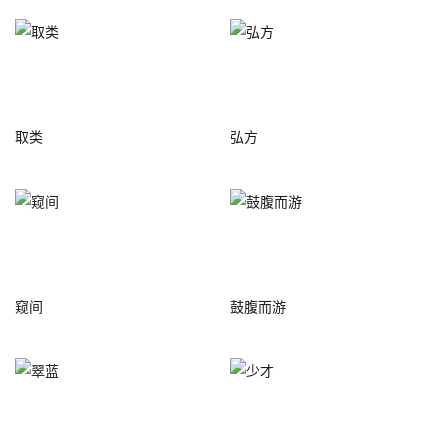
取类
弘方
窥间
鼓腹而游