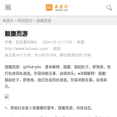
来造句
>
网词造句
> 鼓腹而游
鼓腹而游
作者：纪念夏的吻礼
2024-05-12 15:59
来源：
http://www.laizaoju.com/
阅读：
本文有16个文字，大小约为1KB，预计阅读时间1分钟
鼓腹而游：gǔfùéryóu 基本
解释
：鼓腹：鼓起肚子，即饱食。拍
打肚皮四处游逛。形容闲暇无事，自得其乐。●详细解释：鼓腹：
鼓起肚子，即饱食。拍打肚皮四处游逛。形容闲暇无事，自得其
乐。
1、原始社会是
人类
健康的童年，鼓腹而游，何其自在。