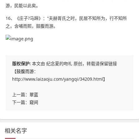
游，民能以此矣。
16、《庄子?马蹄》：“夫赫胥氏之时，民居不知所为，行不知所
之，含哺而熙，鼓腹而游。
版权保护:
本文由 纪念夏的吻礼 原创，转载请保留链接
【
鼓腹而游
：
http://www.laizaoju.com/yangqi/34209.html】
上一篇：
翠蓝
下一篇：
窥间
相关名字