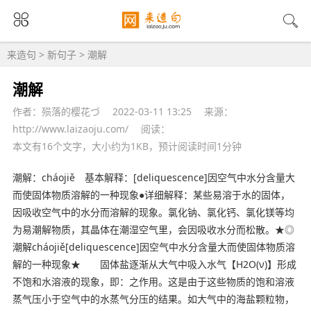
来造句
>
新句子
> 潮解
潮解
作者：殒落的樱花づ
2022-03-11 13:25
来源：
http://www.laizaoju.com/
阅读：
本文有16个文字，大小约为1KB，预计阅读时间1分钟
潮解：cháojiě 基本解释：[deliquescence]因空气中水分含量大
而使固体物质溶解的一种现象●详细解释：某些易溶于水的固体，
因
吸收
空气中的水分而溶解的现象。氯化钠、氯化钙、氯化镁等均
为易潮解物质，其晶体在
潮湿
空气里，会因吸收水分而松散。★◎
潮解cháojiě[deliquescence]因空气中水分含量大而使固体物质溶
解的一种现象★ 固体盐逐渐从大气中吸入水气【H2O(ν)】形成
不饱和水溶液的现象，即：之作用。
这是
由于这些物质的饱和溶液
蒸
气压
小于空气中的水蒸气分压的结果。如大气中的海盐颗粒物，