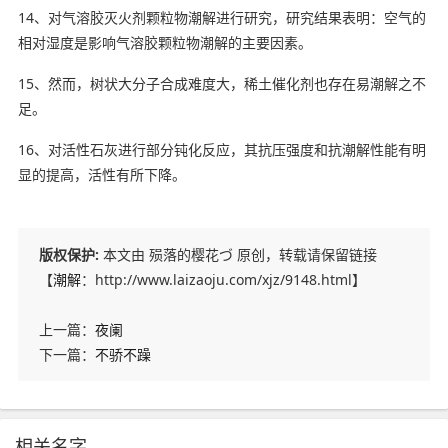
14、对气溶胶灭火剂颗粒物潮解进行研究，研究结果表明：空气的
相对湿度是影响气溶胶颗粒物潮解的主要因素。
15、然而，树状大分子合成难度大，稀土
催化剂
也存在易潮解之不
足。
16、对活性石灰进行部分钝化反应，其抗压强度和抗潮解性能有明
显的提高，活性有所下降。
版权保护:
本文由 殒落的樱花づ 原创，转载请保留链接
【
潮解
：http://www.laizaoju.com/xjz/9148.html】
上一篇：
夜阑
下一篇：
不骄不躁
相关名字