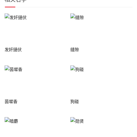
发奸擿伏
缝隙
茵墀香
狗碰