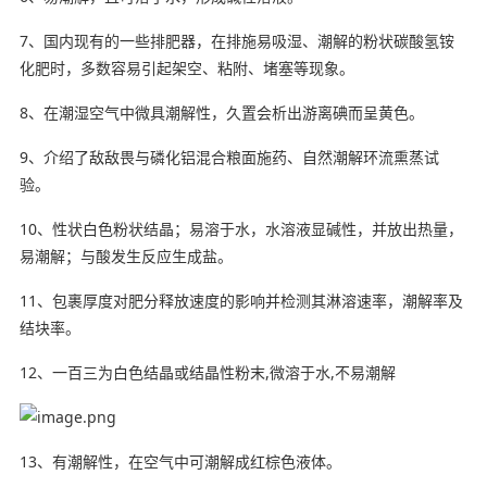
7、国内现有的一些排肥器，在排施易吸湿、潮解的粉状碳酸氢铵
化肥时，多数容易引起
架空
、粘附、堵塞等现象。
8、在潮湿空气中微具潮解性，久置会析出游离碘而呈黄色。
9、介绍了敌敌畏与磷化铝混合粮面施药、
自然
潮解环流熏蒸试
验。
10、性状白色粉状结晶；易溶于水，水溶液显碱性，并放出
热量
，
易潮解；与酸发生反应生成盐。
11、包裹厚度对肥分释放
速度
的影响并检测其淋溶速率，潮解率及
结块率。
12、一百三为白色结晶或结晶性粉末,微溶于水,不易潮解
13、有潮解性，在空气中可潮解成红棕色液体。