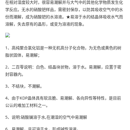
在相对湿度较大时，很容易潮解并与大气中的其他化学物质发生化
学反应。无水的硝酸钯样品，需密封保存，以防其吸收空气中的水
份而潮解，成为硝酸钯的水溶液。★易溶于水的结晶体吸收水气而
溶解，
失去
原有的晶形，或变为溶液的现象。
1、高纯聚合氯化铝是一种无机高分子化合物，为无色或黄色的树
脂状固体，易潮解；
2、二百零说明：白色、结晶块状物，溶于水。易潮解，应置于密
封容器内。
3、不结块，不潮解。
4、由于KDP晶体具有软且脆、易潮解、各向异性等特性，是目前
公认的难加工材料之一。
5、说明:硝酸镧溶于水,在潮湿的空气中易潮解
6、易潮解，且可溶于水，形成碱性溶液。