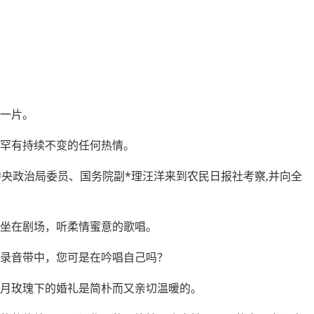
成一片。
却罕有持续不变的任何热情。
共中央政治局委员、
国务院
副*理汪洋来到农民日报社考察,并向全
。
同坐在剧场，听柔情蜜意的歌唱。
亚录音带中，您可是在吟唱自己吗？
六月玫瑰下的婚礼是简朴而又亲切温暖的。