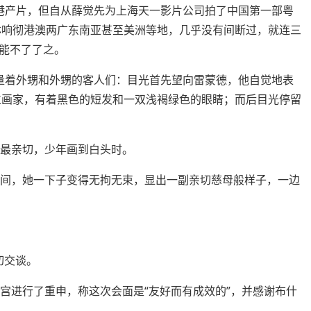
港产片，但自从薛觉先为上海天一影片公司拍了中国第一部粤
菲林响彻港澳两广东南亚甚至美洲等地，几乎没有间断过，就连三
能不了了之。
量着外甥和外甥的客人们：目光首先望向雷蒙德，他自觉地表
位画家，有着黑色的短发和一双浅褐绿色的眼睛；而后目光停留
。
山最亲切，少年画到白头时。
间，她一下子变得无拘无束，显出一副亲切慈母般样子，一边
切交谈。
宫进行了重申，称这次会面是“友好而有成效的”，并感谢布什