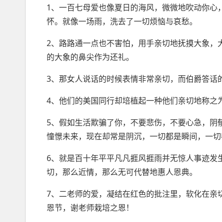
1、一百七母爱也像夏日的海风，微微地吹动你心
怀。就像一场雨，洗去了一切烦恼与哀愁。
2、路路通一点也不害怕，用手亲切地抚摸大象，
的大象的鼻尖作为还礼。
3、那女人说话的时候表情非常亲切，而伯爵答话
4、他们的美国同行却培植起一种他们亲切地称之为
5、假如生活欺骗了你，不要悲伤，不要心急，阴
憧憬未来，现在却常是阴沉，一切都是瞬间，一切
6、就是百十年平平凡凡捱风捱雨并无惊人事迹发
切，那么近情，那么无可代替地惠人恩典。
7、二老师的爱，凝结在红色的批注里，软化在亲
恩节
，谢老师栽培之恩！