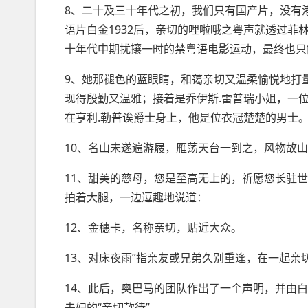
8、二十及三十年代之初，我们只有国产片，没有
语片白金1932后，亲切的哩啦哦之粤声就透过
十年代中期扰攘一时的禁粤语电影运动，最终也只
9、她那褪色的蓝眼睛，和蔼亲切又温柔愉悦地打
现得殷勤又温雅；接着是乔伊斯.雷普瑞小姐，一
在亨利.勒普诶爵士身上，他是位衣冠楚楚的男士
10、名山未遂遍游屐，雁荡天台一到之，风物故
11、甜美的慈母，您是
至高无上
的，祈愿您长驻世
拍着大腿，一边逗趣地说道：
12、金穗卡，名称亲切，贴近大众。
13、对床夜雨”指亲友或兄弟久别重逢，在一起亲
14、此后，奥巴马的团队作出了一个声明，并由白
夫妇的“亲切款待”。