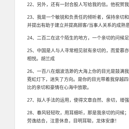
22、另外，还有一封合股人写给我的信。他祝贺
23、我是一个敏锐和负责任的倾听者，保持亲切
并提出有助于建立并提高顾客/当事人关系的成熟
24、二百二在这个陌生的地方，一个亲切的问候
25、中国是人与人寻常相见就有亲切的，而爱慕
相悦。胡兰成
26、一百八在烟波浩渺的大海上你的目光是鼓满
霓虹灯下，迷失了方向。是你的目光带着我穿越四
比的亲切和豪情在心海中放歌。
27、拟人手法的运用，使得文章自然、亲切，增
28、春风轻轻吹，用耳细听，那是我亲切的问候
劳逸结合，注意休息，目明耳聪，龙体安康！