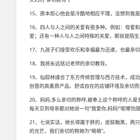
15、原本担心他会是冷酷地相应不理，没想到竟
16、四人与人之间的关爱有很多种。例如：母爱
爱；还有一种人与人之间特殊的关爱，那就是陌生
17、九孩子们接受欢乐和幸福最为迅速，也最亲
18、我将永远铭记老师的亲切教导。
19、仙踪林揉合了东方传统哲理与西方技术，成
创意的高素质产品、舒适自在的店铺环境及亲切而
20、妈妈,多么亲切的称呼,被奉上这个称呼的人是
每天见到母亲都对她说一句“我爱你,妈妈!”呢哪怕
21、七说实话，她长得属于胖的，皮肤黝黑，两
的光芒，我们亲切的称她为“萌萌”。