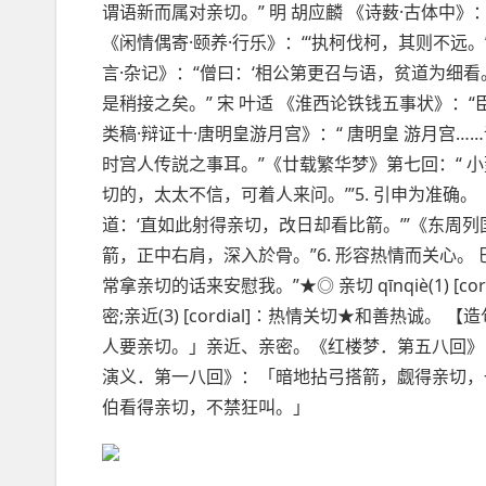
谓语新而属对亲切。” 明 胡应麟 《诗薮·古体中》
《闲情偶寄·颐养·行乐》：“‘执柯伐柯，其则不远。’
言·杂记》：“僧曰：‘相公第更召与语，贫道为细看
是稍接之矣。” 宋 叶适 《淮西论铁钱五事状》：“
类稿·辩证十·唐明皇游月宫》：“ 唐明皇 游月
时宫人传説之事耳。”《廿载繁华梦》第七回：“ 
切的，太太不信，可着人来问。’”5. 引申为准确
道：‘直如此射得亲切，改日却看比箭。’”《东周列
箭，正中右肩，深入於骨。”6. 形容热情而
关心
。
常拿亲切的话来安慰我。”★◎ 亲切 qīnqiè(1) [cor
密;亲近(3) [cordial]∶热情关切★和善热
人要亲切。」亲近、亲密。《红楼梦．第五八回》
演义．第一八回》：「暗地拈弓搭箭，觑得亲切，
伯看得亲切，不禁狂叫。」