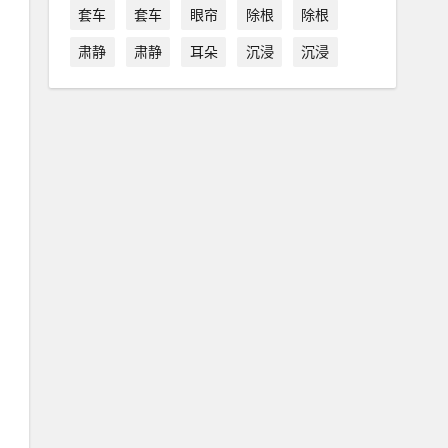
套车
套车
眼帘
除根
除根
肃静
肃静
耳朵
沉浸
沉浸