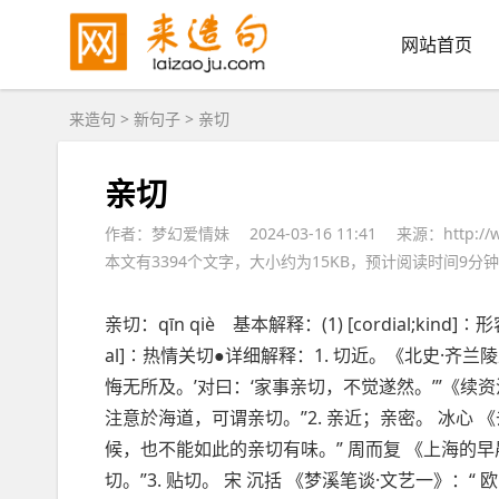
网站首页
来造句
>
新句子
> 亲切
亲切
作者：梦幻爱情妹
2024-03-16 11:41
来源：http://w
本文有3394个文字，大小约为15KB，预计阅读时间9分钟
亲切：qīn qiè 基本解释：(1) [cordial;kind]∶
al]∶热情关切●详细解释：1. 切近。《北史·齐兰陵
悔无所及。’对曰：‘家事亲切，不觉遂然。’”《续
注意於海道，可谓亲切。”2. 亲近；亲密。 冰心 
候，也不能如此的亲切有味。” 周而复 《上海的
切。”3. 贴切。 宋 沉括 《梦溪笔谈·文艺一》：“