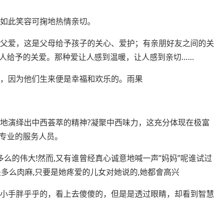
是如此笑容可掬地热情亲切。
和父爱，这是父母给予孩子的关心、爱护；有亲朋好友之间的关
人给予的关爱。那种爱让人感到温暖，让人感到亲切……
切，因为他们生来便是幸福和欢乐的。雨果
功地演绎出中西荟萃的精神?凝聚中西味力，这充分体现在极富
专业
的服务人员。
多么的伟大!然而,又有谁曾经真心诚意地喊一声”妈妈”呢谁试过
是多么肉麻,只要是她疼爱的儿女对她说的,她都會高兴
只小手胖乎乎的，看上去傻傻的，但是是透过眼睛，却看到智慧