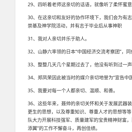
29、四听着老师这亲切的话语，就像听了柔怀蜜
30、在这亲切和友好的协作环境下，我们会为有
崇基及神学院活动，并有志于毕业后从事神职
31、我对人亲切并乐于助人。
32、山静六率领的日本“中国经济交流考察团”，
33、整整几天几个星期过去了，他没有听到过一
34、郑凤荣因此被当时的媒介亲切地誉为“宣告中
35、我要对每一个人都亲切、温顺、和善。
36、这些年来，聂帅的亲切关怀和关于发展武器
更生的思想，以及尊重知识、尊重人才的思想等等
队大力开展科技强军、质量建军的宝贵精神财富，
添翼”的工作不懈奋斗，再创佳绩。