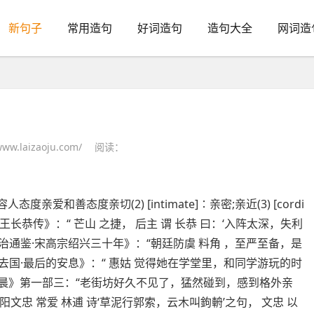
新句子
常用造句
好词造句
造句大全
网词造
ww.laizaoju.com/
阅读：
形容人态度亲爱和善态度亲切(2) [intimate]∶亲密;亲近(3) [cordi
王长恭传》：“ 芒山 之捷， 后主 谓 长恭 曰：‘入阵太深，失利
资治通鉴·宋高宗绍兴三十年》：“朝廷防虞 料角 ，至严至备，是
《去国·最后的安息》：“ 惠姑 觉得她在学堂里，和同学游玩的时
早晨》第一部三：“老街坊好久不见了，猛然碰到，感到格外亲
 欧阳文忠 常爱 林逋 诗‘草泥行郭索，云木叫鉤輈’之句， 文忠 以