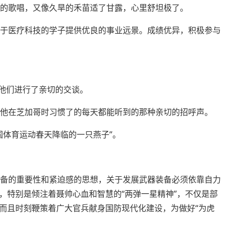
意的歌唱，又像久旱的禾苗适了甘露，心里舒坦极了。
志于医疗科技的学子提供优良的事业远景。成绩优异，积极参与
同他们进行了亲切的交谈。
声他在芝加哥时习惯了的每天都能听到的那种亲切的招呼声。
国体育运动春天降临的一只燕子”。
装备的重要性和紧迫感的思想，关于发展武器装备必须依靠自力
，特别是倾注着聂帅心血和智慧的“两弹一星精神”，不仅是部
而且时刻鞭策着广大官兵献身国防现代化建设，为做好“为虎