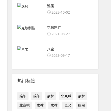
逸居
2023-10-02
克敌制胜
2021-08-27
八宝
2023-09-17
热门标签
端午
端午
剖解
北京鸭
剖解
北京鸭
求教
求教
既又
眼帘