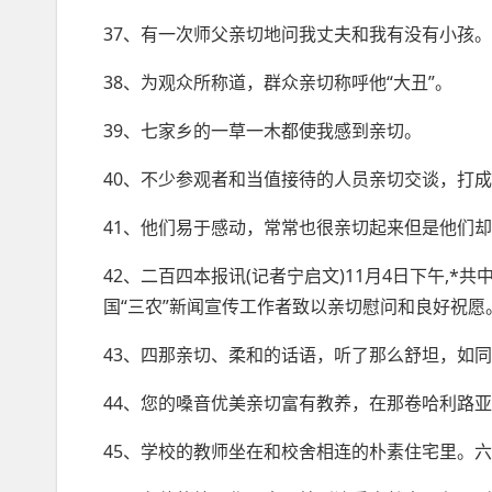
37、有一次师父亲切地问我丈夫和我
有没有
小孩。
38、为观众所称道，群众亲切称呼他“大丑”。
39、七家乡的一草一木都使我感到亲切。
40、不少参观者和当值接待的人员亲切交谈，打
41、他们易于感动，常常也很亲切起来但是他们
42、二百四本报讯(记者宁启文)11月4日下午,*
国“三农”新闻宣传工作者致以亲切慰问和良好祝愿
43、四那亲切、柔和的话语，听了那么舒坦，如
44、您的嗓音优美亲切富有教养，在那卷哈利路
45、学校的教师坐在和校舍相连的朴素住宅里。