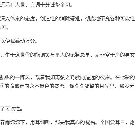
我还活在人世，言词十分诚挚亲切。
和深入体察的态度，创造性的消除疑难，彻底地研究各种可能性
意见。
足以使我感动万分。
亦只生于这世俗的能调笑与平人的无猜忌里，是非常干净的男女
我船帆的一阵风，载着我如离弦之箭驶向遥远的彼岸。在七彩的
季的喧嚣走向永不褪色的眷恋。你久久凝望的目光里，那股无
强了可读性。
；春雨绵绵下，用耳细听，那是我真心的祝福。全国爱耳日，愿