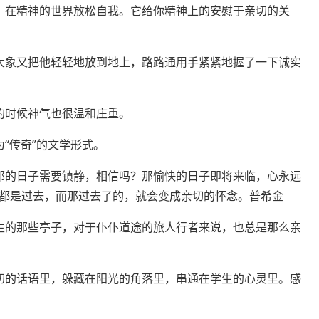
，在精神的世界放松自我。它给你精神上的安慰于亲切的关
大象又把他轻轻地放到地上，路路通用手紧紧地握了一下诚实
的时候神气也很温和庄重。
“传奇”的文学形式。
郁的日子需要镇静，相信吗？那愉快的日子即将来临，心永远
都是过去，而那
过去了
的，就会变成亲切的怀念。普希金
生的那些亭子，对于仆仆道途的旅人行者来说，也总是那么亲
切的话语里，躲藏在阳光的角落里，串通在学生的心灵里。
感