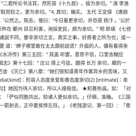
：“二君所论书法耳，然形容《十九首》，极为亲切。” 清 李渔
取而较之，更为亲切。”4. 真切；确实。 五代 王定保 《唐摭
。’公然之。既去，僧曰：‘今日看更亲切，并恐是 扬汴 。’公於
臣昨在 蘄州 目见利害，询採吏民，颇为亲切。” 明 郎瑛 《七修
宫……诸説不同，要非亲切之言，真实之事，好奇者之所为也；或一
小菱 道：‘婢子哪里敢在太太跟前説谎？外面的人，儘有看得亲
。《水浒传》第三五回：“ 晁盖 听罢，意思不信，口里含糊应
国志》第十七回：“ 庄公 搭上弓弦，覷得 长万 亲切，颼的一
 巴金 《灭亡》第八章：“她们很知道青年作客异乡的苦味，又
dial;kind]∶形容人态度亲爱和善态度亲切(2) [intimate]∶亲
诚。 【造句】她因为待人亲切，所以人缘极佳。 ★和善热诚。如：「对
：「俨似同胞共出，较诸人更似亲切。」仔细、准确。《三国
一箭射去，正中夏侯惇左目。」《老残游记．第一回》：「章