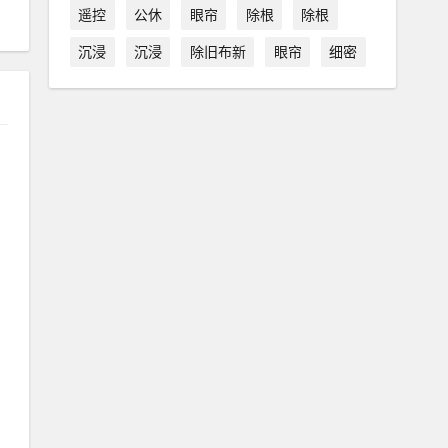
遥控
公休
眼帘
除根
除根
沉浸
沉浸
除旧布新
眼帘
细密