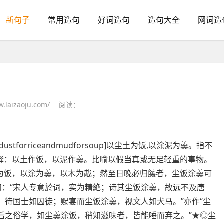
新句子
常用造句
好词造句
造句大全
网词造
laizaoju.com/
阅读：
akedustforriceandmudforsoup]以尘土为饭,以涂泥为羹。指不
释：以土作饭，以泥作羹。比喻以假当真或无足轻重的事物。
为饭，以涂为羹，以木为胾；然至日晚必归饟者，尘饭涂羹可
四：“宋人专意於词，实为精絶；诗其尘饭涂羹，故远不及唐
，待国士如囚徒；赐宴而尘饭涂羹，视文人如犬马。”亦作“尘
以后之俗学，如尘羹涂饭，稍知滋味者，皆能唾而弃之。”★◎尘