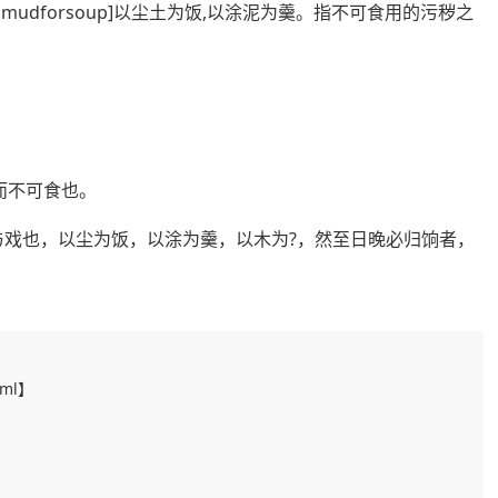
rriceandmudforsoup]以尘土为饭,以涂泥为羹。指不可食用的污秽之
而不可食也。
与戏也，以尘为饭，以涂为羹，以木为?，然至日晚必归饷者，
html】