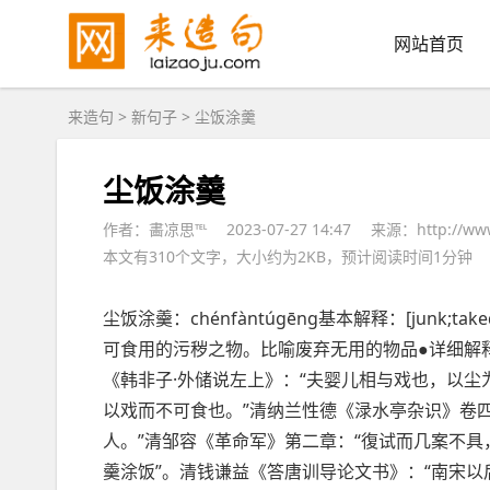
网站首页
来造句
>
新句子
> 尘饭涂羹
尘饭涂羹
作者：畵凉思℡
2023-07-27 14:47
来源：http://www.
本文有310个文字，大小约为2KB，预计阅读时间1分钟
尘饭涂羹：chénfàntúgēng基本
解释
：[junk;t
可食用的污秽之物。
比喻
废弃无用的物品●详细解
《韩非子·外储说左上》：“夫婴儿
相与
戏也，以尘
以戏而不可食也。”清纳兰性德《渌水亭杂识》卷
人。”清邹容《革命军》第二章：“復试而几案不具
羹涂饭”。清钱谦益《答唐训导论文书》：“南宋