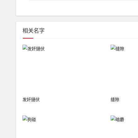
相关名字
发奸擿伏
缝隙