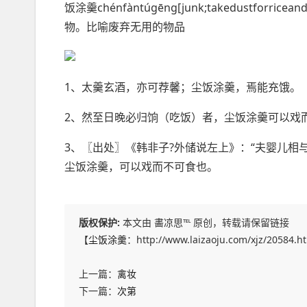
饭涂羹chénfàntúgēng[junk;takedustfo
物。比喻废弃无用的物品
1、太羹玄酒，亦可荐馨；尘饭涂羹，焉能充饿。
2、然至日晚必归饷（吃饭）者，尘饭涂羹可以戏
3、〖出处〗《韩非子?外储说左上》：“夫婴儿相
尘饭涂羹，可以戏而不可食也。
版权保护:
本文由 畵凉思℡ 原创，转载请保留链接
【
尘饭涂羹
：http://www.laizaoju.com/xjz/20584.
上一篇：
禽妆
下一篇：
次第