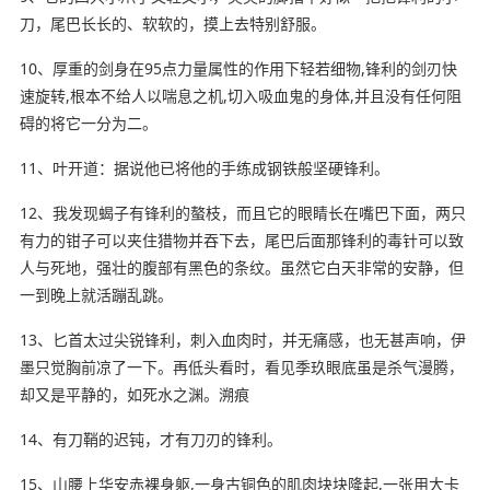
刀，尾巴长长的、软软的，摸上去特别舒服。
10、厚重的剑身在95点力量属性的作用下轻若细物,锋利的剑刃快
速旋转,根本不给人以喘息之机,切入吸血鬼的身体,并且没有任何阻
碍的将它一分为二。
11、叶开道：据说他已将他的手练成钢铁般坚硬锋利。
12、我发现蝎子有锋利的螯枝，而且它的眼睛长在嘴巴下面，两只
有力的钳子可以夹住猎物并吞下去，尾巴后面那锋利的毒针可以致
人与死地，强壮的腹部有黑色的条纹。虽然它白天非常的安静，但
一到晚上就活蹦乱跳。
13、匕首太过尖锐锋利，刺入血肉时，并无痛感，也无甚声响，伊
墨只觉胸前凉了一下。再低头看时，看见季玖眼底虽是杀气漫腾，
却又是平静的，如死水之渊。溯痕
14、有刀鞘的
迟钝
，才有刀刃的锋利。
15、山腰上华安赤裸身躯,一身
古铜色
的肌肉块块隆起,一张用大卡