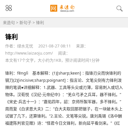
来造句
>
新句子
> 锋利
锋利
作者：绿水无忧
2021-08-27 08:11
来源：
http://www.laizaoju.com/
阅读：
本文有17个文字，大小约为1KB，预计阅读时间1分钟
锋利：fēnglì 基本解释：(1)[sharp;keen]∶指锋刃尖而快锋利的
钢刀(2)[incisive;sharp;poignant]∶指言论、文笔尖刻有力锋利泼
辣的笔调●详细解释：1.武器、工具等头尖或刃薄，容易刺入或切入
物体。汉荀悦《汉纪·元帝纪中》：“羌众弓矛之兵耳，器不锋利。”
《宋史·兵志十一》：“嘉佑四年，詔：京师所製军器，多不锋利。”
周而复《白求恩大夫》二：“白大夫取回那把锯子，在一块破木头上
试锯了几下，还算锋利。”2.言论、文笔等尖锐。唐刘禹锡《洛中酬
福建陈判官见赠》诗：“怪君今日文锋利，新向延平看剑来。”《红