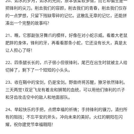
20、如水的岁月，如水的光阴，原本该柔软多情，而它却偏生是一
把锋利的尖刀。削去我们的容颜，削去我们的青春，削去我们仅存
的一点梦想，只留下残缺零碎的记忆。这散乱无章的记忆，还能拼
凑出一个完整的故事吗?
21、瞧，它那副张牙舞爪的模样，好像在对小蛇示威。看着大老鼠
肥胖的身体，锋利的牙，再看看那条小蛇，它还没有长大，真是太
让人担心了呀！
22、四条腿长长的，爪子很小但很锋利，尾巴在出生时就被主人给
切掉了，剩下了一个短短的小头头。
23、收在鞘中的宝剑，仍是宝剑。野兽终将苏醒，獠牙依然锋利。
三天两觉1双足飞龙有着龙和狮鹫的血统，可以用他们锋利的爪子
和牙齿攻击空中的敌人和地面部队。
24、举起快乐的手把，点燃幸福的祈祷；手持锋利的镰刀，清扫所
有的阻挡；不忘平安的斧头，冲向未来的美好。火红的朝阳在闪
耀，祝你建党节幸福翱翔！