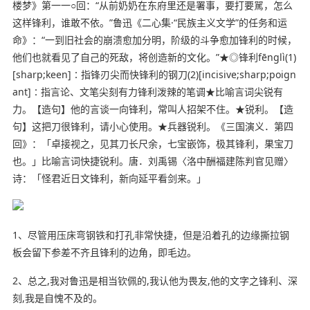
楼梦》第一一○回：“从前奶奶在东府里还是署事，要打要駡，怎么
这样锋利，谁敢不依。”鲁迅《二心集·“民族主义文学”的任务和运
命》：“一到旧社会的崩溃愈加分明，阶级的斗争愈加锋利的时候，
他们也就看见了自己的死敌，将创造新的文化。”★◎锋利fēnglì(1)
[sharp;keen]∶指锋刃尖而快锋利的钢刀(2)[incisive;sharp;poign
ant]∶指言论、文笔尖刻有力锋利泼辣的笔调★比喻言词尖锐有
力。【造句】他的言谈一向锋利，常叫人招
架不住
。★锐利。【造
句】这把刀很锋利，请小心使用。★兵器锐利。《三国演义．第四
回》：「卓接视之，见其刀长尺余，七宝嵌饰，极其锋利，果宝刀
也。」比喻言词快捷锐利。唐．刘禹锡〈洛中酬福建陈判官见赠〉
诗：「怪君近日文锋利，新向延平看剑来。」
1、尽管用压床弯钢铁和打孔非常快捷，但是沿着孔的边缘撕拉钢
板会留下参差不齐且锋利的边角，即毛边。
2、总之,我对鲁迅是相当钦佩的,我认他为畏友,他的文字之锋利、深
刻,我是自愧不及的。