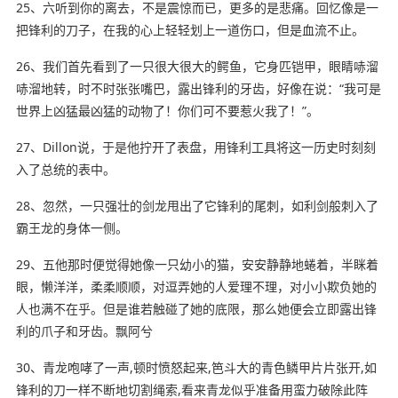
25、六听到你的离去，不是震惊而已，更多的是悲痛。回忆像是一
把锋利的刀子，在我的心上轻轻划上一道伤口，但是血流不止。
26、我们首先看到了一只很大很大的鳄鱼，它身匹铠甲，眼睛哧溜
哧溜地转，时不时张张嘴巴，露出锋利的牙齿，好像在说：“我可是
世界上
凶猛最凶猛的动物了！你们可不要惹火我了！”。
27、Dillon说，于是他拧开了表盘，用锋利工具将这一历史时刻刻
入了总统的表中。
28、忽然，一只强壮的剑龙甩出了它锋利的尾刺，如利剑般刺入了
霸王龙的身体一侧。
29、五他那时便觉得她像一只幼小的猫，安安
静静地
蜷着，半眯
着
眼
，懒洋洋，柔柔顺顺，对逗弄她的人爱理不理，对小小欺负她的
人也满不在乎。但是谁若触碰了她的底限，那么她便会立即露出锋
利的爪子和牙齿。飘阿兮
30、青龙咆哮了一声,顿时愤怒起来,笆斗大的青色鳞甲片片张开,如
锋利的刀一样不断地切割绳索,看来青龙似乎准备用蛮力破除此阵