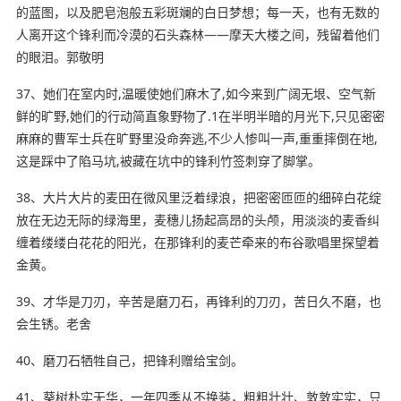
的蓝图，以及肥皂泡般五彩斑斓的白日梦想；每一天，也有无数的
人离开这个锋利而冷漠的石头森林——摩天大楼之间，残留着他们
的眼泪。郭敬明
37、她们在室内时,温暖使她们麻木了,如今来到广阔无垠、空气新
鲜的旷野,她们的行动简直象野物了.1在半明半暗的月光下,只见密密
麻麻的曹军士兵在旷野里没命奔逃,不少人惨叫一声,重重摔倒在地,
这是踩中了陷马坑,被藏在坑中的锋利竹签刺穿了脚掌。
38、大片大片的麦田在微风里泛着绿浪，把密密匝匝的细碎白花绽
放在无边无际的绿海里，麦穗儿扬起高昂的头颅，用淡淡的麦香纠
缠着缕缕白花花的阳光，在那锋利的麦芒牵来的布谷歌唱里探望着
金黄。
39、才华是刀刃，辛苦是磨刀石，再锋利的刀刃，苦日久不磨，也
会生锈。老舍
40、磨刀石牺牲自己，把锋利赠给宝剑。
41、葵树朴实无华，一年四季从不换装，粗粗壮壮、敦敦实实，只