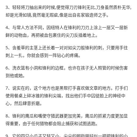
3、轻轻将刀抽出来的时候,便觉得刀刃锋利无比,刀身虽然质朴无华,
却是光滑如镜,竟然毫无瑕疵,像是出自
名家
锻造师之手。
4、与常人方法不同，因纽特人在锋利的刀刃上涂上一层又一层新
鲜的动物血，再把被血包裹住的尖刀反插着地上。
5、含羞草的主茎上还长着一对对如尖刀般锋利的刺，只要用手往
刺上一扎，你就会感到一阵钻心的疼痛。
6、洗衣篮有小洞和锋利的边框，也许在孩子无人照管的时候伤害
到他或她。
7、说实在的，这个地方也是黑帮打手喜欢做文章的地方。打手们
使用餐桌上碎冰锥的锋利尖端，找出他们手中囚徒脸上的神经中
心，然后肆意折磨。
8、锋利的鹰瓜和嘴使守猎武器更加完美，鹰瓜的抓紧力度更加显
得重要，由于任何猎物都会阻止捕获和试图逃跑。
9、它的四只小爪子又轻又小，尖尖的脚指甲好似一把把锋利的小