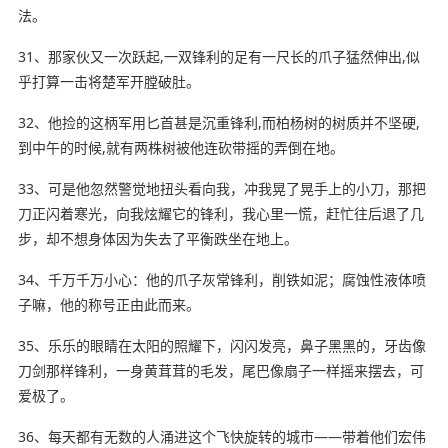
法。
31、那家伙又一次跃起,一双锋利的足有一尺长的爪子猛然伸出,似
乎打算一击将楚军开膛破肚。
32、他捡的这柄军用匕首甚是沉重锋利,而柏杨树的树质并不坚硬,
到中午的时候,就有两株树被他连砍带摇的弄倒在地。
33、可是他忽然警觉地扭头看向我，冲我晃了晃手上的小刀，那把
刀正闪着寒光，向我炫耀它的锋利，我心里一慌，赶忙往后退了几
步，却不想身体因为失去了平衡跌坐
在地上
。
34、千万千万小心：他的爪子灰常锋利，削铁如泥；腐蚀性液体喷
子嘛，他的称号正由此而来。
35、乐乐的眼睛在太阳的照耀下，闪闪发亮，鼻子黑黑的，牙齿像
刀剑
那样
锋利，一身黄茸茸的毛发，尾巴像扇子一样摇来摆去，可
爱极了。
36、每天都有无数的人涌进这个飞快旋转的城市——带着他们宏伟