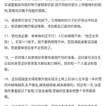
车减震钢梁改装的弩弓被钢索绞紧,锐芒四射的箭头上带着锋利的倒
钩,箭尾处扣着手指粗的钢索。
16、爸爸把它拴在了桂花树下，它用锋利的爪子扒开草丛中的泥
土，用坚硬的嘴巴啄这啄那，寻找着自己喜欢的食物。
17、锈也很必要：单单锋利还不行！人们会
喋喋不休
：“他还太年
轻！”。尼采117放手，就不要再喋喋不休，怒容满面或着滔滔雄
辩，而是要审视自身不足而改之。
18、一百四情人如若很好奇要有被我吓怕的准备，试问谁可洁白无
比如何承受这好奇答案大概似剃刀锋利，但你知一个人谁没有隐
秘。
19、这份孤独庞大得就像外面永恒冻土带上的冰川,在年复一年的雪
风中越堆越高,永不融化,越来越高峻,越来越锋利。但总有一天,当孤
独的重量超过了极限,它就会崩塌,雪崩的狂潮会把整个世界都吞
噬。