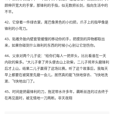
顾伸开宽大的手掌，那锋利的手指，似无数把长剑，指向生活中的
不平。
42、它穿着一件绿衣裳，尾巴像黑色的小扫把，爪子上的指甲像是
锋利的小弯刀。
43、贴着外胎内壁套管缓慢的移动你的手，把摸到的异物都取出
来，如果你碰到什么锋利的东西的时候小心别让它划伤你。
44、父亲对两个儿子说：“给你们每人一把斧头，比比看谁在一天
内砍的柴多。”大儿子拿了斧头便去山上砍柴，二儿子将斧头磨锋利
后才上山，结果二儿子赢得了这场比赛。听了这个故事后，我每天
早上都要在被窝里先磨一会儿，居然真的能飞快地穿衣、飞快地洗
漱、飞快地出门了。
45、时间是把最锋利的刀，拖泥带水许多年，藕断丝连的过去终于
在再见面时，被无情地一刀两断。非天夜翔