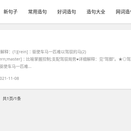
新句子
常用造句
好词造句
造句大全
网词造
本解释：(1)[rein]∶驱使车马一匹难以驾驭的马(2)
ol;govern;master]∶比喻掌握控制;支配驾驭局势●详细解释：见“驾御”。★◎驾
n]∶驱使车马一匹难...
021-11-08
共1页/1条