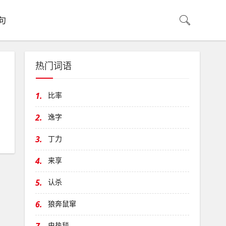
句
热门词语
1.
比率
2.
逸字
3.
丁力
4.
来享
5.
认杀
6.
狼奔鼠窜
电热毯