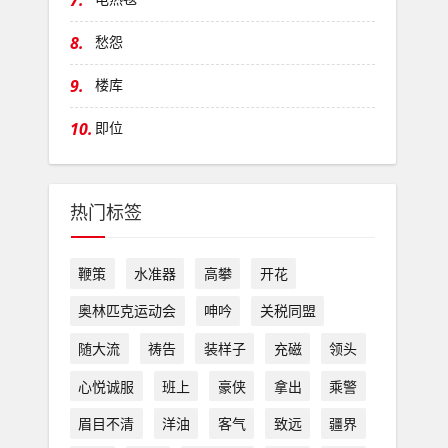
7.
8.
愁怨
9.
楼库
10.
即位
热门标签
鞭策
水准器
高攀
开花
奥林匹克运动会
呻吟
关税同盟
随大流
祷告
装样子
充磁
领头
心悦诚服
班上
豪侠
拿出
乘警
眉目不清
洋油
客气
致远
疆界