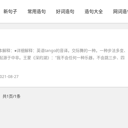
新句子
常用造句
好词造句
造句大全
网词造
基本解释：●详细解释：英语tango的音译。交际舞的一种。一种步法多变、
起源于中非。王蒙《深的湖》：“我不会任何一种乐器，不会跳三步、四
021-08-27
共1页/1条