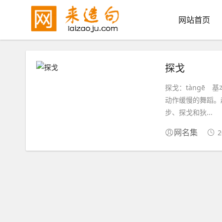
网站首页
探戈
探戈：tàngē 
动作缓慢的舞蹈。
步、探戈和狄...
2
网名集