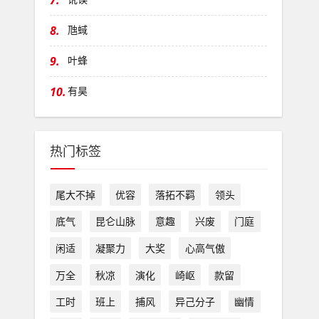
7.
8.
虺蜮
9.
叶蜂
10.
有昊
热门标签
尾大不掉
优容
落拓不羁
领头
底气
昆仑山脉
意趣
兴废
门庭
闲适
凝聚力
大奖
心高气傲
万全
秋凉
演化
崎岖
款留
工时
班上
捕风
异己分子
幽情