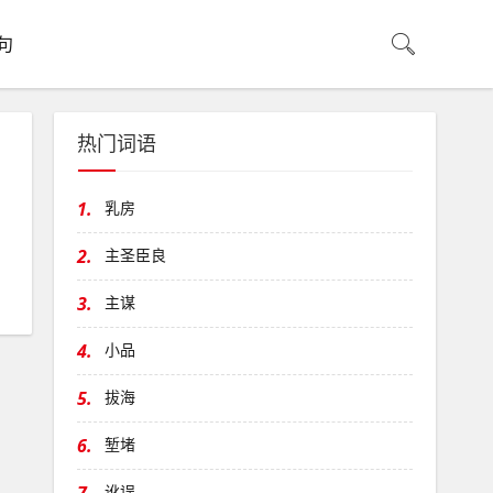
句
热门词语
1.
乳房
2.
主圣臣良
3.
主谋
4.
小品
5.
拔海
6.
堑堵
讹误