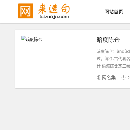
网站首页
暗度陈仓
暗度陈仓：àndùché
过。陈仓:古代县
计,偷渡陈仓定三秦
2
网名集