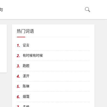
句
热门词语
1.
证言
2.
有时候有时候
3.
跑题
4.
漾开
5.
陈琳
6.
烟霭
孟侯