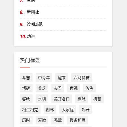
7.
8.
新闻社
9.
冷嘲热讽
10.
劝讲
热门标签
斗志
中青年
醒来
六马仰秣
切磋
贫乏
夫君
傲视
仿佛
够呛
水坝
美其名曰
剿除
机智
相生相克
树林
大家庭
起开
历时
衰微
秃鹫
慢条斯理