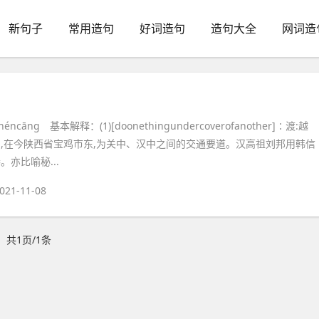
新句子
常用造句
好词造句
造句大全
网词造
ncāng 基本解释：(1)[doonethingundercoverofanother]∶渡:越
名,在今陕西省宝鸡市东,为关中、汉中之间的交通要道。汉高祖刘邦用韩信
。亦比喻秘...
021-11-08
共1页/1条