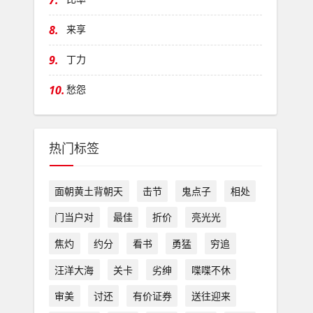
7.
8.
来享
9.
丁力
10.
愁怨
热门标签
面朝黄土背朝天
击节
鬼点子
相处
门当户对
最佳
折价
亮光光
焦灼
约分
看书
勇猛
穷追
汪洋大海
关卡
劣绅
喋喋不休
审美
讨还
有价证券
送往迎来