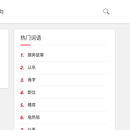
句
热门词语
1.
狼奔鼠窜
2.
认杀
3.
逸字
4.
即位
5.
楼库
6.
电热毯
比率