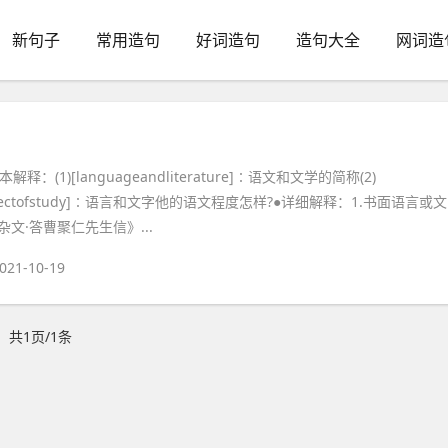
新句子
常用造句
好词造句
造句大全
网词造
释：(1)[languageandliterature]∶语文和文学的简称(2)
subjectofstudy]∶语言和文字他的语文程度怎样?●详细解释：1.书面语言或文
文·答曹聚仁先生信》...
021-10-19
共1页/1条