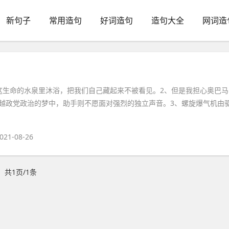
新句子
常用造句
好词造句
造句大全
网词造
这生命的水泉里沐浴，把我们自己藏起来不被看见。2、但是我担心奥巴马
越政党政治的梦中，助手则不愿面对强烈的独立声音。3、螺旋爆气机由
021-08-26
共1页/1条