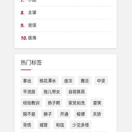
7.
8.
主谋
9.
讹误
10.
拔海
热门标签
拿出
桃花潭水
座次
撒旦
中坚
平流层
拖儿带女
自视甚高
经验教训
扬子鳄
家贫如洗
耍笑
赔不是
狮子
开通
梭镖
天骄
背债
城管
和弦
少见多怪