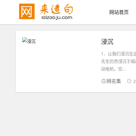
网站首页
浸沉
1、让我们浸沉在
先生仍然浸沉于超
动电机，空...
2
网名集