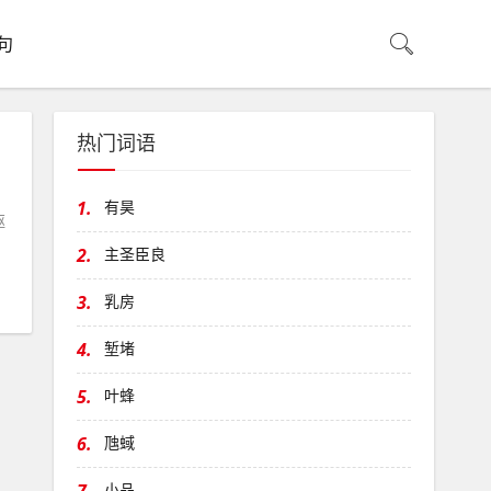
句
热门词语
1.
有昊
驱
2.
主圣臣良
3.
乳房
4.
堑堵
5.
叶蜂
6.
虺蜮
小品