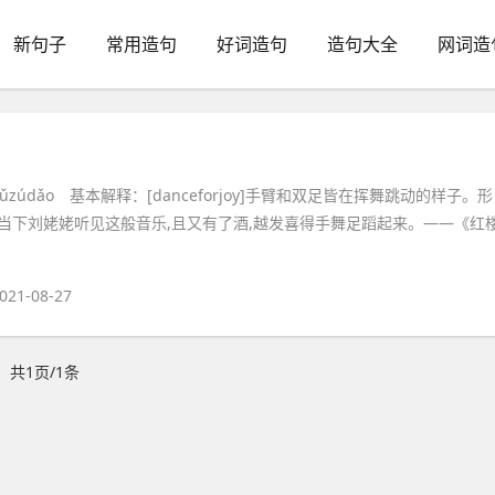
新句子
常用造句
好词造句
造句大全
网词造
ǔzúdǎo 基本解释：[danceforjoy]手臂和双足皆在挥舞跳动的样子。形
当下刘姥姥听见这般音乐,且又有了酒,越发喜得手舞足蹈起来。——《红
021-08-27
共1页/1条