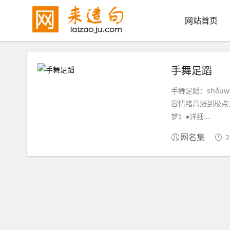
网站首页
手舞足蹈
手舞足蹈：shǒuw
容情绪高涨到极点
梦》●详细...
2
网名集