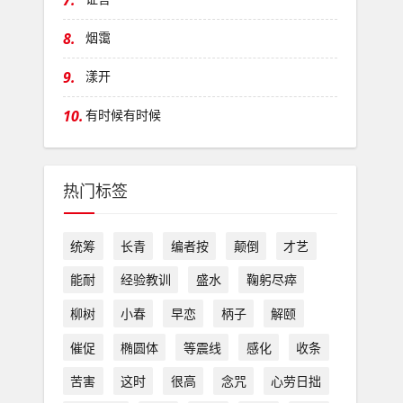
7.
8.
烟霭
9.
漾开
10.
有时候有时候
热门标签
统筹
长青
编者按
颠倒
才艺
能耐
经验教训
盛水
鞠躬尽瘁
柳树
小春
早恋
柄子
解颐
催促
椭圆体
等震线
感化
收条
苦害
这时
很高
念咒
心劳日拙