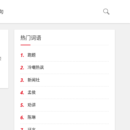
句
热门词语
1.
跑题
楼
2.
冷嘲热讽
3.
新闻社
4.
孟侯
5.
劝讲
6.
陈琳
证言