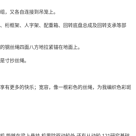
轮组，又各自连接到吊笼上。
绳、桁框架、人字架、配重箱、回转底盘总成及回转支承等部
粗的钢丝绳四面八方地拉紧锚在地面上。
字是寸抄丝绳。
享有更多的快乐；宽容，像一根彩色的丝绳，
为我
编织色彩斑
,能够在梁上悬挂,机里除驱动轮外,还有从动轮.121研究基础