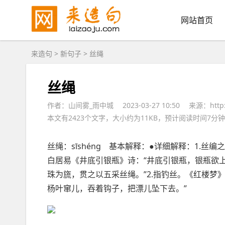
网站首页
来造句
>
新句子
> 丝绳
丝绳
作者：山间雾_雨中城
2023-03-27 10:50
来源：http:/
本文有2423个文字，大小约为11KB，预计阅读时间7分钟
丝绳：sīshéng 基本解释：●详细解释：1.
白居易《井底引银瓶》诗：“井底引银瓶，银瓶欲上
珠为旒，贯之以五采丝绳。”2.指钓丝。《红楼梦
杨叶窜儿，吞着钩子，把漂儿坠下去。”