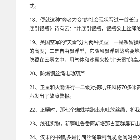
式。
18、便就这种“奔者为妾”的社会现状写过一首长
底引银瓶》诗有云：“井底引银瓶，银瓶欲上丝绳
19、美国空军的“天雷”分为两种类型：一是系留
的高度；二是自由飘浮型，它随风飘浮到战略要地
隐藏在云雾之中，用气体和沙囊来控制“天雷”的高
20、防爆钢丝绳电动葫芦
21、卫星和火箭进行一二级对接时,狂风将70多
声发出了故障警报。
22、正嚷时，那七个蜘蛛精跑出来吐放丝绳，将
23、线鞋实物，新疆吐鲁番阿斯塔那古墓群屡有
24、汉末的书籍,多是竹简丝绳串制而成,翻阅时