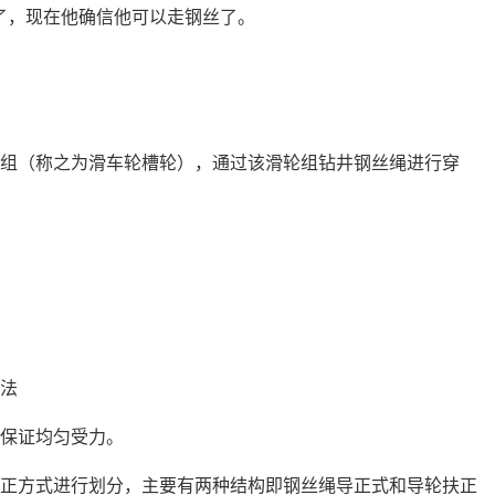
了，现在他确信他可以走钢丝了。
组
（称之为滑车轮槽轮），通过该滑轮组钻井钢丝绳进行穿
方法
，保证均匀受力。
导正方式进行划分，主要有两种结构即钢丝绳导正式和导轮扶正