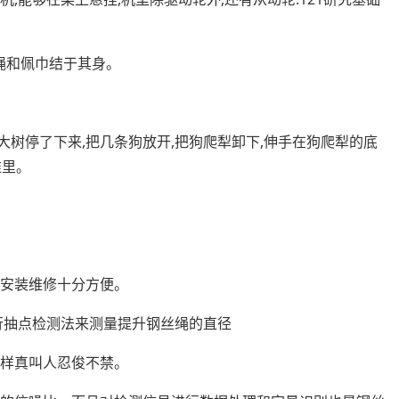
绳和佩巾结于其身。
棵大树停了下来,把几条狗放开,把狗爬犁卸下,伸手在狗爬犁的底
堆里。
，安装维修十分方便。
行抽点检测法来测量提升钢丝绳的直径
模样真叫人忍俊不禁。