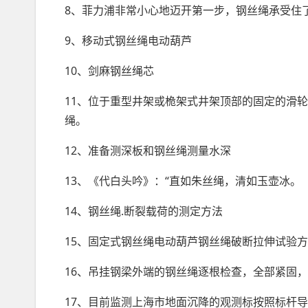
8、菲力浦非常小心地迈开第一步，钢丝绳承受住
9、移动式钢丝绳电动葫芦
10、剑麻钢丝绳芯
11、位于重型井架或桅架式井架顶部的固定的
滑轮
绳。
12、准备测深板和钢丝绳测量水深
13、《代白头吟》：“直如朱丝绳，清如玉壶冰。
14、钢丝绳.断裂载荷的测定方法
15、固定式钢丝绳电动葫芦钢丝绳破断拉伸试验
16、吊挂钢梁外端的钢丝绳逐根检查，全部紧固
17、目前监测上海市地面沉降的观测标按照标杆