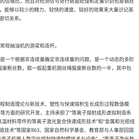
高的信噪比，而且对检测信号进行数据处理和定量识别也是钢丝
，能够以较少的精力、较快的速度、较好的效果来大量识记英
密切关系。
了常规抽油机的游梁和连杆。
，是一个根据非连续量确定非连续量的问题，是一个动态的多阶
报废断丝数，取一般起重机钢丝绳报废断丝数的一半，其中包
流程制造理论与新技术、
塑性
与快速熔积生长成形过程数值模
IMS等方面的研究开发，主持承担了“等离子熔射成形虚拟制造系
“高温材料零件的等离子激光复合快速成形技术”和“金属和光缆线
造技术”等国家863、国家自然科学基金、教育部与人事部回国
等离子机器人数字化熔射快速制模技术与设备”、“等离子激光复