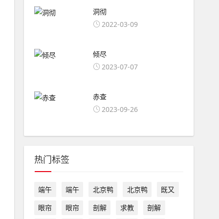
洞彻
2022-03-09
倾尽
2023-07-07
赤查
2023-09-26
热门标签
端午
端午
北京鸭
北京鸭
既又
眼帘
眼帘
剖解
求教
剖解