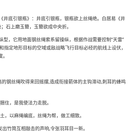
诗《井底引银瓶》：井底引银瓶，银瓶欲上丝绳绝。白居易《井
绝；石上磨玉簪，玉簪欲成中央折。
操纵型，它用地面钢丝绳索系留操纵，根据作战需要控制“天雷”
和指定地形目标的空域或敌战略飞行目标必经的航线上设伏，
度。
米高的钢丝绳吹得来回摇摆,造成衔接箭体的主钩滞动,刺耳的蜂鸣
我捆住，是我使法力走脱。
出土，以麻绳编底，丝绳为帮，做工细致。
会发出竹简互相敲击的声响,令张羽耳目一新。