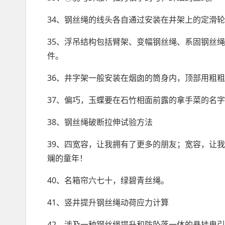
34、钢丝绳的线头各自通过安装在井架上的定滑
35、浮吊结构包括臂架、变幅钢丝绳、系固钢丝
件。
36、井字架一般安装在烟囱的筒身内，顶部用粗
37、偏巧，玉蝶要在石竹相面前露的拿手菜的名
38、钢丝绳破断拉伸试验方法
39、四宽容，让我拥有了
更多
的朋友；宽容，让我
斓的童年！
40、名箱帘六七十，绿碧青丝绳。
41、竖井提升钢丝绳动荷应力计算
42、涉及一种钢丝绳提升和防坠落一体的悬挂曳引机