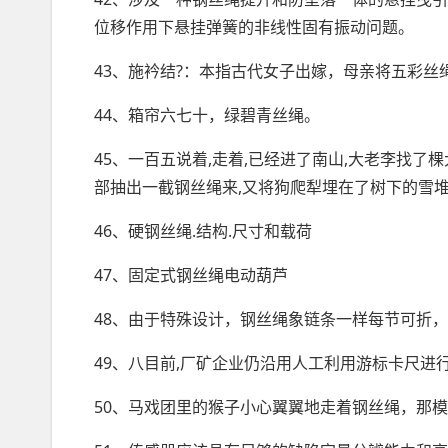
位移作用下悬挂弹簧的非线性固有振动问题。
43、施衿结?：本指古代女子出嫁，母亲将五彩丝
44、箱帘六七十，绿碧青丝绳。
45、一百五说着,走着,已经进了南山,大老李找了
部抽出一截钢丝绳来,又将狗爬犁埋在了树下的雪
46、硬钢丝绳.结构.尺寸和载荷
47、固定式钢丝绳电动葫芦
48、由于特殊设计，钢丝绳象链条一样每节可折
49、八目前,厂矿企业仍沿用人工利用游标卡尺进
50、马戏团里的猴子小心翼翼地走着钢丝绳，那