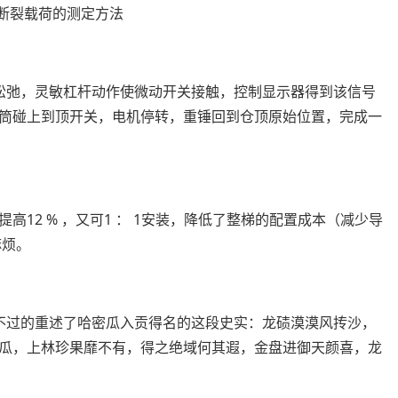
.断裂载荷的测定方法
松弛，灵敏杠杆
动作
使微动开关接触，控制显示器得到该信号
筒碰上到顶开关，电机停转，重锤回到仓顶原始位置，完成一
提高12 % ，又可1 ： 1安装，降低了整梯的配置成本（减少导
麻烦。
不过的重述了哈密瓜入贡得名的这段史实：龙碛漠漠风抟沙，
瓜，上林珍果靡不有，得之绝域何其遐，金盘进御天颜喜，龙