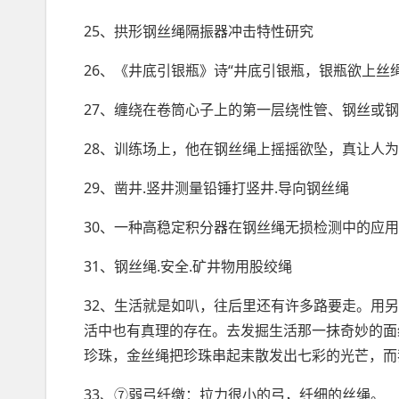
25、拱形钢丝绳隔振器冲击特性研究
26、《井底引银瓶》诗“井底引银瓶，银瓶欲上丝
27、缠绕在卷筒心子上的第一层绕性管、钢丝或
28、训练场上，他在钢丝绳上
摇摇欲坠
，真让人为
29、凿井.竖井测量铅锤打竖井.导向钢丝绳
30、一种高稳定积分器在钢丝绳无损检测中的应用
31、钢丝绳.安全.矿井物用股绞绳
32、生活就是如叭，往后里还有许多路要走。用
活中也有真理的存在。去发掘生活那一抹奇妙的面
珍珠，金丝绳把珍珠串起耒散发出七彩的光芒，而
33、⑦弱弓纤缴：拉力很小的弓，纤细的丝绳。