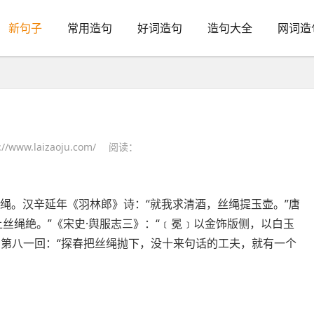
新句子
常用造句
好词造句
造句大全
网词造
/www.laizaoju.com/
阅读：
丝编之绳。汉辛延年《羽林郎》诗：“就我求清酒，丝绳提玉壶。”唐
丝绳絶。”《宋史·舆服志三》：“﹝冕﹞以金饰版侧，以白玉
》第八一回：“探春把丝绳抛下，没十来句话的工夫，就有一个