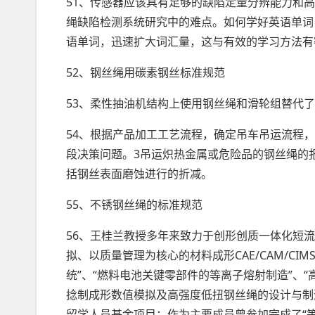
51、传感器应该具有足够的缺陷定量分辨能力和
绳缺陷检测系统研究中的难点。如何学好英语单词
语单词，迅速扩大词汇量，这与有效的学习方法有
52、钢丝绳用碳素钢丝标准规范
53、柔性抽油机结构上使用钢丝绳和滑轮组替代
54、根据产品加工工艺流程，确定吊车吊运流程
段决策问题。3吊运炽热金属或危险品的钢丝绳的
括钢丝表面磨蚀进行的折减。
55、不锈钢丝绳的标准规范
56、王桂兰教授多年来致力于创形创质一体化短
拟、以质量管理为核心的材料成形CAE/CAM/C
统”、“燃料电池关键零部件的等离子熔射制造”、
捻制成形数值模拟及高强度低扭钢丝绳的设计与制
留学人员基金项目；作为主要成员曾参加完成了“