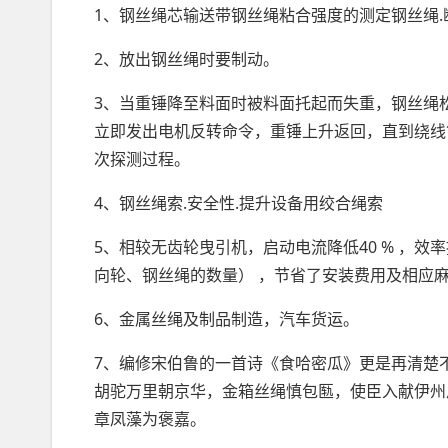
1、钢丝绳芯输送带钢丝绳粘合强度的测定钢丝绳
2、放出钢丝绳时要制动。
3、当重锤降至料面时被料面托起而失重，钢丝绳
立即发出电机反转命令，重锤上升返回，直到绕线
次探测过程。
4、钢丝绳索.安全性.提升设备用绞合绳索
5、相较无齿轮曳引机，启动电流降低40 % ，效率
向轮、钢丝绳的数量） ，节省了安装费用及相应
6、金属丝绳及制品制造，汽车货运。
7、编修宋伯鲁的一首诗《食哈密瓜》更是再清楚
胡驼万里朝京华，金箱丝绳慎包匦，使臣入献伊州
章凤藻为褒嘉。