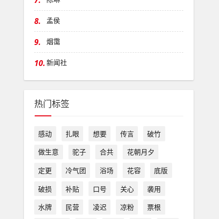
7.
8.
孟侯
9.
烟霭
10.
新闻社
热门标签
感动
扎眼
想要
传言
破竹
做生意
驼子
合共
花朝月夕
定更
冷气团
浴场
花容
底版
破损
补贴
口号
关心
袭用
水牌
民营
凌迟
凉粉
票根