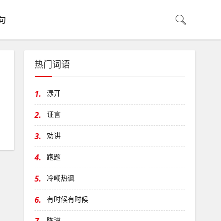
句
热门词语
1.
漾开
2.
证言
3.
劝讲
4.
跑题
5.
冷嘲热讽
6.
有时候有时候
陈琳