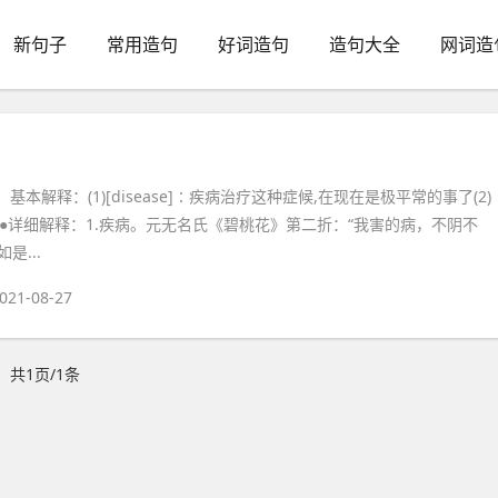
新句子
常用造句
好词造句
造句大全
网词造
u 基本解释：(1)[disease]∶疾病治疗这种症候,在现在是极平常的事了(2)
∶症状●详细解释：1.疾病。元无名氏《碧桃花》第二折：“我害的病，不阴不
是...
021-08-27
共1页/1条