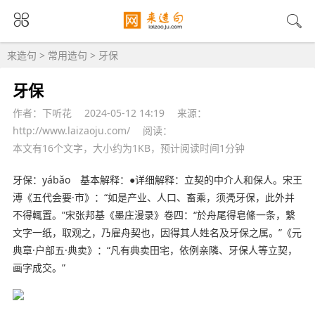
来造句
>
常用造句
> 牙保
牙保
作者：下听花
2024-05-12 14:19
来源：
http://www.laizaoju.com/
阅读：
本文有16个文字，大小约为1KB，预计阅读时间1分钟
牙保：yábǎo 基本
解释
：●详细解释：立契的中介人和保人。宋王
溥《五代会要·市》：“如是产业、人口、畜乘，须凴牙保，此外并
不得輒置。”宋张邦基《墨庄漫录》卷四：“於舟尾得皂絛一条，繫
文字一纸，取观之，乃雇舟契也，因得其人姓名及牙保之属。”《元
典章·户部五·典卖》：“
凡有
典卖田宅，依例亲隣、牙保人等立契，
画字
成交
。”