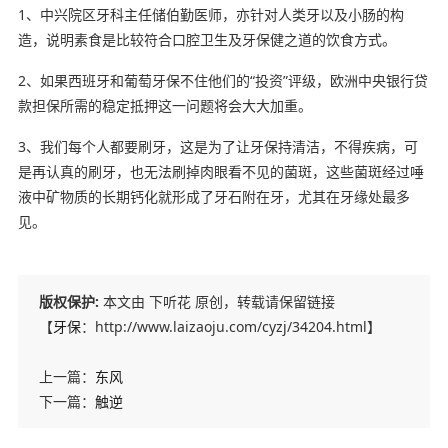
1、中兴院区牙科主任储伯勤医师，亦针对
人类
牙以及小肠的
构
造
，说明素食是比较符合口腔卫生及牙保健之道的饮食方式。
2、
如果
西班牙和葡萄牙保不住他们的“投资”评级，欧洲中央银行贷
款担保所需的稳定抵押这一问题将会大大加重。
3、我们每个人都要刷牙，
这是
为了让牙保持清洁，不得疾病，可
是再认真的刷牙，也无法刷掉肉眼看不见的菌斑，这些菌斑经过唾
液中
矿物
质的长期钙化就形成了牙石附在牙，尤其在牙缘处最多
见。
版权保护:
本文由 下听花 原创，转载请保留链接
【
牙保
：http://www.laizaoju.com/cyzj/34204.html】
上一篇：
东风
下一篇：
触逆