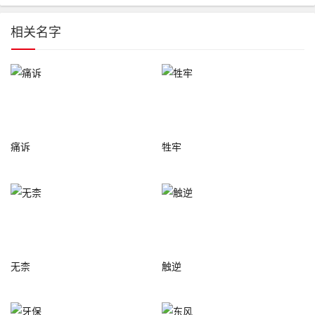
相关名字
痛诉
牲牢
无柰
触逆