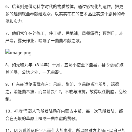
6、后者则是借助科学时代的物质
载体
，通过影视化的运作，把
更
多
的越调戏曲奉献给
观众
，以实实在在的艺术品证实这个剧种的希
望和实力。
7、他们常年在外施工，住工棚，睡地铺，风餐露宿；顶烈日，斗
严寒，露天作业，唱响了一曲曲奉献之歌。
8、如元和九年（814年）十月，五坊小使至下圭县，县令裴寰“嫉
其凶暴，公馆之外，一无曲奉”。
9、广东转运使康戬亦言：吕端、张洎、李昌龄皆准所引，端德
之，洎能曲奉准，而昌龄畏忄?，不敢与准抗，故得以任胸臆，乱经
制。
10、神舟”号载人
飞船
着陆场在内蒙古中部，每一次飞船着陆，都
会在无垠的草原上唱响一曲奉献的赞歌。
11、因为爱着这份平凡而伟大的事业，所以顾雅方老师正以自己的