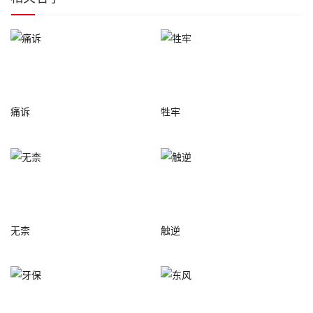
痛诉
牲牢
无柰
触逆