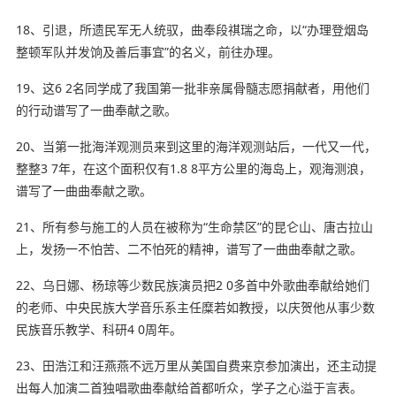
18、引退，所遗民军无人统驭，曲奉段祺瑞之命，以“
办理
登烟岛
整顿军队并发饷及善后事宜”的名义，前往办理。
19、这6 2名同学成了我国第一批非亲属骨髓志愿捐献者，用他们
的行动谱写了一曲奉献之歌。
20、当第一批海洋观测员来到这里的海洋观测站后，一代又一代，
整整3 7年，在这个面积仅有1.8 8平方公里的海岛上，观海测浪，
谱写了一曲曲奉献之歌。
21、所有参与施工的人员在被称为“生命禁区”的昆仑山、唐古拉山
上，发扬一不怕苦、二不怕死的精神，谱写了一曲曲奉献之歌。
22、乌日娜、杨琼等少数民族演员把2 0多首中外歌曲奉献给她们
的老师、中央民族大学音乐系主任糜若如教授，以庆贺他从事少数
民族音乐教学、科研4 0周年。
23、田浩江和汪燕燕不远万里从美国自费来京参加演出，还主动提
出每人加演二首独唱歌曲奉献给首都听众，学子之心溢于言表。