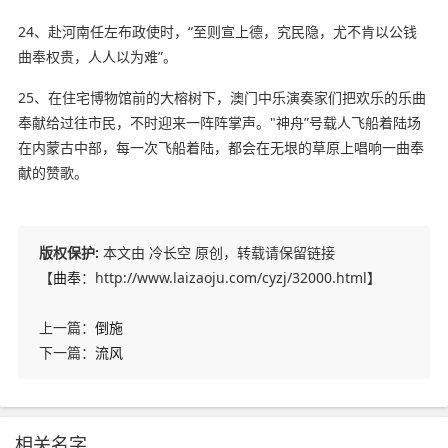
24、赴河南任左布政使时，“至则宣上德，究民隐，尤不肯以公钱
曲奉权贵，人人以为难”。
25、在住宅博物馆前的大榕树下，澳门中乐演奏家们把欢乐的乐曲
奉献给过往市民，不时迎来一阵阵掌声。"神舟”号载人飞船着陆场
在内蒙古中部，每一次飞船着陆，都会在无垠的草原上唱响一曲奉
献的赞歌。
版权保护:
本文由 冷长空 原创，转载请保留链接
【
曲奉
：http://www.laizaoju.com/cyzj/32000.html】
上一篇：
倒施
下一篇：
流风
相关名字