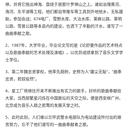
神，并将它拖出神海、盘绕于居那什罗神山之上。诸如治理黄河、
海河、东平湖等工程，他们都自带推车等工具到外地他乡，无私援
助，参加会战；674电厂、雪野水库、大冶水库、莱麻公路、莱明
公路、雪普公路等本县内的建设，也洒下了辛勤的汗水，谱写了一
曲曲奉献之歌。
2、1987年，大学毕业，毕业论文写的是《论舒曼作品的艺术特点
以及歌曲奉献的艺术处理及演唱》，以优异成绩拿到了音乐文学学
士学位。
3、第二年魏忠贤掌权，他率先趋附，史称为人“庸尘无耻”，“曲奉
忠贤，若
奴役
然”。
4、星工厂将继往开来不断推出有实力的歌手，好听的歌曲奉献给
大家
，当西部
繁星
闪烁在中国歌坛的天空之际，便是西安继广州、
北京成为音乐人趋之若鹜的发展天堂之时。
5、此时此刻，人们难以忘怀武警水电部队为电站建设所付出的艰
苦努力，忘不了他们谱写的一曲曲奉献者之歌。