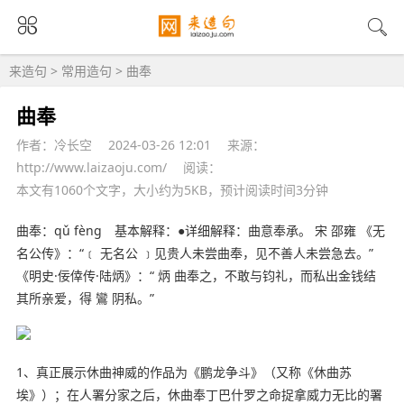
来造句
>
常用造句
> 曲奉
曲奉
作者：冷长空
2024-03-26 12:01
来源：
http://www.laizaoju.com/
阅读：
本文有1060个文字，大小约为5KB，预计阅读时间3分钟
曲奉：qǔ fèng 基本解释：●详细解释：曲意奉承。 宋 邵雍 《无
名公传》：“﹝ 无名公 ﹞见贵人未尝曲奉，见不善人未尝急去。”
《明史·佞倖传·陆炳》：“ 炳 曲奉之，不敢与钧礼，而私出金钱结
其所亲爱，得 鸞 阴私。”
1、真正展示休曲神威的作品为《鹏龙争斗》（又称《休曲苏
埃》）；在人署分家之后，休曲奉丁巴什罗之命捉拿威力无比的署