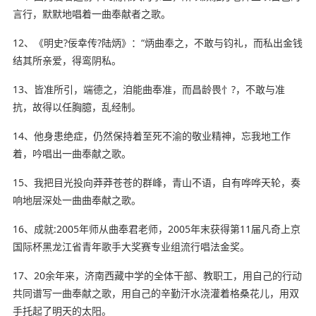
言行，默默地唱着一曲奉献者之歌。
12、《明史?佞幸传?陆炳》：“炳曲奉之，不敢与钧礼，而私出金钱
结其所亲爱，得鸾阴私。
13、皆准所引，端德之，洎能曲奉准，而昌龄畏忄?，不敢与准
抗，故得以任胸臆，乱经制。
14、他身患绝症，
仍然
保持着至死不渝的敬业精神，忘我地工作
着，吟唱出一曲奉献之歌。
15、我把目光投向莽莽苍苍的群峰，青山不语，自有哗哗天轮，奏
响地层深处一曲曲奉献之歌。
16、成就:2005年师从曲奉君老师，2005年末获得第11届凡奇上京
国际杯黑龙江省青年歌手大奖赛专业组流行唱法金奖。
17、20余年来，济南西藏中学的全体干部、教职工，用自己的行动
共同谱写一曲奉献之歌，用自己的辛勤汗水浇灌着格桑花儿，用双
手托起了
明天
的太阳。