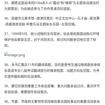
35、据悉这是由泽尻Erika本人以“露出”和“缠绵”为主题亲自提出的
大胆策划，为此她还参与了合作男演员的选拔。
36、高雄市立美术馆--旗津风景区--中正文化中心--孔子庙--莲池潭-
-高雄港游览船-布鲁乐谷主题亲水乐园--左营旧城。
37、1999年5月，就
小动物
的生存现状，协会曾和美国动物与环境
保护协会聚首北京，对于共同关注、探讨的问题亲切地交流了经
验。
38、本书汇集近11年的翻译真题，目的是使考生通过做真题亲身体
会英语
专业
八级考试翻译部分的难易程度、出题方向及范围，为考
生提供最权威的实战演练。
39、要切实做到重要工作亲自部署、重大问题亲自过问、重点环节
亲自协调、重要案件亲自督办。
40、市委、市政府主要领导坚持做到事关国防事业的重要活动亲自