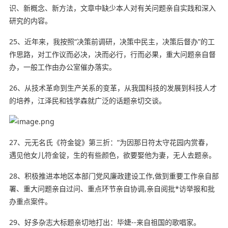
识、新概念、新方法，文章中缺少本人对有关问题亲自实践和深入
研究的内容。
25、近年来，我按照“决策前调研，决策中民主，决策后督办”的工
作思路，对工作议而必决，决而必行，行而必果，重大问题亲自督
办，一般工作由办公室催办落实。
26、从技术革命到生产关系的变革，从我国科技的发展到科技人才
的培养，江泽民和钱学森就广泛的话题亲切交谈。
27、元无名氏《符金锭》第三折：“为因那日符太守花园内赏春，
遇见他女儿符金锭，生的有些颜色，欲要娶他为妻，无人去题亲。
28、积极推进本地区本部门党风廉政建设工作,做到重要工作亲自部
署、重大问题亲自过问、重点环节亲自协调,亲自阅批*访举报和批
办重点案件。
29、好多杂志大标题亲切地打出：毕婕--来自祖国的歌唱家。