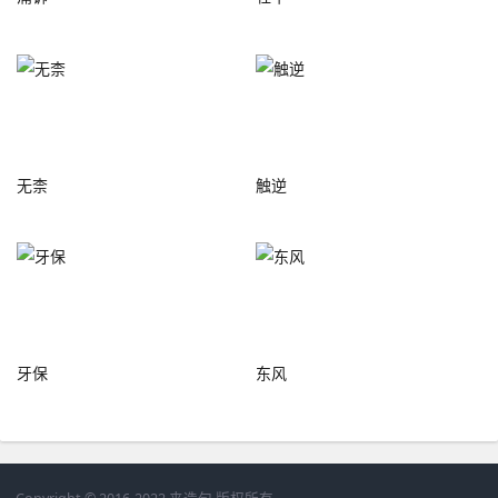
无柰
触逆
牙保
东风