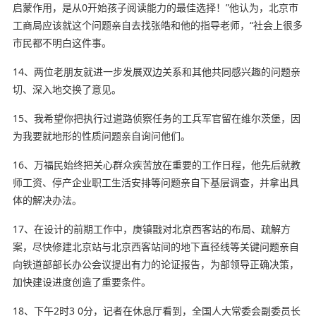
启蒙作用，是从0开始孩子阅读能力的最佳选择！”他认为，北京市
工商局应该就这个问题亲自去找张皓和他的指导老师，“社会上很多
市民都不明白这件事。
14、两位老朋友就进一步发展双边关系和其他共同感兴趣的问题亲
切、深入地交换了意见。
15、我希望你把执行过道路侦察任务的工兵军官留在维尔茨堡，因
为我
要就地形的性质问题亲自询问他们。
16、万福民始终把
关心
群众疾苦放在重要的工作日程，他先后就教
师工资、停产企业职工生活安排等问题亲自下基层调查，并拿出具
体的解决办法。
17、在设计的前期工作中，庚镇戬对北京西客站的布局、疏解方
案，尽快修建北京站与北京西客站间的地下直径线等关键问题亲自
向铁道部部长办公会议提出有力的论证报告，为部领导正确决策，
加快建设进度创造了重要条件。
18、下午2时3 0分，记者在休息厅看到，全国人大常委会副委员长