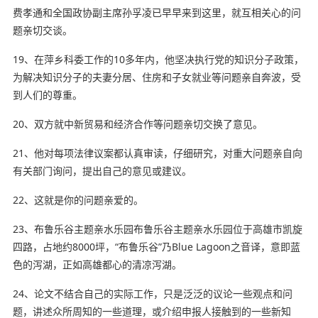
费孝通和全国政协副主席孙孚凌已早早来到这里，就互相关心的问
题亲切交谈。
19、在萍乡科委工作的10多年内，他坚决执行党的知识分子政策，
为解决知识分子的夫妻分居、住房和子女就业等问题亲自奔波，受
到人们的尊重。
20、双方就中新贸易和经济合作等问题亲切交换了意见。
21、他对每项法律议案都认真审读，仔细研究，对重大问题亲自向
有关部门询问，提出自己的意见或建议。
22、这就是你的问题亲爱的。
23、布鲁乐谷主题亲水乐园布鲁乐谷主题亲水乐园位于高雄市凯旋
四路，占地约8000坪，“布鲁乐谷”乃Blue Lagoon之音译，意即蓝
色的泻湖，正如高雄都心的清凉泻湖。
24、论文不结合自己的实际工作，只是泛泛的议论一些
观点
和问
题，讲述众所周知的一些道理，或介绍申报人接触到的一些新知