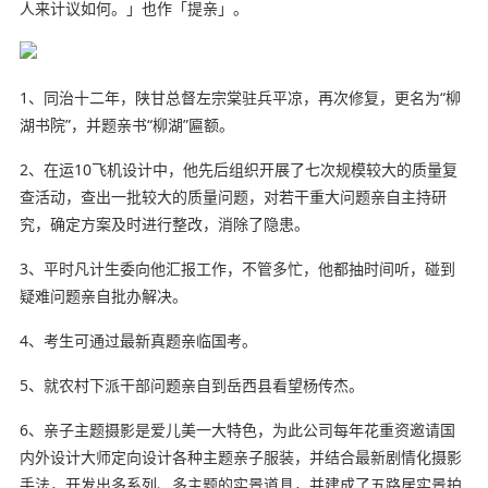
人来计议如何。」也作「提亲」。
1、同治十二年，陕甘总督左宗棠驻兵平凉，再次修复，更名为“柳
湖书院”，并题亲书“柳湖”匾额。
2、在运10飞机设计中，他先后组织开展了七次规模较大的质量复
查活动，查出一批较大的质量问题，对若干重大问题亲自主持研
究，确定方案及时进行整改，消除了隐患。
3、平时凡计生委向他汇报工作，不管多忙，他都抽时间听，碰到
疑难问题亲自批办解决。
4、考生可通过最新真题亲临国考。
5、就农村下派干部问题亲自到岳西县看望杨传杰。
6、亲子主题摄影是爱儿美一大特色，为此公司每年花重资邀请国
内外设计大师定向设计各种主题亲子服装，并结合最新剧情化摄影
手法，开发出多系列、多主题的实景道具，并建成了五路居实景拍