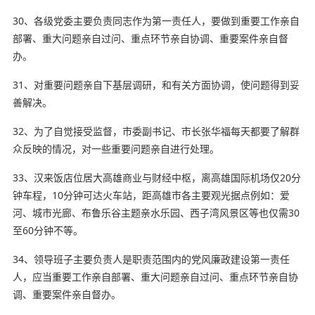
30、各级党委主要负责同志作为第一责任人，要做到重要工作亲自
部署、重大问题亲自过问、重点环节亲自协调、重要案件亲自督
办。
31、对重要问题亲自下基层调研，和有关方面协调，使问题得到妥
善解决。
32、为了自觉接受监督，市委副书记、市长张华福每天都要了解群
众反映的情况，对一些重要问题亲自进行处理。
33、汉来饭店位居大高雄商业与财经中枢，离高雄国际机场仅20分
钟车程，10分钟可达
火车站
，距高雄市各主要观光据点例如：爱
河、城市光廊、布鲁乐谷主题亲水乐园、西子湾风景区等也仅需30
至60分钟不等。
34、领导班子主要
负责人
是职责范围内的党风廉政建设第一责任
人，应当重要工作亲自部署、重大问题亲自过问、重点环节亲自协
调、重要案件亲自督办。