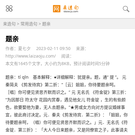
来造句
>
常用造句
> 题亲
题亲
作者：夏七夕
2023-02-11 09:50
来源：
http://www.laizaoju.com/
阅读：
本文有1645个文字，大小约为8KB，预计阅读时间5分钟
题亲：tí qīn 基本解释：●详细解释：犹
提亲
。题，通“ 提 ”。 元
秦简夫 《剪发待宾》第二折：“［云］姐姐，你待要题亲呵。
［唱］你可便见贤思齐默而识之。” 元 无名氏 《符金锭》第三折：
“为因那日 符太守 花园内赏春，遇见他女儿 符金锭 ，生的有些颜
色，欲要娶他为妻，无人去题亲。”★男或女方向对方提议婚嫁事
宜，彼此商讨决定。元．秦夫《剪发待宾．第二折》：「姐姐，你
待要题亲呵，（唱）你可便见贤思齐默而识之。」元．无名氏《符
金锭．第三折》：「大人今日来题亲，又是同僚官之子，此事请夫