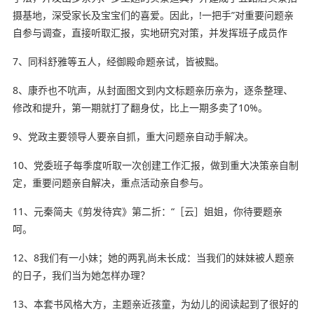
摄基地，深受家长及宝宝们的喜爱。因此，!
一把手
”对重要问题亲
自参与调查，直接听取汇报，实地研究对策，并发挥班子成员作
7、同科舒雅等五人，经御殿命题亲试，皆被黜。
8、康乔也不吭声，从封面图文到内文标题亲历亲为，逐条整理、
修改和提升，第一期就打了翻身仗，比上一期多卖了10%。
9、党政主要领导人要亲自抓，重大问题亲自动手解决。
10、党委班子每季度听取一次创建工作汇报，做到重大决策亲自制
定，重要问题亲自解决，重点活动亲自参与。
11、元秦简夫《剪发待宾》第二折：“［云］姐姐，你待要题亲
呵。
12、8我们有一小妹；她的两乳尚未长成：当我们的妹妹被人题亲
的日子，我们当为她怎样
办理
？
13、本套书风格大方，主题亲近孩童，为幼儿的阅读起到了很好的