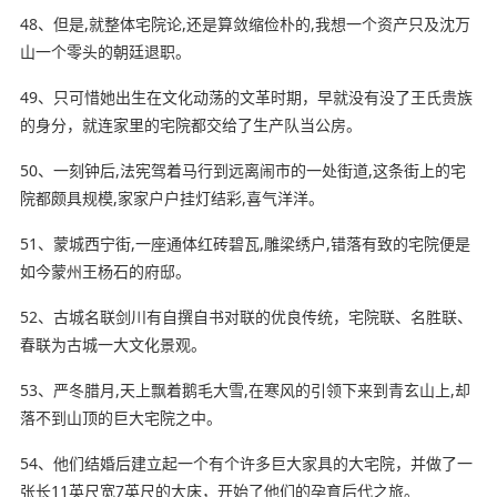
48、但是,就整体宅院论,还是算敛缩俭朴的,我想一个资产只及沈万
山一个零头的朝廷退职。
49、只可惜她出生在文化动荡的文革时期，早就没有没了王氏贵族
的身分，就连家里的宅院都交给了生产队当公房。
50、一刻钟后,法宪驾着马行到远离闹市的一处街道,这条街上的宅
院都颇具规模,
家家户户
挂灯结彩,喜气洋洋。
51、蒙城西宁街,一座通体红砖碧瓦,雕梁绣户,错落有致的宅院便是
如今蒙州王杨石的府邸。
52、古城名联剑川有自撰自书对联的优良传统，宅院联、名胜联、
春联为古城一大文化景观。
53、严冬腊月,天上飘着鹅毛大雪,在寒风的引领下来到青玄山上,却
落不到山顶的巨大宅院之中。
54、他们结婚后建立起一个有个许多巨
大家
具的大宅院，并做了一
张长11英尺宽7英尺的大床，开始了他们的孕育后代之旅。