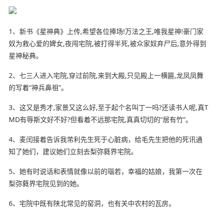
1、新书《星神典》上传,希望各位捧场!万法之王,唯我星神!豪门家
奴为救心爱的婢女,夜闯宅院,被打得半死,被众家奴弃尸后,意外得到
星神秘典。
2、七三人进入宅院,穿过前院,来到大殿,只见殿上一横匾,龙凤凤舞
的写着“神兵鼻祖”。
3、这又是秀才,家景又这么好,至于起个名叫丁一吗?还读书人呢,真T
MD有辱斯文好不好?但看着不远那宅院,真真切切的“居有竹”。
4、麦闰接着告诉我芾利先生死于心脏病，给毛先生把他的死讯通
知了她们，建议她们立刻去梨弥蕤界宅院。
5、她有时说话和表情就像以前的瑙若，幸福的姑娘，我第一次在
梨弥蕤界宅院见到的她。
6、宅院中既有陕北常见的窑洞，也有关中农村的瓦房。