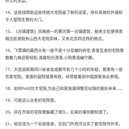
符文的玉盘。
14、这些钱帮助这些传统大宅院盖了新的浴室，修补高耸的外墙和
令人
望而生畏
的大门。
15、《古镇建筑》风格统一的黄河第一古镇建筑，舶来文化使得青
城古民居既有山西大宅院风味，又有北京四合院的格式。
16、飞雪镇的最西头有一座不是十分显耀的府宅,青堂瓦舍的宅院里
栽着几株迎客轻松,清晨阳光洒落,小院里清幽宁静。
17、大邑县距离四川省省会成都市有几个小时的车程，那里有一座
农家宅院，里面的庭院
错落有致
，经常能看到中国游客来此参观。
18、如何hold住大宅院,为自己和家族谋得繁花似锦的美好未来……
19、可是这么古老的宅院里。
20、并在齐家的宅院里躲藏了很久，后来的事你都知道了。
21、他花钱为一个名妓赎身，在前门外西河沿买了套宅院作外宅，