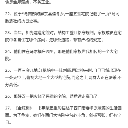
像是金屋藏娇，不务正业。
22、位于*弯南部的屏东县佳冬乡,一座五堂宅院记载了一页*弯同
胞悲壮的抗日史事。
23、当年，祖先建造宅院时，结构工整且恪守规制，家族成员在宅
院中各自住在哪个房间，走哪条道路，都有严格的规定；
24、他们住在马尔福庄园里，那是他们家族世代相传的一个大宅
院。
25、一百三突兀地,江枫脑中一阵刺痛,回过神来时,自己已然出现在
一处天空上,俯视大地一个大型的宅院,而这之上,两群人正在厮杀,不
分高低。
26、那好汉一把火烧了恶霸的宅院，然后远走高飞了。
27、《金瓶梅》一书用浓墨重彩描述了西门妻妾争宠献媚的生活画
面。为了争宠，她们在西门大宅院中勾心斗角，剑拔弩张，鲜有宁
日。