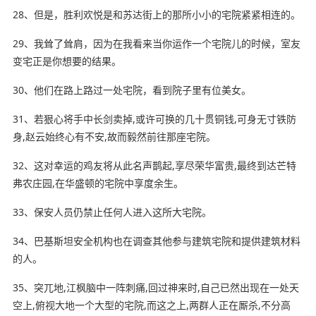
28、但是，胜利欢悦是和苏达街上的那所小小的宅院紧紧相连的。
29、我耸了耸肩，因为在我看来当你运作一个宅院儿的时候，室友
变宅正是你想要的结果。
30、他们在路上路过一处宅院，看到院子里有位美女。
31、若狠心将手中长剑卖掉,或许可换的几十贯铜钱,可身无寸铁防
身,赵云始终心有不安,故而毅然前往那座宅院。
32、这对幸运的鸡友将从此名声鹊起,享尽
荣华富贵
,最终到达芒特
弗农庄园,在
华盛顿
的宅院中享度余生。
33、保安人员仍禁止任何人进入这所大宅院。
34、巴基斯坦安全机构也在调查其他参与建筑宅院和提供建筑材料
的人。
35、突兀地,江枫脑中一阵刺痛,回过神来时,自己已然出现在一处天
空上,俯视大地一个大型的宅院,而这之上,两群人正在厮杀,不分高