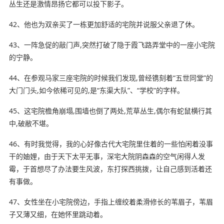
丛生还是激情昂扬它都可以投下影子。
42、他也为双亲买了一栋更加舒适的宅院并说服父亲退了休。
43、一阵急促的敲门声,突然打破了隐于霞飞路弄堂中的一座小宅院
的宁静。
44、在参观马家三座宅院的时候我们发现,曾经镌刻着“五世同堂”的
大门门头,如今依稀可见的,是“东渠大队”、“学校”的字样。
45、这宅院檐角崩塌,围墙也倒了两处,荒草丛生,偶尔有蛇鼠横行其
中,破敝不堪。
46、有时
我觉得
，我的心好像古代大宅院里住着的一些怕闲着没事
干的妯娌，由于天下太平无事，深宅大院阴森森的空气闲得人发
霉，于首想尽了办法要生风波，东打探西挑拨，让自己感到活着还
有事做。
47、女性坐在小宅院傍边，手指上缠绞着柔滑修长的苇眉子，苇眉
子又薄又细，在她怀里跳动着。