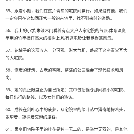
55、跟着小颜，我们在这片青灰的宅院间穿行。如果没有他，我们
一定会困在这如同迷宫一般的古宅里，找不到来时的道路。
56、我上的小学,朱漆木门看着有点大户人家宅院的气派,体育课爬
竿用的竹竿挂在高大的榕树上,
唯有
这电铃让我觉得煞风景。
57、花婶子的这项收入十分可观。财大气粗，盖起了这座青堂瓦舍
的大宅院。
58、恢宏的建筑、古老的宅院、整洁的公园融会了
现代
技术和风
尚。
59、她的真正限度正为自己所定：其中包括镰仓那间狭小的宅院、
每日出行的路线、以及女伴们的造访。
60、成长在剑叶心中的菠萝，从宅院里的绿叶丛中猎奇地探着头，
张望着，窥探着交游的旅客。
61、家乡旧宅院子里的桂花是独一无二的，是举世无双的，是其他