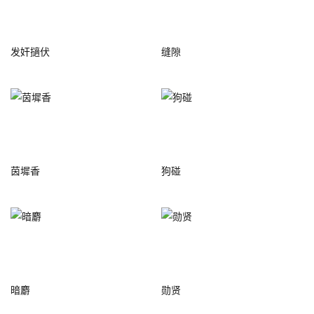
发奸擿伏
缝隙
茵墀香
狗碰
暗麝
勋贤