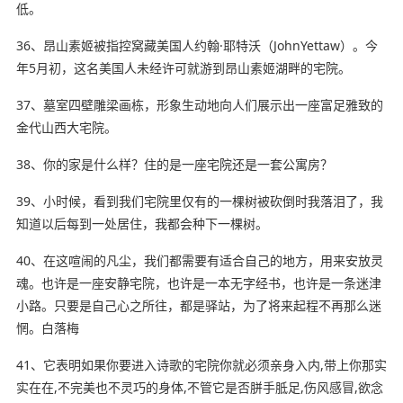
低。
36、昂山素姬被指控窝藏美国人约翰·耶特沃（JohnYettaw）。今
年5月初，这名美国人未经许可就游到昂山素姬湖畔的宅院。
37、墓室四壁雕梁画栋，形象生动地向人们展示出一座富足雅致的
金代山西大宅院。
38、你的家是什么样？住的是一座宅院还是一套公寓房？
39、
小时候
，看到我们宅院里仅有的一棵树被砍倒时我落泪了，我
知道以后每到一处居住，我都会种下一棵树。
40、在这喧闹的凡尘，我们都需要有适合自己的地方，用来安放灵
魂。也许是一座安静宅院，也许是一本无字经书，也许是一条迷津
小路。只要是自己心之所往，都是驿站，为了将来起程不再那么迷
惘。白落梅
41、它表明如果你要进入诗歌的宅院你就必须亲身入内,带上你那实
实在在,不完美也不灵巧的身体,不管它是否胼手胝足,伤风感冒,欲念