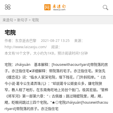
来造句
>
新句子
> 宅院
宅院
作者：东京逝去巴黎
2021-08-27 13:25
来源：
http://www.laizaoju.com/
阅读：
本文有16个文字，大小约为1KB，预计阅读时间1分钟
宅院：zháiyuàn 基本解释：[housewithacourtyard]带院落的房
子。亦泛指住宅●详细解释：带院落的宅子。亦泛指住宅。宋张先
《蝶恋花》词：“临水人家深宅院，堦下残花，门外斜阳岸。”《古
今小说·葛令公生遣弄珠儿》：“却説葛令公姬妾众多，嫌宅院狭
窄，教人相了地形，在东南角旺地上另创个衙门，极其宏丽。”管桦
《将军河》第一部第六章：“﹝古佩雄﹞跳过隔壁院里，飕，飕，
飕，眨眼间跳过三四个宅院。”★◎宅院zháiyuàn[housewithacou
rtyard]带院落的房子。亦泛指住宅