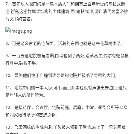
7、首先映入眼帘的是一扇木质大门和拥有上百年历史的笔帖式街
老宅院,这座竹框架结构的主体建筑,而“笔帖式”则源自清代为皇帝抄
写文书的官名。
8、可是这么古老的宅院里，活着的东西也就是这些花草树木了。
9、一百五这宅院檐角崩塌,围墙也倒了两处,荒草丛生,偶尔有蛇鼠横
行其中,破敝不堪。
10、最终他们终于启程到达导师的宅院并敲响了导师的大门。
11、宅院中闹贼一事,可大可小,而且此事也没有声张出去,加上这只
是年轻人的所作所为。
12、是接待厅，会议厅，宅院前庭，后庭，中堂，豪华会所等公众
和四家接待场所的首选之物；
13、飞梁画栋的宅院内,陆丫头被人领到了后院,站上了一只刻画着