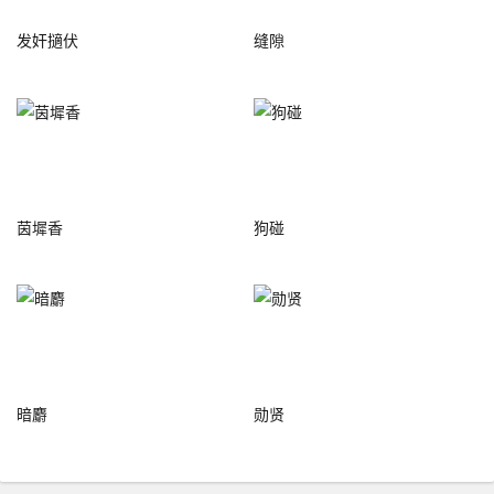
发奸擿伏
缝隙
茵墀香
狗碰
暗麝
勋贤