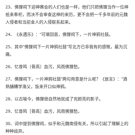
23、佛狸祠下迎神赛会的人们也是一样，他们只把佛狸当作一位神
祗来奉祀，而决不会审查这神的来历，更不会把一千多年前的元魏
入侵者和当前金人的入侵联系起来。
24、《永遇乐》：“可堪回首，佛狸祠下，一片神鸦社鼓。
25、其中“佛狸祠下一片神鸦社鼓”写北方已非我有的感慨，最为沉
痛。
26、忆昔鸣〔骨高〕血污，风雨佛狸愁。
27、佛狸祠下，一片神鸦社鼓”两句用意是什么呢？《放言》：“酒
熟脯糟学渔父，饭来开口似神鸦。
28、以古喻今，佛狸很自然地就成了完颜亮的影子。
29、忆昔鸣［骨高］血污，风雨佛狸愁。
30、词中提到佛狸祠，似乎和元魏南侵有关，所以引起了
理解
上的
种种歧异。