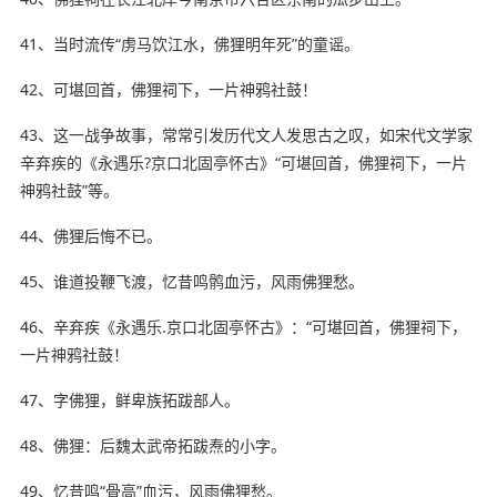
41、当时流传“虏马饮江水，佛狸
明年
死”的童谣。
42、可堪回首，佛狸祠下，一片神鸦社鼓！
43、这一战争故事，常常引发历代文人发思古之叹，如宋代文学家
辛弃疾的《永遇乐?京口北固亭怀古》“可堪回首，佛狸祠下，一片
神鸦社鼓”等。
44、佛狸后悔不已。
45、谁道投鞭飞渡，忆昔鸣鹘血污，风雨佛狸愁。
46、辛弃疾《永遇乐.京口北固亭怀古》：“可堪回首，佛狸祠下，
一片神鸦社鼓！
47、字佛狸，鲜卑族拓跋部人。
48、佛狸：后魏太武帝拓跋焘的小字。
49、忆昔鸣“骨高”血污，风雨佛狸愁。