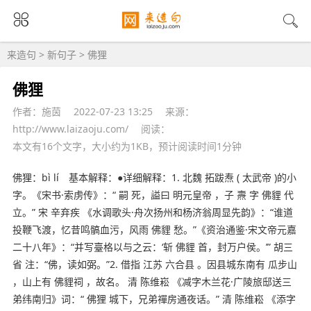
来造句
>
新句子
> 佛狸
佛狸
作者：施茵
2022-07-23 13:25
来源：
http://www.laizaoju.com/
阅读：
本文有16个文字，大小约为1KB，预计阅读时间1分钟
佛狸：bì lí 基本解释：●详细解释：1.
北魏
拓跋焘 ( 太武帝 )的小
字。《宋书·索虏传》：“ 嗣 死，謚曰 明元皇帝 ，子 燾 字 佛貍 代
立。” 宋 辛弃疾 《水调歌头·舟次扬州和杨济翁周显先韵》：“谁道
投鞭飞渡，忆昔鸣髇血污，风雨 佛貍 愁。”《资治通鉴·宋文帝元嘉
二十八年》：“并写臺格以与之云：‘斩 佛貍 首，封万户侯。’” 胡三
省 注：“佛，读如弼。”2. 借指 江苏 六合县 。因县城东南有 瓜步山
，山上有 佛貍祠 ，故名。 清 陈维崧 《减字木兰花·广陵旅邸送三
弟纬南归》词：“ 佛狸 城下，
兄弟
禪房通夜话。” 清 陈维崧 《添字