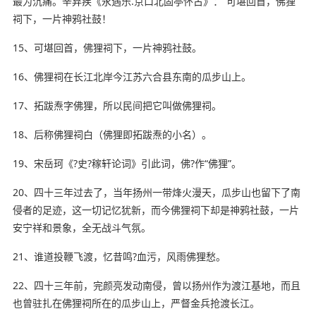
最为沉痛。辛弃疾《永遇乐.京口北固亭怀古》：“可堪回首，佛狸
祠下，一片神鸦社鼓！
15、可堪回首，佛狸祠下，一片神鸦社鼓。
16、佛狸祠在长江北岸今江苏六合县东南的瓜步山上。
17、拓跋焘字佛狸，所以民间把它叫做佛狸祠。
18、后称佛狸祠白（佛狸即拓跋焘的小名）。
19、宋岳珂《?史?稼轩论词》引此词，佛?作“佛狸”。
20、四十三年
过去了
，当年扬州一带烽火漫天，瓜步山也留下了南
侵者的足迹，这一切记忆犹新，而今佛狸祠下却是神鸦社鼓，一片
安宁祥和景象，全无战斗气氛。
21、谁道投鞭飞渡，忆昔鸣?血污，风雨佛狸愁。
22、四十三年前，完颜亮发动南侵，曾以扬州作为渡江基地，而且
也曾驻扎在佛狸祠所在的瓜步山上，严督金兵抢渡长江。