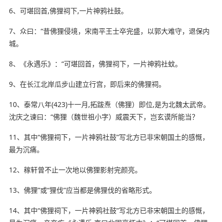
6、可堪回首,佛狸祠下,一片神鸦社鼓。
7、众曰：“昔佛狸侵境，宋南平王士卒完盛，以郭大难守，退保内
城。
8、《永遇乐》：“可堪回首，佛狸祠下，一片神鸦社蚊。
9、在长江北岸瓜步山建立行宫，即后来的佛狸祠。
10、泰常八年(423)十一月,拓跋焘（佛狸）即位,是为北魏太武帝。
沈庆之谏曰：“佛狸（魏世祖小字）威震天下，岂玄谟所能当？
11、其中“佛狸祠下，一片神鸦社鼓”写北方已非宋朝国土的感慨，
最为沉痛。
12、稼轩曾不止一次地以佛狸影射完颜亮。
13、佛狸”或“狸伐”应当都是佛狸伐的省略形式。
14、其中“佛狸祠下，一片神鸦社鼓”写北方已非宋朝国土的感慨，