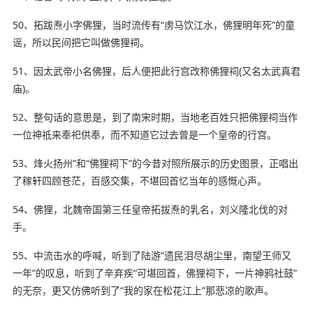
50、拓跋焘小字佛狸，当时流传有“虏马饮江水，佛狸明年死”的童
谣，所以民间把它叫做佛狸祠。
51、因太武帝小名佛狸，后人便把此行宫改称佛狸祠(又名太武真君
庙)。
52、整句话的意思是，到了南宋时期，当地老百姓只把佛狸祠当作
一位神祗来奉祀供奉，而不知道它过去曾是一个皇帝的行宫。
53、烽火扬州”和“佛狸祠下”的今昔对照所展示的历史图景，正唱出
了稼轩四顾苍茫，
百感交集
，不堪回首忆当年的感慨心声。
54、佛狸，北魏帝国第三任皇帝拓拔焘的乳名，刘义隆
北伐
的对
手。
55、中流击水的
呼喊
，听到了陆游“遗民泪尽胡尘里，南望王师又
一年”的叹息，听到了辛弃疾“可堪回首，佛狸祠下，一片神鸦社鼓”
的无奈，更又
仿佛
听到了“我的家在松花江上”那悲凉的歌声。