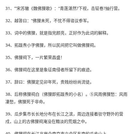
31、’”宋苏辙《魏佛狸歌》：“青莲湛然?下视，击钲卷?抽行营。
32、越答曰：“佛狸未死，不忧不得谘议参军。
33、词中的佛狸，就是指完颜亮，正好作为此词的解释。
34、拓跋焘小字佛狸，所以民间把它叫做佛狸祠。
35、佛狸祠下，一片繁荣昌盛！
36、佛狸祠
在这里
是象征南侵者所留下的痕迹。
37、辞曰：佛狸定见卯年死，贵贱纷纷尚流徒。
38、后称佛狸祠白（佛狸即拓跋焘的小名）。⑤风雨佛狸愁：风雨
凄愁，佛狸死于非命。
39、瓜步集市长长地分布在长江之滨，周边连接着驻守野外的营
戍，山上的古佛狸祠淹没在黯淡的荒烟之中。
40、佛狸祠在长江北岸今南京市六合区东南的瓜步山上。