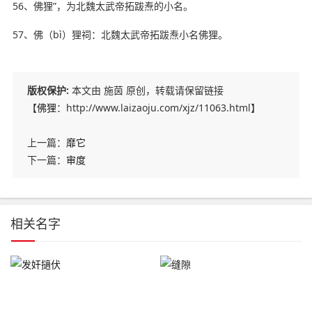
56、佛狸”，为北魏太武帝拓跋焘的小名。
57、佛（bì）狸祠：北魏太武帝拓跋焘小名佛狸。
版权保护:
本文由 施茵 原创，转载请保留链接
【
佛狸
：http://www.laizaoju.com/xjz/11063.html】
上一篇：
靡它
下一篇：
审度
相关名字