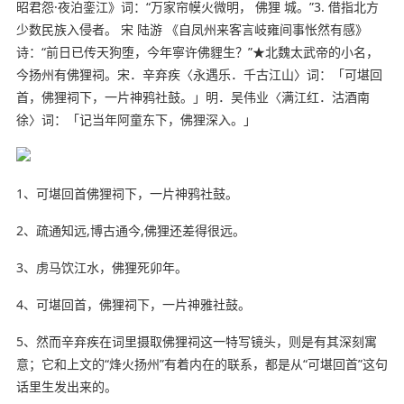
昭君怨·夜泊銮江》词：“万家帘幙火微明， 佛狸 城。”3. 借指北方
少数民族入侵者。 宋 陆游 《自凤州来客言岐雍间事怅然有感》
诗：“前日已传天狗堕，今年寧许佛貍生？”★北魏太武帝的小名，
今扬州有佛狸祠。宋．辛弃疾〈永遇乐．千古江山〉词：「可堪回
首，佛狸祠下，一片神鸦社鼓。」明．吴伟业〈满江红．沽酒南
徐〉词：「记当年阿童东下，佛狸深入。」
1、可堪回首佛狸祠下，一片神鸦社鼓。
2、疏通知远,博古通今,佛狸还差得很远。
3、虏马饮江水，佛狸死卯年。
4、可堪回首，佛狸祠下，一片神雅社鼓。
5、然而辛弃疾在词里摄取佛狸祠这一特写镜头，则是有其深刻寓
意；它和上文的“烽火扬州”有着内在的联系，都是从“可堪回首”这句
话里生发出来的。