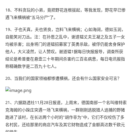
18、不料贪玩的小弟，竟把野花连根拔起，等我发现，野花早已惨
遇飞来横祸被“五马分尸”了。
19、子也天真，夫也贤良，岂料飞来横祸；心如海阔，德如玉润，
自能笑对刀丛。注：在孙恩之乱中，谢道韫丈夫王凝之及五子一女
均被杀害；出身将门的道韫招募家丁英勇杀敌，被俘仍能舍身保护
他人，大义凌然，让人赞叹。谢道韫1据每日快报报导，调查所获
结论是希普曼在悬壶三十年期间杀害约三百名病患，每日电讯报指
称精确数字是二百九十七人。
20、当我们的国家领袖都惨遭横祸，还会有什么国家安全可言？
21、六据路透社11月28日报道，上周末，德国南部一个名叫维特索
克海姆的小跺庄突遇一场飞来横祸，一群刚刚逃脱猎人追捕的野猪
跑进了该村，在长达两个小时的"胡作非为"中，它们不仅咬伤了多
名村民，还给那里的商店汽车及其它财物造成了金额高达数千欧元
的损失。