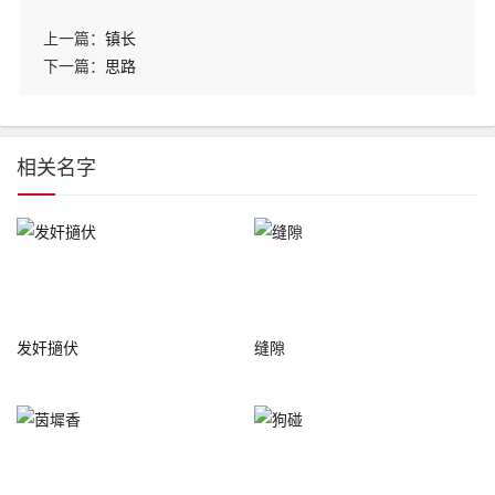
上一篇：
镇长
下一篇：
思路
相关名字
发奸擿伏
缝隙