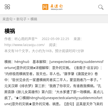
来造句
>
新句子
> 横祸
横祸
作者：听心雨的声音℡
2022-05-09 22:25
来源：
http://www.laizaoju.com/
阅读：
本文有16个文字，大小约为1KB，预计阅读时间1分钟
横祸：hénghuò 基本解释：[unexpectedcalamity;suddenmisf
ortune]意外的灾祸●详细解释：意外的灾祸。《淮南子·诠言训》：
“内修极而横祸至者，皆天也，非人也。”唐李肇《唐国史补》卷
中：“臣伏见余氏一家遭横祸死者实二平人，蒙显戮者乃一孝子。”
元关汉卿《绯衣梦》第三折：“我救了你非灾，有谁救我横祸。”孔
厥袁静《新儿女英雄传》第六回：“大水爹遭了那一场横祸，差点儿
疯了。”★◎横祸hènghuò[unexpectedcalamity;suddenmisfort
une]意外的灾祸★意外的灾难、祸患。【造句】这真是天外飞来的