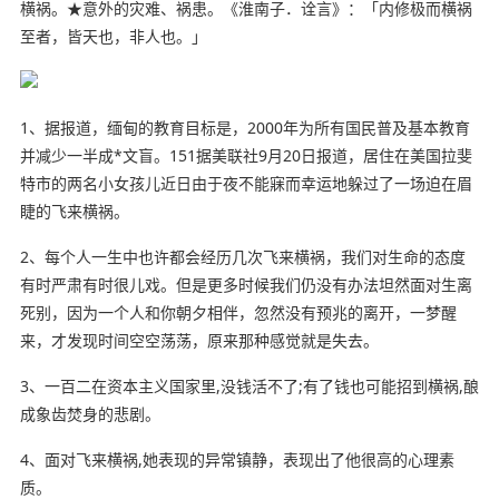
横祸。★意外的灾难、祸患。《淮南子．诠言》：「内修极而横祸
至者，皆天也，非人也。」
1、据报道，缅甸的教育目标是，2000年为所有国民普及基本教育
并减少一半成*文盲。151据美联社9月20日报道，居住在美国拉斐
特市的两名小女孩儿近日由于夜不能寐而幸运地躲过了一场
迫在眉
睫
的
飞来横祸
。
2、每个人一生中也许都会经历几次
飞来横祸
，我们
对生
命的态度
有时严肃有时很儿戏。但是
更多
时候我们仍没有办法坦然面对生离
死别，因为一个人和你朝夕相伴，忽然没有预兆的离开，一梦醒
来，才发现时间空空荡荡，原来那种感觉就是失去。
3、一百二在资本主义国家里,没钱活不了;有了钱也可能招到横祸,酿
成象齿焚身的悲剧。
4、面对飞来横祸,她表现的异常镇静，表现出了他很高的心理素
质。