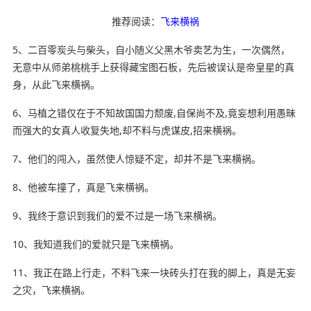
推荐阅读：
飞来横祸
5、二百零炭头与柴头，自小随义父黑木爷卖艺为生，一次偶然，
无意中从师弟桃桃手上获得藏宝图石板，先后被误认是帝皇星
的真
身，从此飞来横祸。
6、马植之错仅在于不知故国国力颓废,自保尚不及,竟妄想利用愚昧
而强大的女真人收复失地,却不料与虎谋皮,招来横祸。
7、他们的闯入，虽然使人惊疑不定，却并不是飞来横祸。
8、他被车撞了，真是飞来横祸。
9、我终于意识到我们的爱不过是一场飞来横祸。
10、我知道我们的爱就只是飞来横祸。
11、我
正在
路上行走，不料飞来一块砖头打在我的脚上，真是无妄
之灾，飞来横祸。