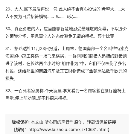
29、大人,属下最后再说一句,此人绝不会真心投诚的!希望大……大
人不要为日后招徕横祸……飞……飞灾……
30、真正勇敢的人，应当能够智慧地忍受最难堪的荣辱，不以身外
的荣辱介怀，用息事宁人的态度避免无谓的横祸。莎士比亚
31、据路透社11月28日报道，上周末，德国南部一个名叫维特索克
海姆的小跺庄突遇一场飞来横祸，一群刚刚逃脱猎人追捕的野猪跑
进了该村，在长达两个小时的"胡作非为"中，它们不仅咬伤了多名
村民，还给那里的商店汽车及其它财物造成了金额高达数千欧元的
损失。
32、一百死者家属称,今天凌晨,李某看到一名顾客躺在餐厅座椅上
睡觉,便上前劝阻,却不料招来横祸。
版权保护:
本文由 听心雨的声音℡ 原创，转载请保留链接
【
横祸
：http://www.laizaoju.com/xjz/10631.html】