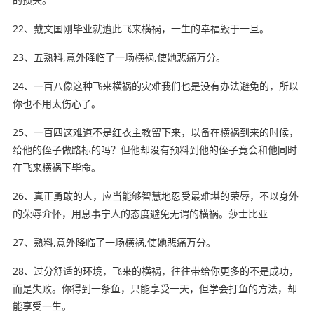
22、戴文国刚毕业就遭此飞来横祸，一生的幸福毁于一旦。
23、五熟料,意外降临了一场横祸,使她悲痛万分。
24、一百八像这种飞来横祸的灾难我们也是没有办法避免的，所以
你也不用太伤心了。
25、一百四这难道不是红衣主教留下来，以备在横祸到来的时候，
给他的侄子做路标的吗？但他却没有预料到他的侄子竟会和他同时
在飞来横祸下毕命。
26、真正勇敢的人，应当能够智慧地忍受最难堪的荣辱，不以身外
的荣辱介怀，用息事宁人的态度避免无谓的横祸。莎士比亚
27、熟料,意外降临了一场横祸,使她悲痛万分。
28、过分舒适的环境，飞来的横祸，往往带给你更多的不是成功，
而是失败。你得到一条鱼，只能享受一天，但学会打鱼的方法，却
能享受一生。