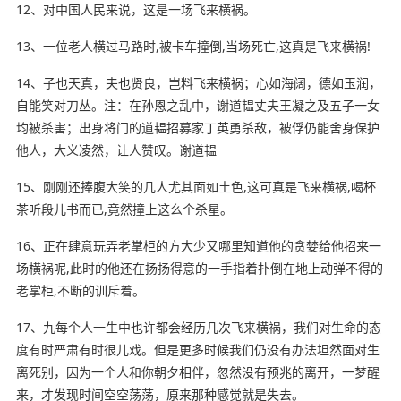
12、对中国人民来说，这是一场飞来横祸。
13、一位老人横过马路时,被卡车撞倒,当场死亡,这真是飞来横祸!
14、子也天真，夫也贤良，岂料飞来横祸；心如海阔，德如玉润，
自能笑对刀丛。注：在孙恩之乱中，谢道韫丈夫王凝之及五子一女
均被杀害；出身将门的道韫招募家丁英勇杀敌，被俘仍能舍身保护
他人，大义凌然，让人赞叹。谢道韫
15、刚刚还
捧腹大笑
的几人尤其面如土色,这可真是飞来横祸,喝杯
茶听段儿书
而已
,竟然撞上这么个杀星。
16、正在肆意玩弄老掌柜的方大少又哪里知道他的贪婪给他招来一
场横祸呢,此时的他还在扬扬得意的一手指着扑倒
在地上
动弹不得的
老掌柜,不断的训斥着。
17、九每个人一生中也许都会经历几次飞来横祸，我们对生命的态
度有时严肃有时很儿戏。但是更多时候我们仍没有办法坦然面对生
离死别，因为一个人和你朝夕相伴，忽然没有预兆的离开，一梦醒
来，才发现时间空空荡荡，原来那种感觉就是失去。