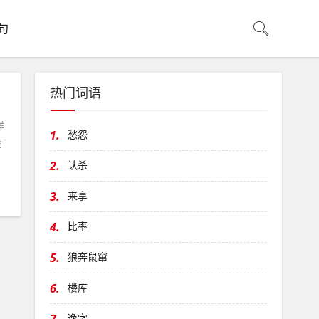
句
热门词语
详
1.
愁怨
壁
2.
认杀
3.
来享
4.
比率
5.
狼奔鼠窜
6.
楼库
逸字