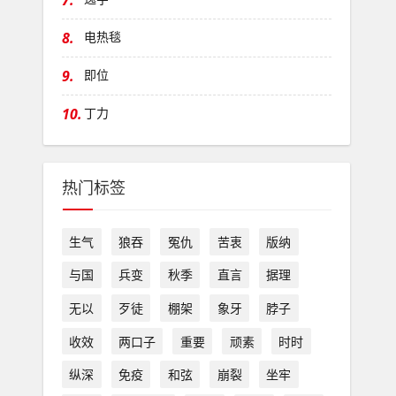
7.
8.
电热毯
9.
即位
10.
丁力
热门标签
生气
狼吞
冤仇
苦衷
版纳
与国
兵变
秋季
直言
据理
无以
歹徒
棚架
象牙
脖子
收效
两口子
重要
顽素
时时
纵深
免疫
和弦
崩裂
坐牢