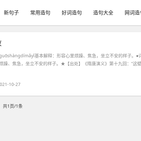
新句子
常用造句
好词造句
造句大全
网词造
蚁
guōshàngdímǎyǐ基本解释：形容心里烦躁、焦急，坐立不安的样子。●
烦躁、焦急，坐立不安的样子。★【出处】《隋唐演义》第十九回：“这
021-10-27
共1页/1条