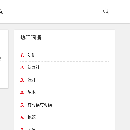
句
热门词语
、
1.
劝讲
友
2.
新闻社
3.
漾开
4.
陈琳
5.
有时候有时候
6.
跑题
孟侯