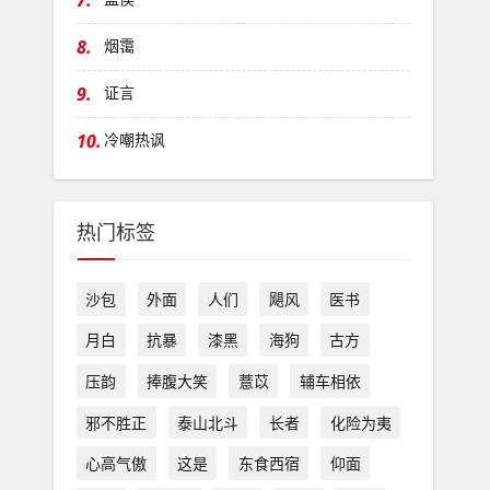
7.
8.
烟霭
9.
证言
10.
冷嘲热讽
热门标签
沙包
外面
人们
飓风
医书
月白
抗暴
漆黑
海狗
古方
压韵
捧腹大笑
薏苡
辅车相依
邪不胜正
泰山北斗
长者
化险为夷
心高气傲
这是
东食西宿
仰面