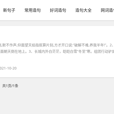
新句子
常用造句
好词造句
造句大全
网词造
,默不作声,仰面望天掐指抠算片刻,方才开口说:“破解不难,养我半年!”。2
仰面朝天倒在地上。3、长城内外白茫茫，皑皑白雪“冬至”寒。组团行动驴
021-10-20
共1页/1条