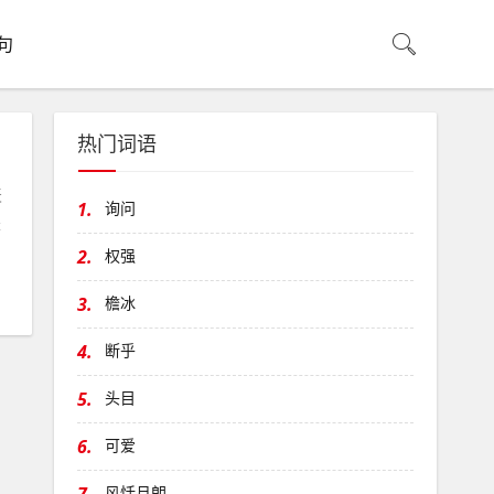
句
热门词语
天
1.
询问
是
2.
权强
3.
檐冰
4.
断乎
5.
头目
6.
可爱
风恬月朗