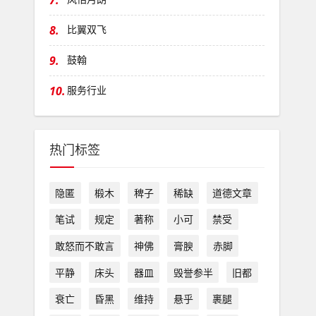
7.
8.
比翼双飞
9.
鼓翰
10.
服务行业
热门标签
隐匿
椴木
稗子
稀缺
道德文章
笔试
规定
著称
小可
禁受
敢怒而不敢言
神佛
膏腴
赤脚
平静
床头
器皿
毁誉参半
旧都
衰亡
昏黑
维持
悬乎
裹腿