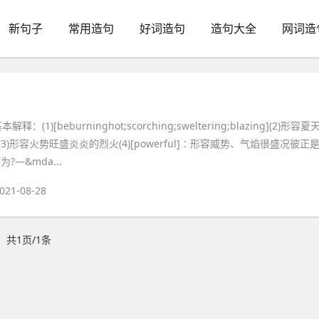
新句子
常用造句
好词造句
造句大全
网词造
释：(1)[beburninghot;scorching;sweltering;blazing](2)形容夏
3)形容火势旺盛炎炎的烈火(4)[powerful]∶形容威势、气焰很盛况彼正
?—&mda...
021-08-28
共1页/1条