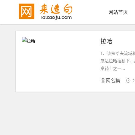
网站首页
拉哈
1、该拉哈夫流域
瓜达拉哈拉桥下，
桌骑士之一...
2
网名集