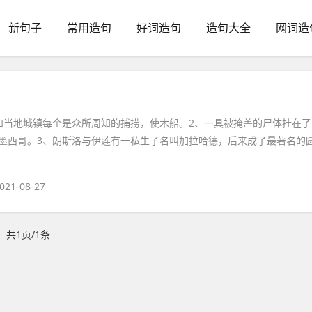
新句子
常用造句
好词造句
造句大全
网词造
和当地城镇每个是众所周知的捕捞，使木船。2、一具被掩盖的尸体挂在了
墨西哥。3、朗斯洛与伊莲有一私生子名叫加拉哈德，后来成了最著名的
021-08-27
共1页/1条