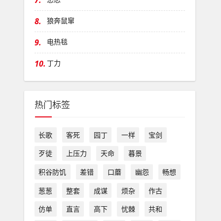
7.
8.
狼奔鼠窜
9.
电热毯
10.
丁力
热门标签
长歌
客死
园丁
一样
宝剑
歹徒
上压力
天命
暮景
积谷防饥
差错
口蘑
幽怨
畅想
葱葱
整套
成谋
烦杂
作古
仿单
直言
高下
忧棘
共和