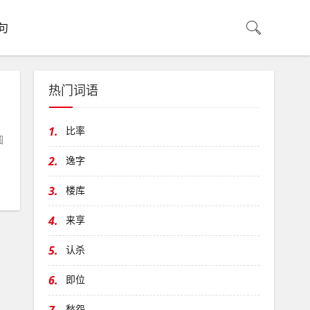
句
热门词语
1.
比率
圆
2.
逸字
3.
楼库
4.
来享
5.
认杀
6.
即位
愁怨