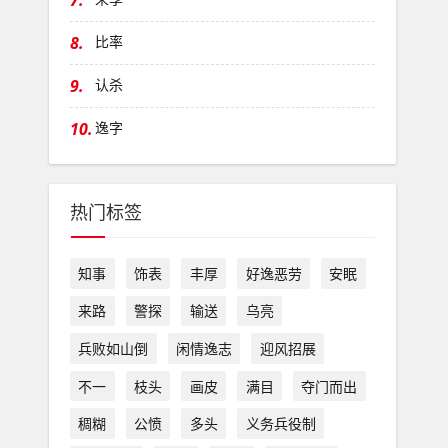
7.
8.
比率
9.
认杀
10.
逸字
热门标签
知事
饰表
丰厚
好逸恶劳
安眠
来路
警探
输送
乌亮
兵败如山倒
闲情逸志
迎风招展
不一
枝头
画皮
满目
夺门而出
稠糊
公愤
多头
义务兵役制