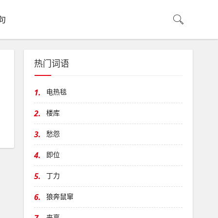
句
热门词语
1.
电热毯
。
2.
楼库
3.
愁怨
4.
即位
5.
丁力
6.
狼奔鼠窜
来享