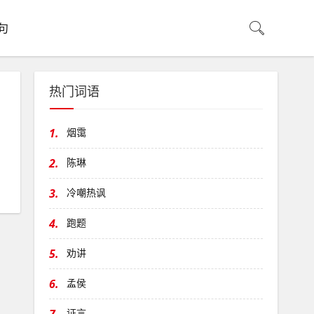
句
热门词语
1.
烟霭
2.
陈琳
3.
冷嘲热讽
4.
跑题
5.
劝讲
6.
孟侯
证言