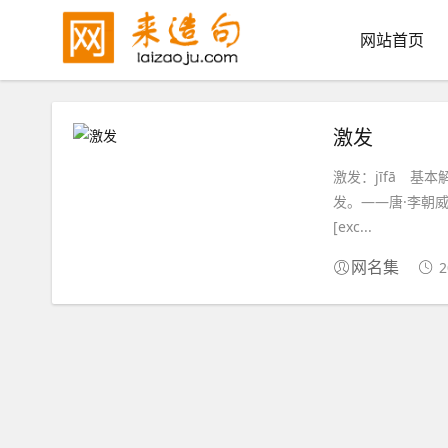
网站首页
激发
激发：jīfā 基本解释：
发。——唐·李朝
[exc...
2
网名集