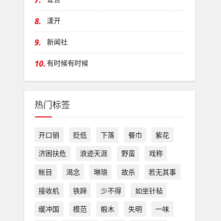
7.
8.
漾开
9.
新闻社
10.
有时候有时候
热门标签
开口销
贬低
下落
餐巾
紫花
济困扶危
浪迹天涯
野蛮
戏称
帐目
渴念
琳琅
故杀
若无其事
接收机
铁蹄
少不得
如坐针毡
缓冲国
模范
椴木
失明
一味