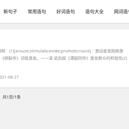
新句子
常用造句
好词造句
造句大全
网词造
(1)[arouse;stimulate;evoke;promote;rouce]∶激动奋发刚肠激
威《柳毅传》词极激发。——清·梁启超《谭嗣同传》激发群众的积极性(2)
021-08-27
共1页/1条