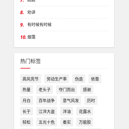
7.
8.
劝讲
9.
有时候有时候
10.
烟霭
热门标签
高风亮节
劳动生产率
伪造
依靠
热量
老头子
夺门而出
感谢
月白
百年战争
意气风发
历时
长于
江洋大盗
洋油
花露水
轻松
五光十色
着实
万能胶