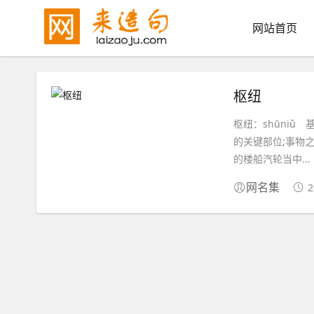
网站首页
枢纽
枢纽：shūniǔ 基
的关键部位;事物
的楼船汽轮当中...
2
网名集