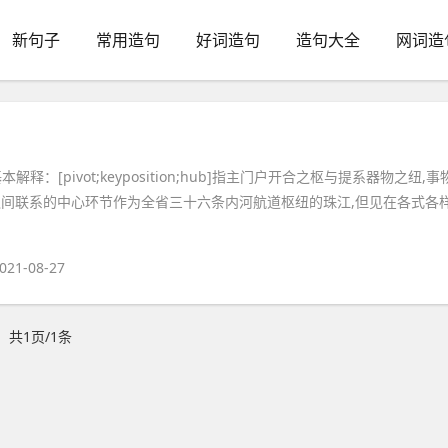
新句子
常用造句
好词造句
造句大全
网词造
本解释：[pivot;keyposition;hub]指主门户开合之枢与提系器物之纽,事
之间联系的中心环节作为全省三十六条内河航道枢纽的珠江,但见在各式各
021-08-27
共1页/1条