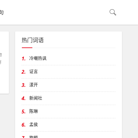
句
热门词语
物
1.
冷嘲热讽
样
2.
证言
3.
漾开
4.
新闻社
5.
陈琳
6.
孟侯
跑题