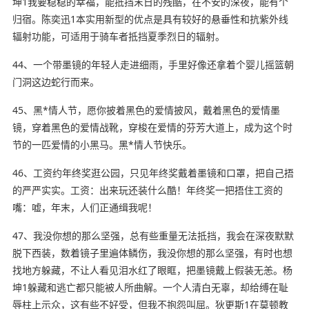
坤1我要稳稳的幸福，能抵挡末日的残酷，在不安的深夜，能有个
归宿。陈奕迅1本实用新型的优点是具有较好的悬垂性和抗紫外线
辐射功能，可适用于骑车者抵挡夏季烈日的辐射。
44、一个带墨镜的年轻人走进细雨，手里好像还拿着个婴儿摇篮朝
门洞这边蛇行而来。
45、黑*情人节，愿你披着黑色的爱情披风，戴着黑色的爱情墨
镜，穿着黑色的爱情战靴，穿梭在爱情的芬芳大道上，成为这个时
节的一匹爱情的小黑马。黑*情人节快乐。
46、工资约年终奖逛公园，只见年终奖戴着墨镜和口罩，把自己捂
的严严实实。工资：出来玩还装什么酷！年终奖一把捂住工资的
嘴：嘘，年末，人们正通缉我呢！
47、我没你想的那么坚强，总有些重量无法抵挡，我会在深夜默默
脱下西装，数着镜子里遍体鳞伤，我没你想的那么坚强，有时也想
找地方躲藏，不让人看见泪水红了眼眶，把墨镜戴上假装无恙。杨
坤1躲藏和逃亡都只能被人所曲解。一个人清白无辜，却给缚在耻
辱柱上示众，这有些不好受，但我不抱怨叫屈。狄更斯1在莫顿教