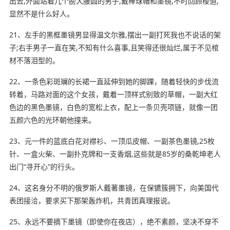
出去,外面站着几个膀大腰圆的男子,戴棒球帽和墨镜,不时回顾楼道,
显然不是什么好人。
21、左手的黑框墨镜男显得
温文尔雅
,摆出一副打死我也不说话的架
子;右手男子一直在笑,不知有什么喜事,且笑得还很灿烂,属于不见棺
材不落泪型的。
22、一条色彩斑斓的长裙一直延伸到她的脚踝，随着轻快的步伐流
转着，马路对面的这个女孩，戴着一顶样式别致的草帽，一副大红
色边的黑色墨镜，白色的宽松
上衣
，配上一条贝壳项链，就像一团
五颜六色的光环朝他撞来。
23、元一件的蓝底白花对襟衫、一顶瓜皮帽、一副茶色墨镜,25枚
针、一盒火柴、一副扑克牌和一支香烟,这些就是85岁的桑乾坤老人
出门“寻开心”的行头。
24、这名身分不明的俄罗斯人戴著墨镜，在保镳簇拥下，向美国代
表团接洽，要求买下那架轰炸机，共青团真理报说。
25、永远不要摘下墨镜（即使你在夜店），绝不素颜，坚决不穿不