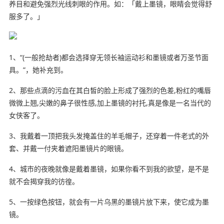
养目和避免强烈光线刺眼的作用。如：「戴上墨镜，眼睛会觉得舒
服多了。」
1、“(一般抢劫者)都会选择穿无领长袖运动衫和墨镜或者万圣节面
具。”，她补充到。
2、那些点滴的污血在其白皙的脸上形成了强烈的色差,粉红的嘴唇
微微上翘,尖嫩的鼻子很性感,加上墨镜的衬托,真是像是一名当代的
女侠客了。
3、我戴着一顶把我头发掩盖住的羊毛帽子，还穿着一件老式的外
套、并戴一付夹着遮阳墨镜片的眼镜。
4、城市的夜晚就像是戴着墨镜，如果你看不到我的欲望，
是不是
就不会揭穿我的彷徨。
5、一按绿色按钮，就会有一片乌黑的墨镜片放下来，使它成为墨
镜。