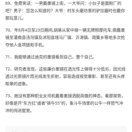
69、免费笑话：一男戴墨镜上街，一大爷问：小伙子是面粉厂的
吧？男子：您怎么知道的？大爷：村东头磨坊里的驴拉磨时也戴你
那玩意儿。
70、年8月4日至23日期间,胡某从家中骑一辆无牌照摩托车,佩戴墨
镜至灌南县汤沟镇及沭阳县境马厂镇、沂涛镇、周集乡等地多次抢
夺他人金项链和手机。
71、我能够通过迪克的墨镜看到自己，整个自己。
72、研究者发现，这些廉价墨镜在透光性上做得十分低劣，因光线
透过劣质镜片而光线发生折射，容易造成视觉重影、甚至还有头疼
眩晕的迹象。
73、她没有那种职业女司机戴着墨镜洒脱高傲的神态，看那架势，
好像是开“东方红”或者“铁牛55”的，象斗牛场里的公牛一样怒气冲
冲的闯进屋里。