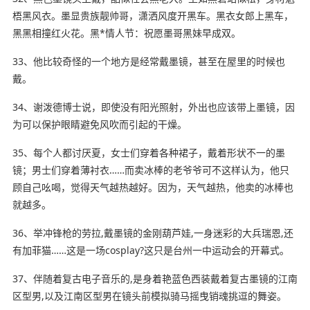
梧黑风衣。墨显贵族靓帅哥，潇洒风度开黑车。黑衣女郎上黑车，
黑黑相撞红火花。黑*情人节：祝愿墨哥黑妹早成双。
33、他比较奇怪的一个地方是经常戴墨镜，甚至在屋里的时候也
戴。
34、谢泼德博士说，即使没有阳光照射，外出也应该带上墨镜，因
为可以保护眼睛避免风吹而引起的干燥。
35、每个人都讨厌夏，女士们穿着各种裙子，戴着形状不一的墨
镜；男士们穿着薄衬衣……而卖冰棒的老爷爷可不这样认为，他只
顾自己吆喝，觉得天气越热越好。因为，天气越热，他卖的冰棒也
就越多。
36、举冲锋枪的劳拉,戴墨镜的金刚葫芦娃,一身迷彩的大兵瑞恩,还
有加菲猫……这是一场cosplay?这只是台州一中运动会的开幕式。
37、伴随着复古电子音乐的,是身着艳蓝色西装戴着复古墨镜的江南
区型男,以及江南区型男在镜头前模拟骑马摇曳销魂挑逗的舞姿。