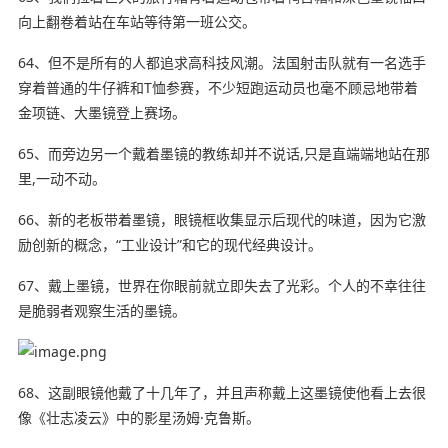
向上翻卷着站在车站等待第一班公交。
64、但不是所有的人都追求高科技风潮。法国射击队就有一名选手
穿着普通的牛仔裤和T恤参赛，不少短跑运动员也毫不顾忌地带着
金项链、大墨镜登上赛场。
65、而旁边另一个戴着墨镜的教练却并不说话,只是直端端地站在那
里,一动不动。
66、新的老板带着墨镜，眼镜框收集显示后现代的味道，因为它激
励创新的概念，“工业设计”和它的现代经典设计。
67、戴上墨镜，世界在你眼前就立即失去了光彩。个人的不幸往往
是脆弱者观察生活的墨镜。
68、这副眼镜他戴了十几年了，并且声称戴上这墨镜使他看上去很
像《壮志凌云》中的影星汤姆·克鲁斯。