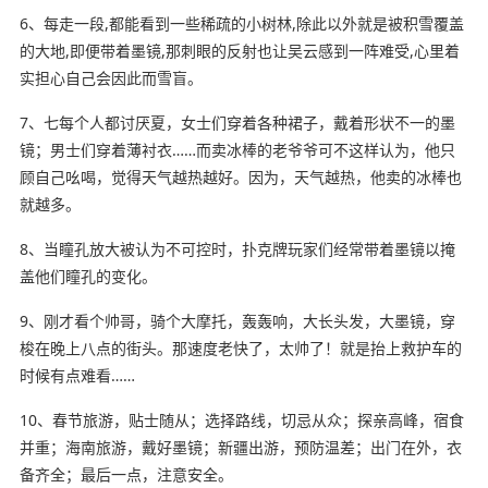
6、每走一段,都能看到一些稀疏的小树林,除此以外就是被积雪覆盖
的大地,即便带着墨镜,那刺眼的反射也让吴云感到一阵难受,心里着
实担心自己会因此而雪盲。
7、七每个人都讨厌夏，女士们穿着各种裙子，戴着形状不一的墨
镜；男士们穿着薄衬衣……而卖冰棒的
老爷爷
可不这样认为，他只
顾自己吆喝，觉得天气越热越好。因为，天气越热，他卖的冰棒也
就越多。
8、当瞳孔放大被认为不可控时，
扑克牌
玩家们经常带着墨镜以掩
盖他们瞳孔的变化。
9、刚才看个帅哥，骑个大摩托，轰轰响，大长头发，大墨镜，穿
梭在晚上八点的街头。那速度老快了，太帅了！就是抬上救护车的
时候有点难看……
10、春节旅游，贴士随从；选择路线，切忌从众；探亲高峰，宿食
并重；海南旅游，戴好墨镜；新疆出游，预防温差；出门在外，衣
备齐全；最后一点，注意安全。