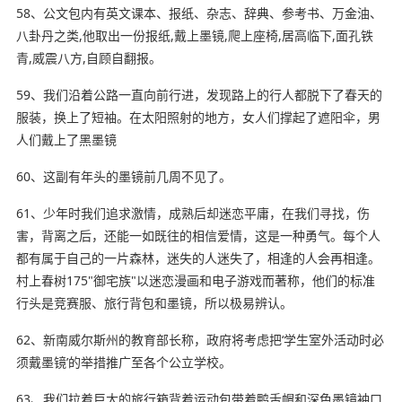
58、公文包内有英文课本、报纸、杂志、辞典、参考书、万金油、
八卦丹之类,他取出一份报纸,戴上墨镜,爬上座椅,居高临下,面孔铁
青,威震八方,自顾自翻报。
59、我们沿着公路一直向前行进，发现路上的行人都脱下了春天的
服装，换上了短袖。在太阳照射的地方，女人们撑起了遮阳伞，男
人们戴上了黑墨镜
60、这副有年头的墨镜前几周不见了。
61、少年时我们追求激情，成熟后却迷恋平庸，在我们寻找，伤
害，背离之后，还能
一如既往
的相信爱情，这是一种勇气。每个人
都有属于自己的一片森林，迷失的人迷失了，相逢的人会再相逢。
村上春树175"御宅族"以迷恋漫画和电子游戏而著称，他们的标准
行头是竞赛服、旅行背包和墨镜，所以极易辨认。
62、新南威尔斯州的教育部长称，政府将考虑把‘学生室外活动时必
须戴墨镜’的举措推广至各个公立学校。
63、我们拉着巨大的旅行箱背着运动包带着鸭舌帽和深色墨镜袖口