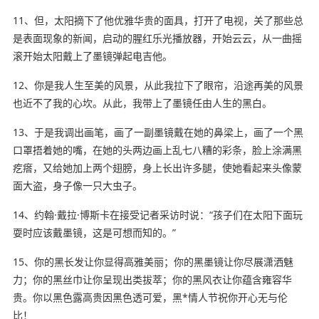
11、但，太阳摘下了他优雅华贵的面具，打开了电视，关了那些总
是表面现象的新闻，启动的腥红乐光播放器，开始云云，从一曲摇
滚开始太阳戴上了墨镜弹起电吉他。
12、你是我人生至美的风景，从此我拉下了眼帘，沿途再美的风景
也近不了我的心坎。从此，我带上了墨镜任由人生的黑白。
13、于是我调出画笔，画了一副墨镜戴在她的鼻梁上，画了一个黑
口罩捂着她的嘴，在她的头两边画上乱七八糟的彩条，脸上涂满黑
疙瘩，又给她加上两个翅膀，身上长出许多腿，使她
看起来
头像蒙
面大盗，身子像一只大虫子。
14、约翰·戴拉·博斯卡在接受记者采访时说：“孩子们在太阳下面玩
耍时应该戴墨镜，这是可想而知的。”
15、你的黑长发让你显得高雅美丽；你的黑墨镜让你尽展潇洒魅
力；你的黑丝巾让你呈现出类拔萃；你的黑风衣让你蕴含雍容华
贵。你以黑色露高贵因黑色透可爱，黑*情人节祝你开心无与伦
比！