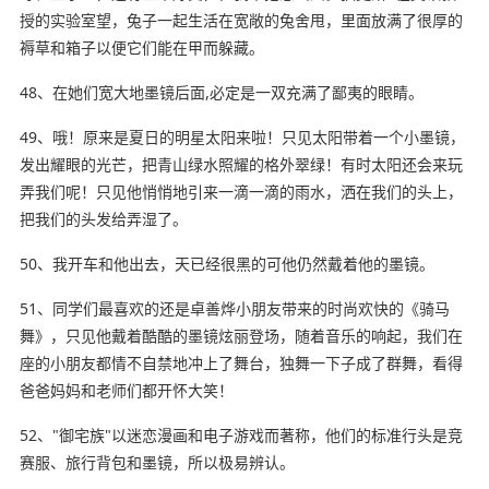
授的实验室望，兔子一起生活在宽敞的兔舍甩，里面放满了很厚的
褥草和箱子以便它们能在甲而躲藏。
48、在她们宽大地墨镜后面,必定是一双充满了鄙夷的眼睛。
49、哦！原来是夏日的明星太阳来啦！只见太阳带着一个小墨镜，
发出耀眼的光芒，把青山绿水照耀的格外翠绿！有时太阳还会来玩
弄我们呢！只见他悄悄地引来一滴一滴的雨水，洒在我们的头上，
把我们的头发给弄湿了。
50、我开车和他出去，天已经很黑的可他仍然戴着他的墨镜。
51、同学们最喜欢的还是卓善烨小朋友带来的时尚欢快的《骑马
舞》，只见他戴着酷酷的墨镜炫丽登场，随着音乐的响起，我们在
座的小朋友都情不自禁地冲上了舞台，独舞一下子成了群舞，看得
爸爸妈妈和老师们都开怀大笑！
52、"御宅族"以迷恋漫画和电子游戏而著称，他们的标准行头是竞
赛服、旅行背包和墨镜，所以极易辨认。