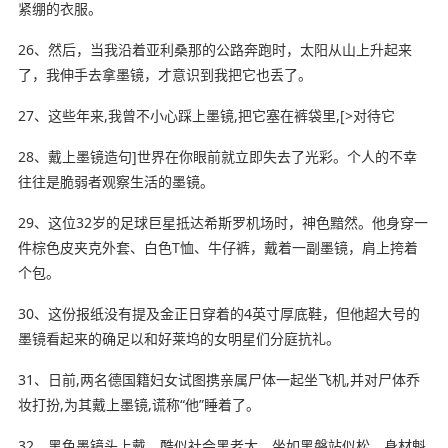
紧绷的衣服。
26、然后，当我沿着亚利桑那的公路奔跑时，太阳从山上升起来
了，我伸手去拿墨镜，才意识到我把它也丢了。
27、这些年来,我曾
不小心
踩上墨镜,把它塞在裤袋里,[>对待它
28、戴上墨镜造句]世界在你眼前就立即失去了光彩。个人的不幸
往往是脆弱者观察生活的墨镜。
29、这位32岁的足球巨星抵达希斯罗机场时，神色黯然。他身穿一
件棕色皮夹克外套、白色T恤、牛仔裤，戴着一副墨镜，肩上挎着
个包。
30、这份报纸没有提及金正日穿着的4英寸厚底鞋，但他超大号的
墨镜看起来的确足以和好莱坞的女明星们分庭抗礼。
31、日前,两名德国籍妇女试图携亲属尸体一起
坐飞机
,并对尸体乔
妆打扮,为其戴上墨镜,谎称“他”睡着了。
32、黑色墨镜头上戴，酷似社会黑老大。坐如黑磐站似松，身材魁