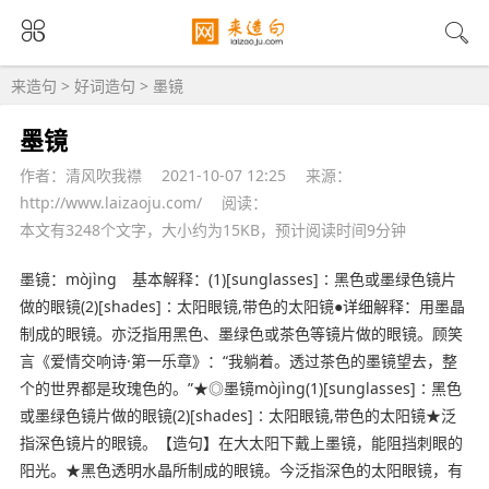
来造句
>
好词造句
> 墨镜
墨镜
作者：清风吹我襟
2021-10-07 12:25
来源：
http://www.laizaoju.com/
阅读：
本文有3248个文字，大小约为15KB，预计阅读时间9分钟
墨镜：mòjìng 基本解释：(1)[sunglasses]∶黑色或墨绿色镜片
做的眼镜(2)[shades]∶太阳眼镜,带色的太阳镜●详细解释：用墨晶
制成的眼镜。亦泛指用黑色、墨绿色或茶色等镜片做的眼镜。顾笑
言《爱情交响诗·第一乐章》：“我躺着。透过茶色的墨镜望去，整
个的世界都是玫瑰色的。”★◎墨镜mòjìng(1)[sunglasses]∶黑色
或墨绿色镜片做的眼镜(2)[shades]∶太阳眼镜,带色的太阳镜★泛
指深色镜片的眼镜。【造句】在大太阳下戴上墨镜，能阻挡刺眼的
阳光。★黑色透明水晶所制成的眼镜。今泛指深色的太阳眼镜，有