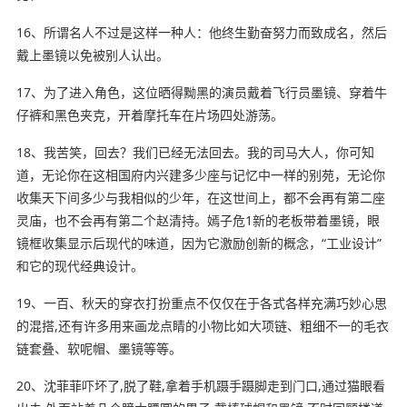
16、所谓名人不过是这样一种人：他终生勤奋努力而致成名，然后
戴上墨镜以免被别人认出。
17、为了进入角色，这位晒得黝黑的演员戴着飞行员墨镜、穿着牛
仔裤和黑色夹克，开着摩托车在片场四处游荡。
18、我苦笑，回去？我们已经无法回去。我的司马大人，你可知
道，无论你在这相国府内兴建多少座与记忆中一样的别苑，无论你
收集天下间多少与我相似的少年，在这世间上，都不会再有第二座
灵庙，也不会再有第二个赵清持。嫣子危1新的老板带着墨镜，眼
镜框收集显示后现代的味道，因为它激励创新的概念，“工业设计”
和它的现代经典设计。
19、一百、秋天的穿衣打扮重点不仅仅在于各式各样充满巧妙心思
的混搭,还有许多用来画龙点睛的小物比如大项链、粗细不一的毛衣
链套叠、软呢帽、墨镜等等。
20、沈菲菲吓坏了,脱了鞋,拿着手机蹑手蹑脚走到门口,通过猫眼看