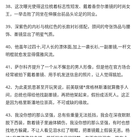
38、这次曝光使得这位梳着标志性短发、戴着香奈尔墨镜的时尚女
王，一举击败了同坐在伸展台前品头论足的同业。
39、深紫色的内衫与桃红色的长款衬衫搭配，颈间的夸张饰品与腰
饰、墨镜显出了明星气质。
40、他虽年过四十,可人长的漂体面,加上一袭长衫,一副墨镜,一杆文
明棍就愈发显得儒雅风流。
41、萨尔科齐提升了一个从不懈怠的男人形像，但是他在官方场合
经常被拍下戴着墨镜、用手机发送信息的照片，让人觉得尴尬。
42、为此麦凯恩甚至
开玩笑
说，前美联储*席格林斯潘就算撒手人
间，总统也得给他找副墨镜，再把他架起来，假扮成活死人。这正
是因为格里斯潘地位崇高，不可或缺的缘故。
43、我没你想的那么坚强，总有些重量无法抵挡，我会在深夜默默
脱下西装，数着镜子里遍体鳞伤，我没你想的那么坚强，有时也想
找地方躲藏，不让人看见泪水红了眼眶，把墨镜戴上假装无恙。杨