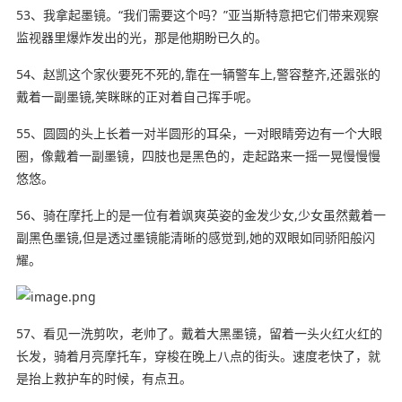
53、我拿起墨镜。“我们需要这个吗？”亚当斯特意把它们带来观察
监视器里爆炸发出的光，那是他期盼已久的。
54、赵凯这个家伙要死不死的,靠在一辆警车上,警容整齐,还嚣张的
戴着一副墨镜,笑眯眯的正对着自己挥手呢。
55、圆圆的头上长着一对半圆形的耳朵，一对眼睛旁边有一个大眼
圈，像戴着一副墨镜，四肢也是黑色的，走起路来一摇一晃慢慢慢
悠悠。
56、骑在摩托上的是一位有着飒爽英姿的金发少女,少女虽然戴着一
副黑色墨镜,但是透过墨镜能清晰的感觉到,她的双眼如同骄阳般闪
耀。
57、看见一洗剪吹，老帅了。戴着大黑墨镜，留着一头火红火红的
长发，骑着月亮摩托车，穿梭在晚上八点的街头。速度老快了，就
是抬上救护车的时候，有点丑。